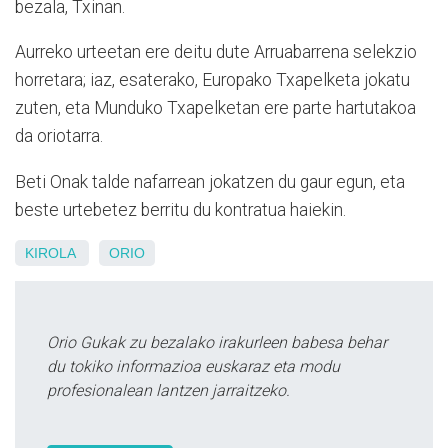
bezala, Txinan.
Aurreko urteetan ere deitu dute Arruabarrena selekzio
horretara; iaz, esaterako, Europako Txapelketa jokatu
zuten, eta Munduko Txapelketan ere parte hartutakoa
da oriotarra.
Beti Onak talde nafarrean jokatzen du gaur egun, eta
beste urtebetez berritu du kontratua haiekin.
KIROLA
ORIO
Orio Gukak zu bezalako irakurleen babesa behar
du tokiko informazioa euskaraz eta modu
profesionalean lantzen jarraitzeko.