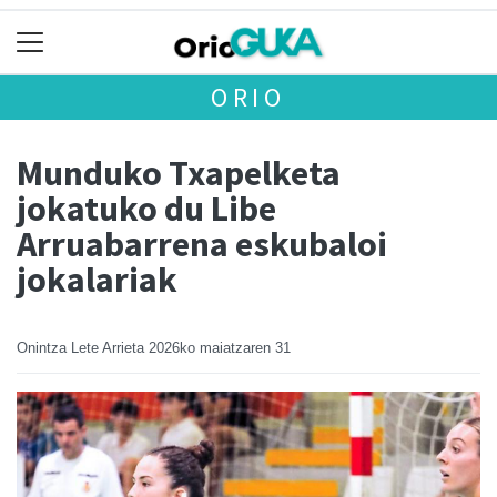
ORIO
Munduko Txapelketa
jokatuko du Libe
Arruabarrena eskubaloi
jokalariak
Onintza Lete Arrieta
2026ko maiatzaren 31