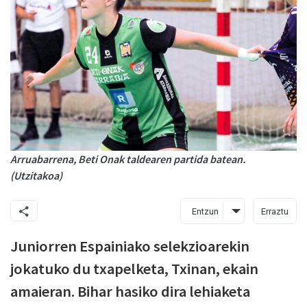
Arruabarrena, Beti Onak taldearen partida batean.
(Utzitakoa)
Entzun
Erraztu
Juniorren Espainiako selekzioarekin
jokatuko du txapelketa, Txinan, ekain
amaieran. Bihar hasiko dira lehiaketa