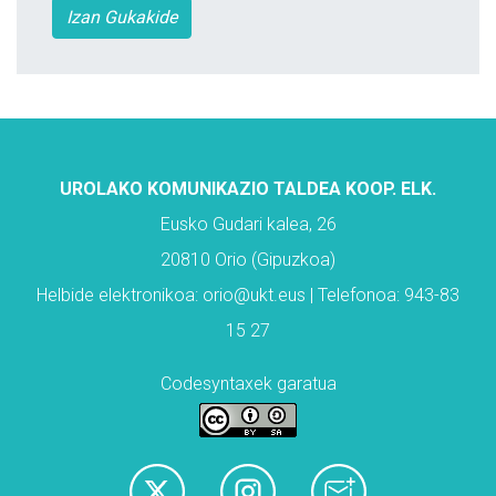
Izan Gukakide
UROLAKO KOMUNIKAZIO TALDEA KOOP. ELK.
Eusko Gudari kalea, 26
20810 Orio (Gipuzkoa)
Helbide elektronikoa: orio@ukt.eus | Telefonoa: 943-83
15 27
Codesyntaxek garatua