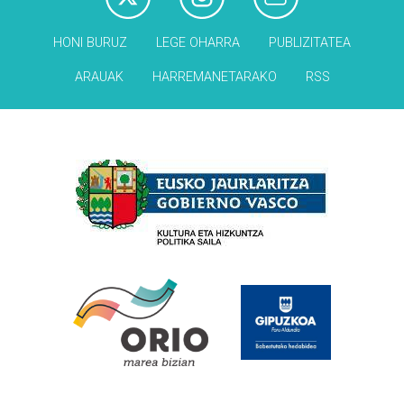
HONI BURUZ
LEGE OHARRA
PUBLIZITATEA
ARAUAK
HARREMANETARAKO
RSS
Babesleak