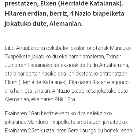
prestatzen, Elxen (Herrialde Katalanak).
Hilaren erdian, berriz, 4 Nazio txapelketa
jokatuko dute, Alemanian.
Libe Arruabarrena eskubaloi jokalari oriotarrak Munduko
Txapelketa jokatuko du ekainaren amaieran, Txinan.
Juniorren Espainiako selekzioak deitu du Arruabarrena,
eta bihar bertan hasiko dira lehiaketarako entrenatzen,
Elxen (Herrialde Katalanak). Ekainaren 9ra arte egongo
dira han, eta jarraian, 4 Nazio txapelketa jokatuko dute
Alemanian, ekainaren 9tik 13ra.
Ekainaren 18an berriz elkartuko dira selekzioko
jokalariak Munduko Txapelketa prestatzen jarraitzeko.
Ekainaren 25etik uztailaren 5era iraungo du horrek, esan