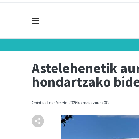
Astelehenetik aur
hondartzako bide
Onintza Lete Arrieta
2026ko maiatzaren 30a