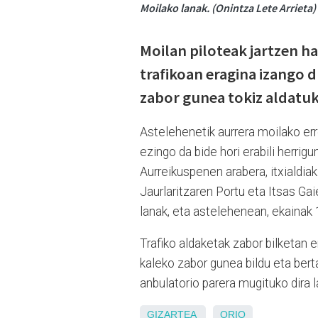
Moilako lanak. (Onintza Lete Arrieta)
Moilan piloteak jartzen ha
trafikoan eragina izango d
zabor gunea tokiz aldatuk
Astelehenetik aurrera moilako erre
ezingo da bide hori erabili herrigu
Aurreikuspenen arabera, itxialdia
Jaurlaritzaren Portu eta Itsas Ga
lanak, eta astelehenean, ekainak 1
Trafiko aldaketak zabor bilketan e
kaleko zabor gunea bildu eta berta
anbulatorio parera mugituko dira l
GIZARTEA
ORIO