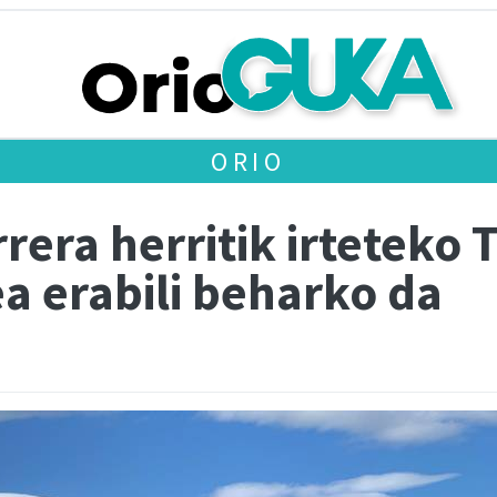
ORIO
rera herritik irteteko
a erabili beharko da