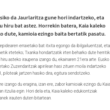
siko da Jaurlaritza gune hori indartzeko, eta
u hiru bat astez. Horrekin batera, Kaia kaleko
o dute, kamioia ezingo baita bertatik pasatu.
pidearen erraietako bat itxita egongo da ibilgailuentzat, eta
netik irteteko; Txanka hondartzatik irten beharko dute herritik
k hiru asteko iraupena izango du, ekainaren 21era arte. Eusko
ietako Zuzendaritzak apirilean hasi zituen moila indartzeko
, piloteak jartzen hasiko dira, egitura sendotzeko.
re izango du eragina, izan ere, zabor kamioiak ezingo du Kai
n itzulia egin. Hori dela eta, Kaia kaleko edukiontziak
anek irauten duten bitartean.