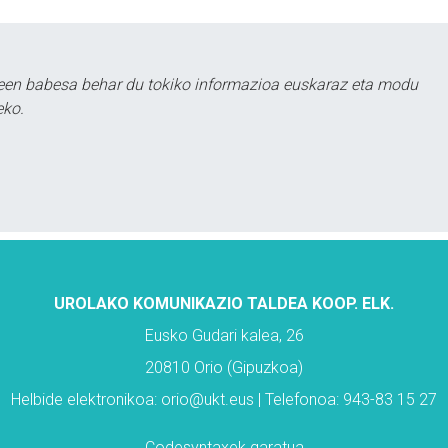
leen babesa behar du tokiko informazioa euskaraz eta modu
eko.
UROLAKO KOMUNIKAZIO TALDEA KOOP. ELK.
Eusko Gudari kalea, 26
20810 Orio (Gipuzkoa)
Helbide elektronikoa: orio@ukt.eus | Telefonoa: 943-83 15 27
Codesyntaxek garatua