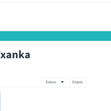
 Txanka
Entzun
Erraztu