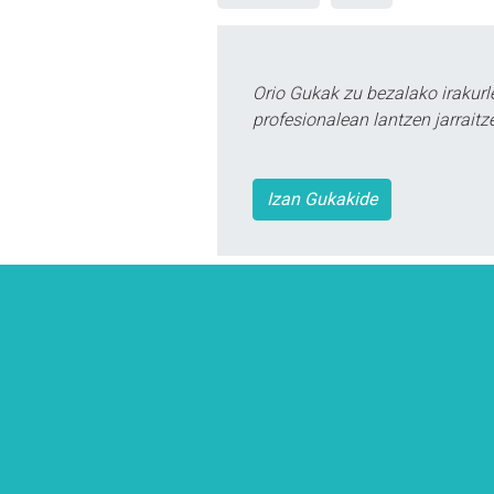
Orio Gukak zu bezalako irakur
profesionalean lantzen jarraitz
Izan Gukakide