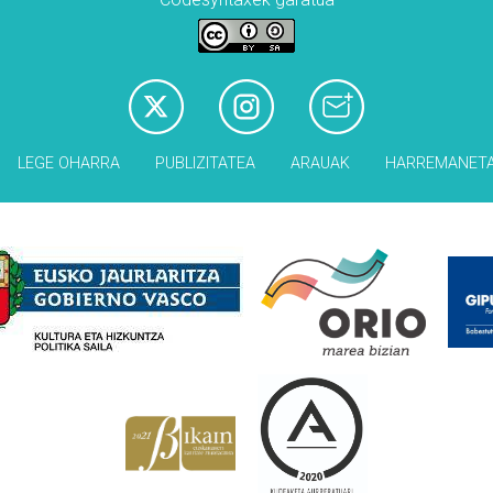
LEGE OHARRA
PUBLIZITATEA
ARAUAK
HARREMANET
Babesleak