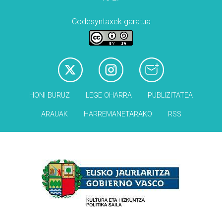
Codesyntaxek garatua
HONI BURUZ
LEGE OHARRA
PUBLIZITATEA
ARAUAK
HARREMANETARAKO
RSS
Babesleak