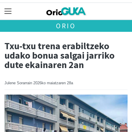
ORIO
Txu-txu trena erabiltzeko
udako bonua salgai jarriko
dute ekainaren 2an
Julene Sorarrain
2026ko maiatzaren 28a