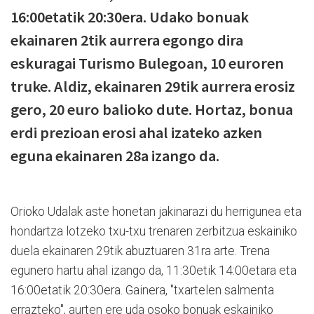
16:00etatik 20:30era. Udako bonuak
ekainaren 2tik aurrera egongo dira
eskuragai Turismo Bulegoan, 10 euroren
truke. Aldiz, ekainaren 29tik aurrera erosiz
gero, 20 euro balioko dute. Hortaz, bonua
erdi prezioan erosi ahal izateko azken
eguna ekainaren 28a izango da.
Orioko Udalak aste honetan jakinarazi du herrigunea eta
hondartza lotzeko txu-txu trenaren zerbitzua eskainiko
duela ekainaren 29tik abuztuaren 31ra arte. Trena
egunero hartu ahal izango da, 11:30etik 14:00etara eta
16:00etatik 20:30era. Gainera, "txartelen salmenta
errazteko", aurten ere uda osoko bonuak eskainiko