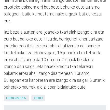
nahi adina bidaia egin ahal izango dituzte herritarrek, eta
erosteko eskaera orri bat bete beharko dute turismo
bulegoan, baita karnet tamainako argazki bat aurkeztu
ere.
Iaz bezala aurten ere, joaneko txartelak izango dira eta
euro bat balioko dute. Hau da, herrigunetik hondartzara
joateko edo itzultzeko erabili ahal izango da joaneko
txartel bakoitza. Horrez gain, 15 joaneko txartel sorta
erosi ahal izango da 10 euroan. Gidariak berak ere
izango ditu salgai, eta hauek kreditu txartelarekin
bakarrik erosi ahal izango dira trenean. Turismo
Bulegoan eta kanpinean ere izango dira salgai. 3 urtetik
beherako haurrek, aldiz, doan bidaiatuko dute.
HIRIGINTZA
ORIO