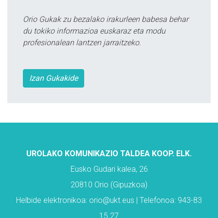
Orio Gukak zu bezalako irakurleen babesa behar
du tokiko informazioa euskaraz eta modu
profesionalean lantzen jarraitzeko.
Izan Gukakide
UROLAKO KOMUNIKAZIO TALDEA KOOP. ELK.
Eusko Gudari kalea, 26
20810 Orio (Gipuzkoa)
Helbide elektronikoa: orio@ukt.eus | Telefonoa: 943-83
15 27