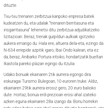
dituzte.
Txu-txu trenaren zerbitzua kanpoko enpresa batek
kudeatzen du, eta udalak "trenaren berritasuna eta
irisgarritasuna" lehenetsi ditu zerbitzua adjudikatzeko
lizitazioan. Beraz, trenak gurpildun aulkiak igotzeko
aukera emango du. Hala ere, altuera dela-eta, ezingo da
N-634 errepide azpitik igaro, Ibai Ondo kalean, eta ez
da, beraz, Anibarko Portura iritsiko; hondartzatik bueltan
Ikastola pareko plazan egingo du itzulia.
Udako bonuak ekainaren 2tik aurrera egongo dira
eskuragai Turismo Bulegoan, 10 euroren truke. Aldiz,
ekainaren 29tik aurrera erosiz gero, 20 euro balioko
dute. Hortaz, bonua erdi prezioan erosi ahal izateko
azken eguna ekainaren 28a izango da. Bonu horrekin