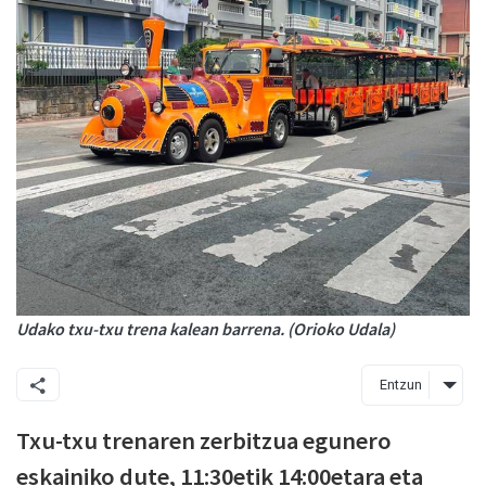
Udako txu-txu trena kalean barrena. (Orioko Udala)
Entzun
Txu-txu trenaren zerbitzua egunero
eskainiko dute, 11:30etik 14:00etara eta