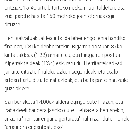
ontziak, 15-40 urte bitarteko neska-mutil taldetan, eta
zubi paretik hasita 150 metroko joan-etorriak egin
dituzte.
Behi sakratuak taldea iritsi da lehenengo lehia handiko
finalean, 1'31ko denborarekin. Bigarren postuan 87ko
kinta taldeak (1'33) amaitu du, eta hirugarren postua
Alperrak taldeak (1'34) eskuratu du. Herritarrek adi-adi
jarraitu dituzte finaleko azken segunduak, eta txalo
artean hartu dituzte irabazleak, eta baita parte-hartzaile
guztiak ere.
Sari banaketa 14:00ak aldera egingo dute Plazan, eta
irabazleek bandera jasoko dute. Lehiaketa berriarekin,
arrauna "herritarrengana gerturatu" nahi izan dute, horiek
"arraunera engantxatzeko".