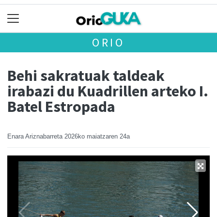
ORIO
Behi sakratuak taldeak
irabazi du Kuadrillen arteko I.
Batel Estropada
Enara Ariznabarreta
2026ko maiatzaren 24a