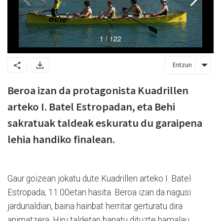
Entzun
Beroa izan da protagonista Kuadrillen
arteko I. Batel Estropadan, eta Behi
sakratuak taldeak eskuratu du garaipena
lehia handiko finalean.
Gaur goizean jokatu dute Kuadrillen arteko I. Batel
Estropada, 11:00etan hasita. Beroa izan da nagusi
jardunaldian, baina hainbat herritar gerturatu dira
animatzera. Hiru taldetan banatu dituzte hamalau