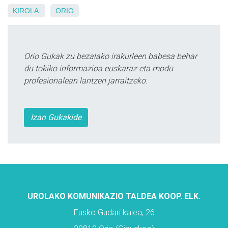
KIROLA
ORIO
Orio Gukak zu bezalako irakurleen babesa behar
du tokiko informazioa euskaraz eta modu
profesionalean lantzen jarraitzeko.
Izan Gukakide
UROLAKO KOMUNIKAZIO TALDEA KOOP. ELK.
Eusko Gudari kalea, 26