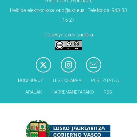
20810 Orio (Gipuzkoa)
Helbide elektronikoa: orio@ukt.eus | Telefonoa: 943-83
15 27
Codesyntaxek garatua
HONI BURUZ
LEGE OHARRA
PUBLIZITATEA
ARAUAK
HARREMANETARAKO
RSS
Babesleak