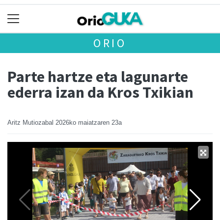
ORIO
Parte hartze eta lagunarte
ederra izan da Kros Txikian
Aritz Mutiozabal
2026ko maiatzaren 23a