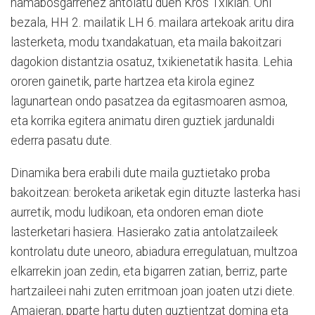
hamabosgarrenez antolatu duen Kros Txikian. Ohi
bezala, HH 2. mailatik LH 6. mailara artekoak aritu dira
lasterketa, modu txandakatuan, eta maila bakoitzari
dagokion distantzia osatuz, txikienetatik hasita. Lehia
ororen gainetik, parte hartzea eta kirola eginez
lagunartean ondo pasatzea da egitasmoaren asmoa,
eta korrika egitera animatu diren guztiek jardunaldi
ederra pasatu dute.
Dinamika bera erabili dute maila guztietako proba
bakoitzean: beroketa ariketak egin dituzte lasterka hasi
aurretik, modu ludikoan, eta ondoren eman diote
lasterketari hasiera. Hasierako zatia antolatzaileek
kontrolatu dute uneoro, abiadura erregulatuan, multzoa
elkarrekin joan zedin, eta bigarren zatian, berriz, parte
hartzaileei nahi zuten erritmoan joan joaten utzi diete.
Amaieran, pparte hartu duten guztientzat domina eta