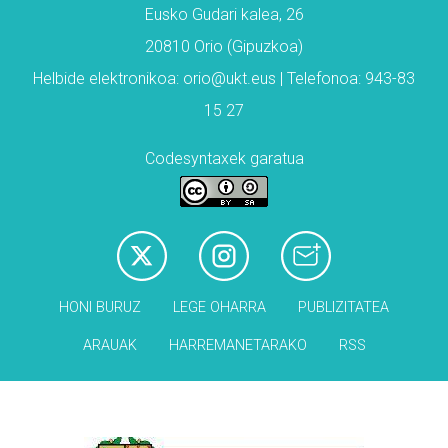
Eusko Gudari kalea, 26
20810 Orio (Gipuzkoa)
Helbide elektronikoa: orio@ukt.eus | Telefonoa: 943-83
15 27
Codesyntaxek garatua
HONI BURUZ
LEGE OHARRA
PUBLIZITATEA
ARAUAK
HARREMANETARAKO
RSS
Babesleak