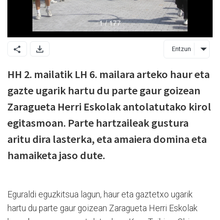
Entzun
HH 2. mailatik LH 6. mailara arteko haur eta
gazte ugarik hartu du parte gaur goizean
Zaragueta Herri Eskolak antolatutako kirol
egitasmoan. Parte hartzaileak gustura
aritu dira lasterka, eta amaiera domina eta
hamaiketa jaso dute.
Eguraldi eguzkitsua lagun, haur eta gaztetxo ugarik
hartu du parte gaur goizean Zaragueta Herri Eskolak