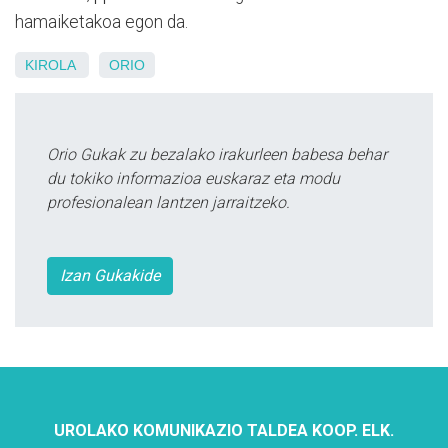
hamaiketakoa egon da.
KIROLA
ORIO
Orio Gukak zu bezalako irakurleen babesa behar
du tokiko informazioa euskaraz eta modu
profesionalean lantzen jarraitzeko.
Izan Gukakide
UROLAKO KOMUNIKAZIO TALDEA KOOP. ELK.