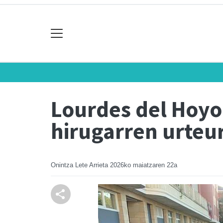
Lourdes del Hoyo
hirugarren urteu
Onintza Lete Arrieta
2026ko maiatzaren 22a