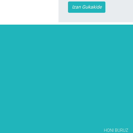
Izan Gukakide
HONI BURUZ