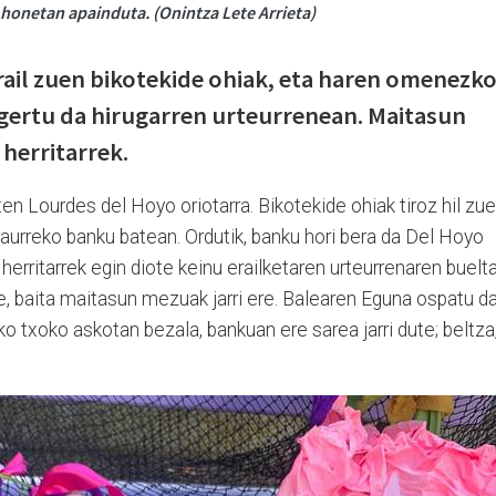
honetan apainduta. (Onintza Lete Arrieta)
ail zuen bikotekide ohiak, eta haren omenezk
ertu da hirugarren urteurrenean. Maitasun
 herritarrek.
n Lourdes del Hoyo oriotarra. Bikotekide ohiak tiroz hil zu
 aurreko banku batean. Ordutik, banku hori bera da Del Hoyo
herritarrek egin diote keinu erailketaren urteurrenaren buelta
e, baita maitasun mezuak jarri ere. Balearen Eguna ospatu d
o txoko askotan bezala, bankuan ere sarea jarri dute; beltza