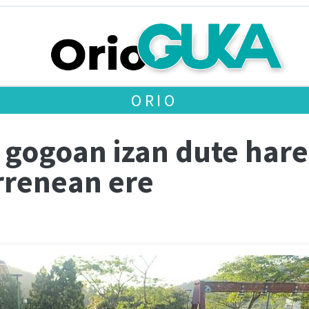
ORIO
 gogoan izan dute hare
rrenean ere