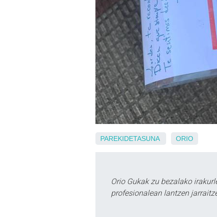
PAREKIDETASUNA
ORIO
Orio Gukak zu bezalako irakur
profesionalean lantzen jarraitz