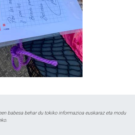
leen babesa behar du tokiko informazioa euskaraz eta modu
eko.