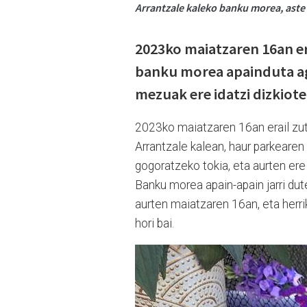
Arrantzale kaleko banku morea, aste 
2023ko maiatzaren 16an er
banku morea apainduta ag
mezuak ere idatzi dizkiote
2023ko maiatzaren 16an erail zute
Arrantzale kalean, haur parkearen
gogoratzeko tokia, eta aurten ere 
Banku morea apain-apain jarri dut
aurten maiatzaren 16an, eta herrik
hori bai.