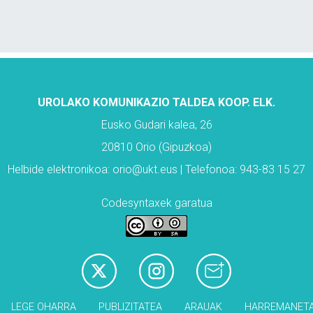
UROLAKO KOMUNIKAZIO TALDEA KOOP. ELK.
Eusko Gudari kalea, 26
20810 Orio (Gipuzkoa)
Helbide elektronikoa: orio@ukt.eus | Telefonoa: 943-83 15 27
Codesyntaxek garatua
LEGE OHARRA
PUBLIZITATEA
ARAUAK
HARREMANET