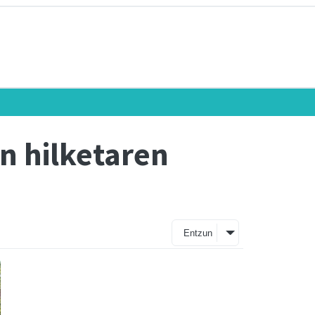
n hilketaren
Entzun