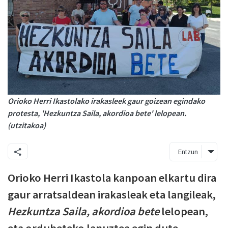
Orioko Herri Ikastolako irakasleek gaur goizean egindako
protesta, 'Hezkuntza Saila, akordioa bete' lelopean.
(utzitakoa)
Entzun
Orioko Herri Ikastola kanpoan elkartu dira
gaur arratsaldean irakasleak eta langileak,
Hezkuntza Saila, akordioa bete
lelopean,