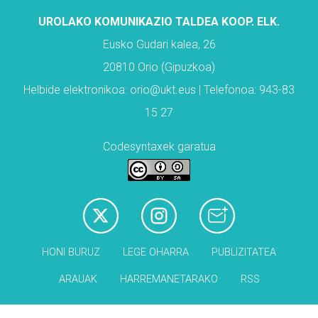
UROLAKO KOMUNIKAZIO TALDEA KOOP. ELK.
Eusko Gudari kalea, 26
20810 Orio (Gipuzkoa)
Helbide elektronikoa: orio@ukt.eus | Telefonoa: 943-83
15 27
Codesyntaxek garatua
HONI BURUZ
LEGE OHARRA
PUBLIZITATEA
ARAUAK
HARREMANETARAKO
RSS