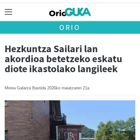
ORIO
Hezkuntza Sailari lan
akordioa betetzeko eskatu
diote ikastolako langileek
Mireia Galarza Bastida
2026ko maiatzaren 21a