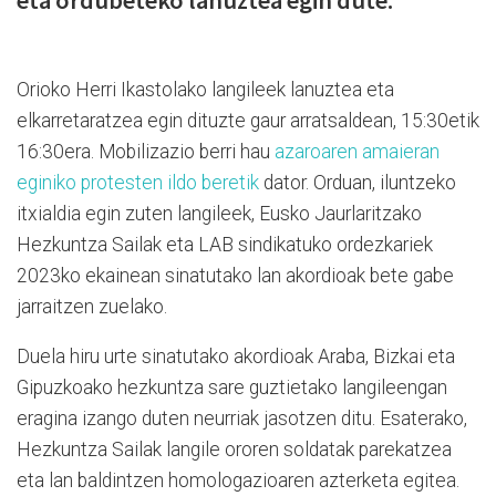
eta ordubeteko lanuztea egin dute.
Orioko Herri Ikastolako langileek lanuztea eta
elkarretaratzea egin dituzte gaur arratsaldean, 15:30etik
16:30era. Mobilizazio berri hau
azaroaren amaieran
eginiko protesten ildo beretik
dator. Orduan, iluntzeko
itxialdia egin zuten langileek, Eusko Jaurlaritzako
Hezkuntza Sailak eta LAB sindikatuko ordezkariek
2023ko ekainean sinatutako lan akordioak bete gabe
jarraitzen zuelako.
Duela hiru urte sinatutako akordioak Araba, Bizkai eta
Gipuzkoako hezkuntza sare guztietako langileengan
eragina izango duten neurriak jasotzen ditu. Esaterako,
Hezkuntza Sailak langile ororen soldatak parekatzea
eta lan baldintzen homologazioaren azterketa egitea.