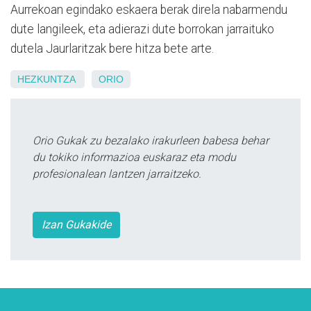
Aurrekoan egindako eskaera berak direla nabarmendu
dute langileek, eta adierazi dute borrokan jarraituko
dutela Jaurlaritzak bere hitza bete arte.
HEZKUNTZA
ORIO
Orio Gukak zu bezalako irakurleen babesa behar
du tokiko informazioa euskaraz eta modu
profesionalean lantzen jarraitzeko.
Izan Gukakide