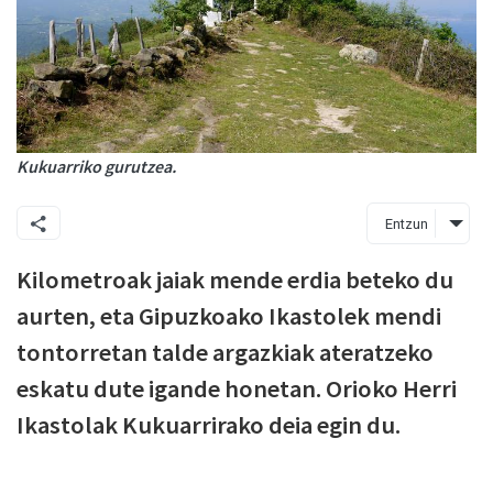
Kukuarriko gurutzea.
Entzun
Kilometroak jaiak mende erdia beteko du
aurten, eta Gipuzkoako Ikastolek mendi
tontorretan talde argazkiak ateratzeko
eskatu dute igande honetan. Orioko Herri
Ikastolak Kukuarrirako deia egin du.