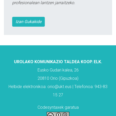
profesionalean lantzen jarraitzeko.
Izan Gukakide
UROLAKO KOMUNIKAZIO TALDEA KOOP. ELK.
Eusko Gudari kalea, 26
20810 Orio (Gipuzkoa)
Helbide elektronikoa: orio@ukt.eus | Telefonoa: 943-83
15 27
Codesyntaxek garatua