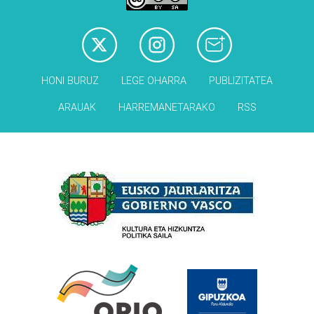
HONI BURUZ
LEGE OHARRA
PUBLIZITATEA
ARAUAK
HARREMANETARAKO
RSS
Babesleak