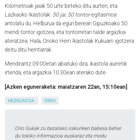
Kilometroak jaiak 50 urte beteko ditu aurten, eta
Lazkaoko Ikastolak
50 jai, 50 tontor
egitasmoa
antolatu du. Helburua da egun berean Gipuzkoako 50
mendi tontor igotzea, eta tontorretan talde argazkia
ateratzea. Hala, Orioko Herri Ikastolak Kukuarri igotzera
deitu ditu herritarrak.
Mendirantz 09:00etan abiatuko dira, ikastola aurretik
irtenda, eta argazkia 10:30ean aterako dute.
[Azken eguneraketa: maiatzaren 22an, 15:10ean]
HEZKUNTZA
ORIO
Orio Gukak zu bezalako irakurleen babesa behar
du tokiko informazioa euskaraz eta modu