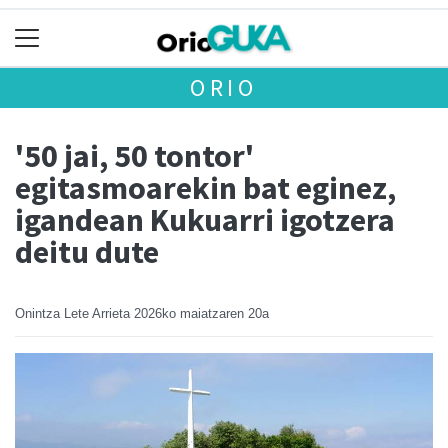
ORIO
'50 jai, 50 tontor'
egitasmoarekin bat eginez,
igandean Kukuarri igotzera
deitu dute
Onintza Lete Arrieta
2026ko maiatzaren 20a