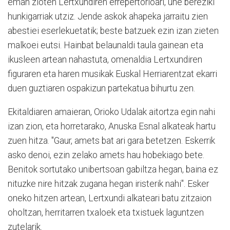
eman zioten Lertxundiren errepertorioari, une bereziki
hunkigarriak utziz. Jende askok ahapeka jarraitu zien
abestiei eserlekuetatik; beste batzuek ezin izan zieten
malkoei eutsi. Hainbat belaunaldi taula gainean eta
ikusleen artean nahastuta, omenaldia Lertxundiren
figuraren eta haren musikak Euskal Herriarentzat ekarri
duen guztiaren ospakizun partekatua bihurtu zen.
Ekitaldiaren amaieran, Orioko Udalak aitortza egin nahi
izan zion, eta horretarako, Anuska Esnal alkateak hartu
zuen hitza. "Gaur, amets bat ari gara betetzen. Eskerrik
asko denoi, ezin zelako amets hau hobekiago bete.
Benitok sortutako unibertsoan gabiltza hegan, baina ez
nituzke nire hitzak zugana hegan iristerik nahi". Esker
oneko hitzen artean, Lertxundi alkateari batu zitzaion
oholtzan, herritarren txaloek eta txistuek laguntzen
zutelarik.