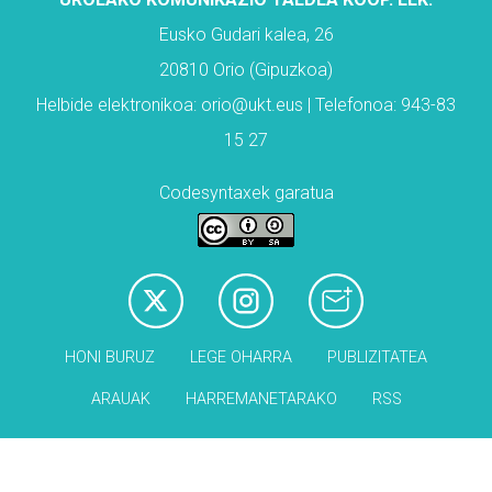
Eusko Gudari kalea, 26
20810 Orio (Gipuzkoa)
Helbide elektronikoa: orio@ukt.eus | Telefonoa: 943-83
15 27
Codesyntaxek garatua
HONI BURUZ
LEGE OHARRA
PUBLIZITATEA
ARAUAK
HARREMANETARAKO
RSS
Babesleak