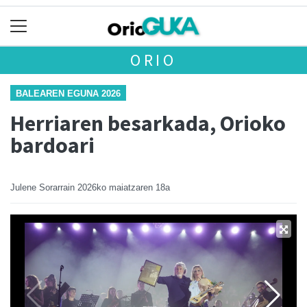
ORIO
BALEAREN EGUNA 2026
Herriaren besarkada, Orioko
bardoari
Julene Sorarrain
2026ko maiatzaren 18a