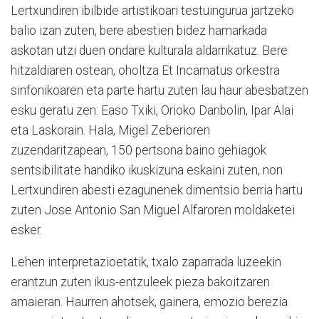
Lertxundiren ibilbide artistikoari testuingurua jartzeko
balio izan zuten, bere abestien bidez hamarkada
askotan utzi duen ondare kulturala aldarrikatuz. Bere
hitzaldiaren ostean, oholtza Et Incarnatus orkestra
sinfonikoaren eta parte hartu zuten lau haur abesbatzen
esku geratu zen: Easo Txiki, Orioko Danbolin, Ipar Alai
eta Laskorain. Hala, Migel Zeberioren
zuzendaritzapean, 150 pertsona baino gehiagok
sentsibilitate handiko ikuskizuna eskaini zuten, non
Lertxundiren abesti ezagunenek dimentsio berria hartu
zuten Jose Antonio San Miguel Alfaroren moldaketei
esker.
Lehen interpretazioetatik, txalo zaparrada luzeekin
erantzun zuten ikus-entzuleek pieza bakoitzaren
amaieran. Haurren ahotsek, gainera, emozio berezia