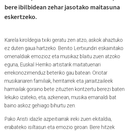
bere ibilbidean zehar jasotako maitasuna
eskertzeko.
Karela kiroldegia txiki geratu zen atzo, askok ahaztuko
ez duten gaua hartzeko. Benito Lertxundiri eskainitako
omenaldiak emozioz eta musikaz blaitu zuen atzoko
eguna, Euskal Herriko artistarik maitatuenari
errekonozimenduz beteriko gau batean. Oriotar
musikariaren familiak, herritarrek eta jarraitzaileek
harmailak goraino bete zituzten kontzertu berezi baten
lekuko izateko, eta, azkenean, musika emanaldi bat
baino askoz gehiago bihurtu zen.
Pako Aristi idazle azpeitiarrak ireki zuen ekitaldia,
erabateko isiltasun eta emozio giroan. Bere hitzek