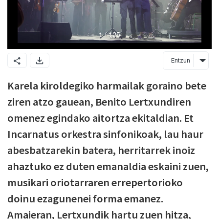
Entzun
Karela kiroldegiko harmailak goraino bete
ziren atzo gauean, Benito Lertxundiren
omenez egindako aitortza ekitaldian. Et
Incarnatus orkestra sinfonikoak, lau haur
abesbatzarekin batera, herritarrek inoiz
ahaztuko ez duten emanaldia eskaini zuen,
musikari oriotarraren errepertorioko
doinu ezagunenei forma emanez.
Amaieran, Lertxundik hartu zuen hitza,