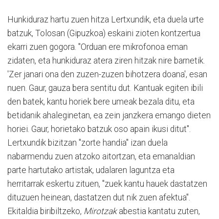
Hunkiduraz hartu zuen hitza Lertxundik, eta duela urte
batzuk, Tolosan (Gipuzkoa) eskaini zioten kontzertua
ekarri zuen gogora. "Orduan ere mikrofonoa eman
zidaten, eta hunkiduraz atera ziren hitzak nire barnetik.
'Zer janari ona den zuzen-zuzen bihotzera doana', esan
nuen. Gaur, gauza bera sentitu dut. Kantuak egiten ibili
den batek, kantu horiek bere umeak bezala ditu, eta
betidanik ahaleginetan, ea zein janzkera emango dieten
horiei. Gaur, horietako batzuk oso apain ikusi ditut".
Lertxundik bizitzan "zorte handia" izan duela
nabarmendu zuen atzoko aitortzan, eta emanaldian
parte hartutako artistak, udalaren laguntza eta
herritarrak eskertu zituen, "zuek kantu hauek dastatzen
dituzuen heinean, dastatzen dut nik zuen afektua".
Ekitaldia biribiltzeko,
Mirotzak
abestia kantatu zuten,