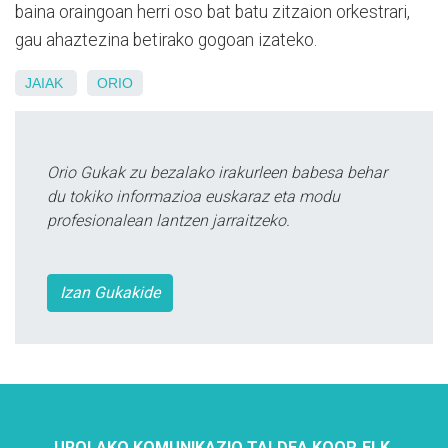
baina oraingoan herri oso bat batu zitzaion orkestrari,
gau ahaztezina betirako gogoan izateko.
JAIAK
ORIO
Orio Gukak zu bezalako irakurleen babesa behar
du tokiko informazioa euskaraz eta modu
profesionalean lantzen jarraitzeko.
Izan Gukakide
UROLAKO KOMUNIKAZIO TALDEA KOOP. ELK.