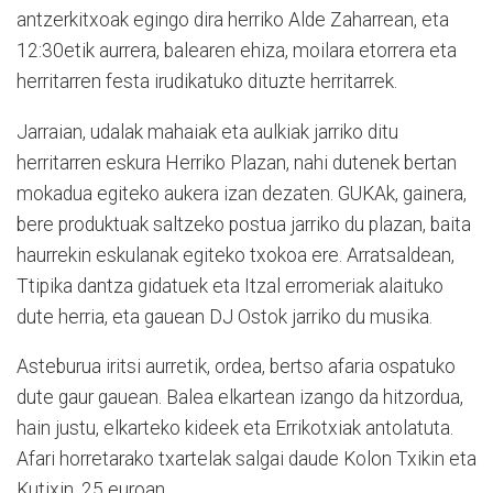
antzerkitxoak egingo dira herriko Alde Zaharrean, eta
12:30etik aurrera, balearen ehiza, moilara etorrera eta
herritarren festa irudikatuko dituzte herritarrek.
Jarraian, udalak mahaiak eta aulkiak jarriko ditu
herritarren eskura Herriko Plazan, nahi dutenek bertan
mokadua egiteko aukera izan dezaten. GUKAk, gainera,
bere produktuak saltzeko postua jarriko du plazan, baita
haurrekin eskulanak egiteko txokoa ere. Arratsaldean,
Ttipika dantza gidatuek eta Itzal erromeriak alaituko
dute herria, eta gauean DJ Ostok jarriko du musika.
Asteburua iritsi aurretik, ordea, bertso afaria ospatuko
dute gaur gauean. Balea elkartean izango da hitzordua,
hain justu, elkarteko kideek eta Errikotxiak antolatuta.
Afari horretarako txartelak salgai daude Kolon Txikin eta
Kutixin, 25 euroan.