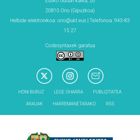
Eusko Gudari kalea, 26
20810 Orio (Gipuzkoa)
Helbide elektronikoa: orio@ukt.eus | Telefonoa: 943-83
15 27
Codesyntaxek garatua
HONI BURUZ
LEGE OHARRA
PUBLIZITATEA
ARAUAK
HARREMANETARAKO
RSS
Babesleak