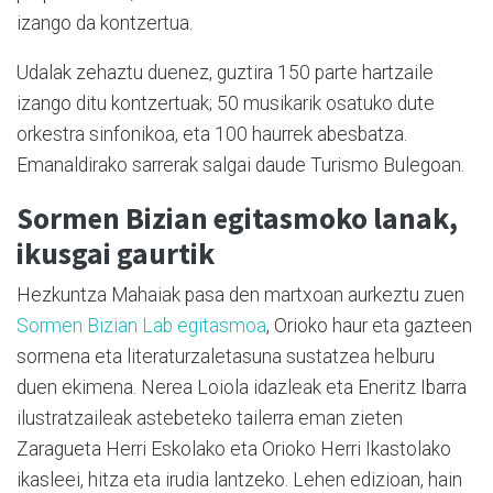
izango da kontzertua.
Udalak zehaztu duenez, guztira 150 parte hartzaile
izango ditu kontzertuak; 50 musikarik osatuko dute
orkestra sinfonikoa, eta 100 haurrek abesbatza.
Emanaldirako sarrerak salgai daude Turismo Bulegoan.
Sormen Bizian egitasmoko lanak,
ikusgai gaurtik
Hezkuntza Mahaiak pasa den martxoan aurkeztu zuen
Sormen Bizian Lab egitasmoa
, Orioko haur eta gazteen
sormena eta literaturzaletasuna sustatzea helburu
duen ekimena. Nerea Loiola idazleak eta Eneritz Ibarra
ilustratzaileak astebeteko tailerra eman zieten
Zaragueta Herri Eskolako eta Orioko Herri Ikastolako
ikasleei, hitza eta irudia lantzeko. Lehen edizioan, hain