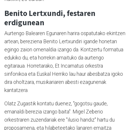
Benito Lertxundi, festaren
erdigunean
Aurtengo Balearen Egunaren harira ospatutako ekintzen
artean, bereziena Benito Lertxundiri igande honetan
egingo zaion omenaldia izango da. Kontzertu formatua
edukiko du, eta horrekin amaituko da aurtengo
egitaraua. Horretarako, Et Incarnatus orkestra
sinfonikoa eta Euskal Herriko lau haur abesbatza igoko
dira oholtzara, musikariaren abesti ezagunenak
kantatzera.
Olatz Zugastik kontatu duenez, "gogotsu gaude,
emanaldi berezia izango baita". Migel Zeberio
orkestraren zuzendariak ere "ilusio handiz" hartu du
proposamena, eta hilabeteetako lanaren emaitza