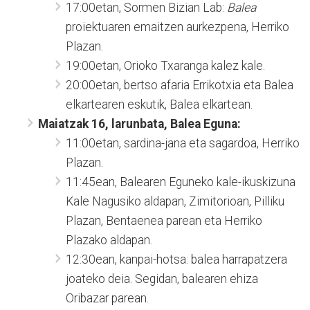
17:00etan, Sormen Bizian Lab:
Balea
proiektuaren emaitzen aurkezpena, Herriko
Plazan.
19:00etan, Orioko Txaranga kalez kale.
20:00etan, bertso afaria Errikotxia eta Balea
elkartearen eskutik, Balea elkartean.
Maiatzak 16, larunbata, Balea Eguna:
11:00etan, sardina-jana eta sagardoa, Herriko
Plazan.
11:45ean, Balearen Eguneko kale-ikuskizuna
Kale Nagusiko aldapan, Zimitorioan, Pilliku
Plazan, Bentaenea parean eta Herriko
Plazako aldapan.
12:30ean, kanpai-hotsa: balea harrapatzera
joateko deia. Segidan, balearen ehiza
Oribazar parean.