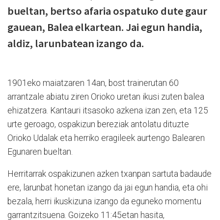
bueltan, bertso afaria ospatuko dute gaur
gauean, Balea elkartean. Jai egun handia,
aldiz, larunbatean izango da.
1901eko maiatzaren 14an, bost trainerutan 60
arrantzale abiatu ziren Orioko uretan ikusi zuten balea
ehizatzera. Kantauri itsasoko azkena izan zen, eta 125
urte geroago, ospakizun bereziak antolatu dituzte
Orioko Udalak eta herriko eragileek aurtengo Balearen
Egunaren bueltan.
Herritarrak ospakizunen azken txanpan sartuta badaude
ere, larunbat honetan izango da jai egun handia, eta ohi
bezala, herri ikuskizuna izango da eguneko momentu
garrantzitsuena. Goizeko 11:45etan hasita,