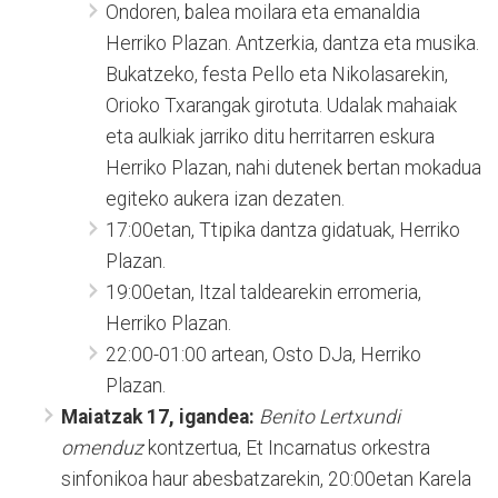
Ondoren, balea moilara eta emanaldia
Herriko Plazan. Antzerkia, dantza eta musika.
Bukatzeko, festa Pello eta Nikolasarekin,
Orioko Txarangak girotuta. Udalak mahaiak
eta aulkiak jarriko ditu herritarren eskura
Herriko Plazan, nahi dutenek bertan mokadua
egiteko aukera izan dezaten.
17:00etan, Ttipika dantza gidatuak, Herriko
Plazan.
19:00etan, Itzal taldearekin erromeria,
Herriko Plazan.
22:00-01:00 artean, Osto DJa, Herriko
Plazan.
Maiatzak 17, igandea:
Benito Lertxundi
omenduz
kontzertua, Et Incarnatus orkestra
sinfonikoa haur abesbatzarekin, 20:00etan Karela