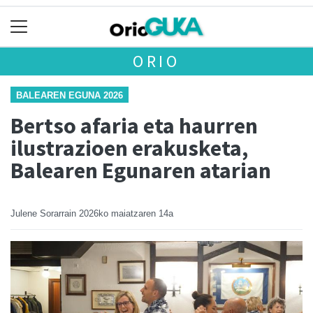
ORIO
BALEAREN EGUNA 2026
Bertso afaria eta haurren
ilustrazioen erakusketa,
Balearen Egunaren atarian
Julene Sorarrain
2026ko maiatzaren 14a