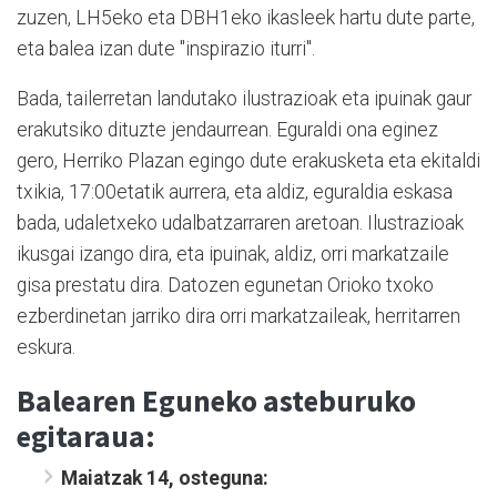
zuzen, LH5eko eta DBH1eko ikasleek hartu dute parte,
eta balea izan dute "inspirazio iturri".
Bada, tailerretan landutako ilustrazioak eta ipuinak gaur
erakutsiko dituzte jendaurrean. Eguraldi ona eginez
gero, Herriko Plazan egingo dute erakusketa eta ekitaldi
txikia, 17:00etatik aurrera, eta aldiz, eguraldia eskasa
bada, udaletxeko udalbatzarraren aretoan. Ilustrazioak
ikusgai izango dira, eta ipuinak, aldiz, orri markatzaile
gisa prestatu dira. Datozen egunetan Orioko txoko
ezberdinetan jarriko dira orri markatzaileak, herritarren
eskura.
Balearen Eguneko asteburuko
egitaraua:
Maiatzak 14, osteguna: