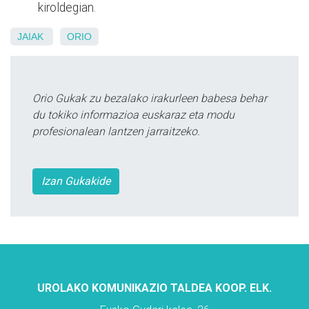
kiroldegian.
JAIAK
ORIO
Orio Gukak zu bezalako irakurleen babesa behar
du tokiko informazioa euskaraz eta modu
profesionalean lantzen jarraitzeko.
Izan Gukakide
UROLAKO KOMUNIKAZIO TALDEA KOOP. ELK.