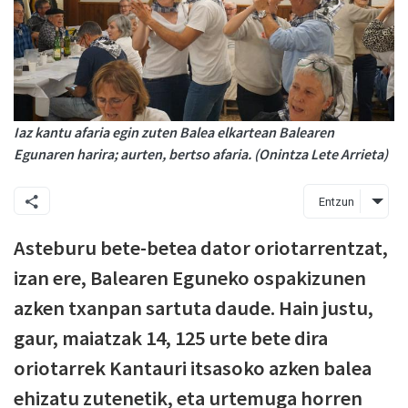
Iaz kantu afaria egin zuten Balea elkartean Balearen
Egunaren harira; aurten, bertso afaria. (Onintza Lete Arrieta)
Entzun
Asteburu bete-betea dator oriotarrentzat,
izan ere, Balearen Eguneko ospakizunen
azken txanpan sartuta daude. Hain justu,
gaur, maiatzak 14, 125 urte bete dira
oriotarrek Kantauri itsasoko azken balea
ehizatu zutenetik, eta urtemuga horren