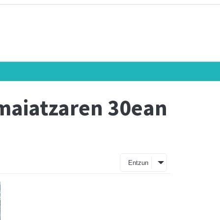
maiatzaren 30ean
Entzun