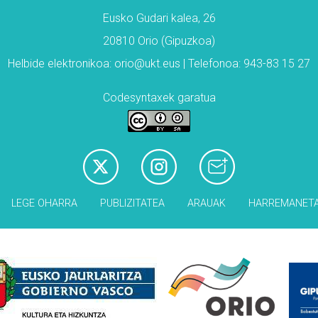
Eusko Gudari kalea, 26
20810 Orio (Gipuzkoa)
Helbide elektronikoa: orio@ukt.eus | Telefonoa: 943-83 15 27
Codesyntaxek garatua
LEGE OHARRA
PUBLIZITATEA
ARAUAK
HARREMANET
Babesleak