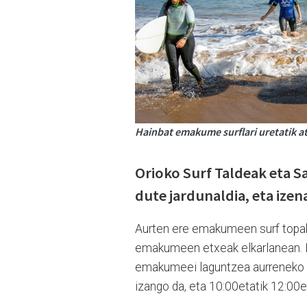
Hainbat emakume surflari uretatik a
Orioko Surf Taldeak eta 
dute jardunaldia, eta ize
Aurten ere emakumeen surf topake
emakumeen etxeak elkarlanean. H
emakumeei laguntzea aurreneko p
izango da, eta 10:00etatik 12:00e