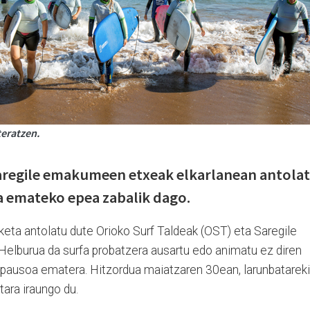
teratzen.
Saregile emakumeen etxeak elkarlanean antola
na emateko epea zabalik dago.
ta antolatu dute Orioko Surf Taldeak (OST) eta Saregile
elburua da surfa probatzera ausartu edo animatu ez diren
ausoa ematera. Hitzordua maiatzaren 30ean, larunbatareki
tara iraungo du.