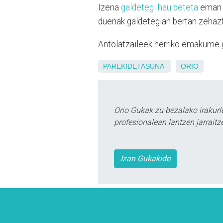
Izena
galdetegi hau beteta
eman d
duenak galdetegian bertan zehaz
Antolatzaileek herriko emakume g
PAREKIDETASUNA
ORIO
Orio Gukak zu bezalako irakur
profesionalean lantzen jarraitz
Izan Gukakide