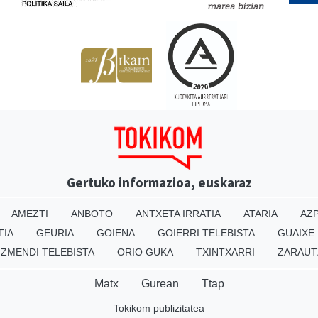
Gertuko informazioa, euskaraz
AMEZTI
ANBOTO
ANTXETA IRRATIA
ATARIA
AZP
TIA
GEURIA
GOIENA
GOIERRI TELEBISTA
GUAIXE
IZMENDI TELEBISTA
ORIO GUKA
TXINTXARRI
ZARAUT
Matx
Gurean
Ttap
Tokikom publizitatea