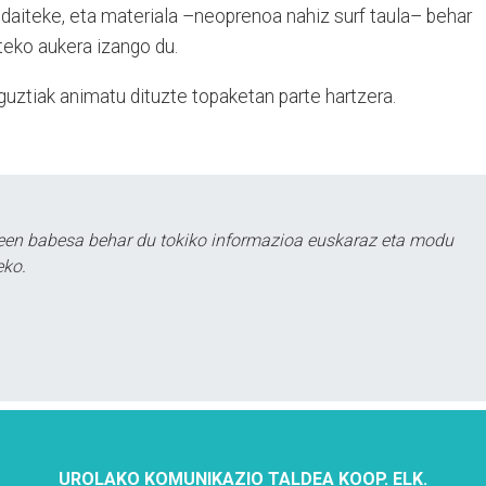
aiteke, eta materiala –neoprenoa nahiz surf taula– behar
teko aukera izango du.
uztiak animatu dituzte topaketan parte hartzera.
leen babesa behar du tokiko informazioa euskaraz eta modu
eko.
UROLAKO KOMUNIKAZIO TALDEA KOOP. ELK.