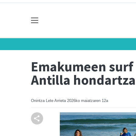
Emakumeen surf 
Antilla hondartz
Onintza Lete Arrieta
2026ko maiatzaren 12a