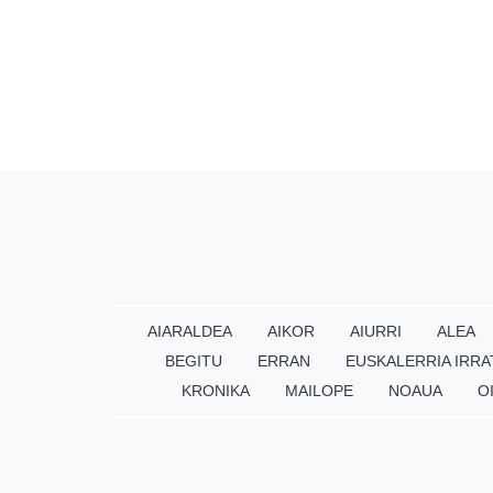
AIARALDEA
AIKOR
AIURRI
ALEA
BEGITU
ERRAN
EUSKALERRIA IRRA
KRONIKA
MAILOPE
NOAUA
O