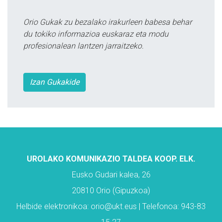
Orio Gukak zu bezalako irakurleen babesa behar
du tokiko informazioa euskaraz eta modu
profesionalean lantzen jarraitzeko.
Izan Gukakide
UROLAKO KOMUNIKAZIO TALDEA KOOP. ELK.
Eusko Gudari kalea, 26
20810 Orio (Gipuzkoa)
Helbide elektronikoa: orio@ukt.eus | Telefonoa: 943-83