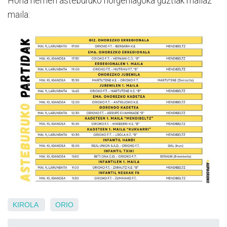
Hona hemen asteburuko norgehiagoka guztiak mailaz
maila:
KIROLA
ORIO