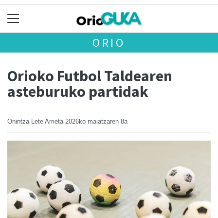
ORIO
Orioko Futbol Taldearen
asteburuko partidak
Onintza Lete Arrieta
2026ko maiatzaren 8a