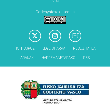
15 27
Codesyntaxek garatua
HONI BURUZ
LEGE OHARRA
PUBLIZITATEA
ARAUAK
HARREMANETARAKO
RSS
Babesleak