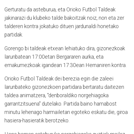
Gerturatu da asteburua, eta Orioko Futbol Taldeak
jakinarazi du klubeko talde bakoitzak noiz, non eta zer
talderen kontra jokatuko dituen jardunaldi honetako
partidak.
Gorengo bi taldeak etxean lehiatuko dira, gizonezkoak
larunbatean 17:00etan Bergararen aurka, eta
emakumezkoak igandean 17:30ean Hernaniren kontra.
Orioko Futbol Taldeak dei berezia egin die zaleei
larunbateko gizonezkoen partidara bertaratu daitezen
taldea animatzera, "denboraldiko norgehiagoka
garrantzitsuena" dutelako. Partida baino hamabost
minutu lehenago harmailetan egoteko eskatu die, giroa
hasiera-hasieratik berotzeko.