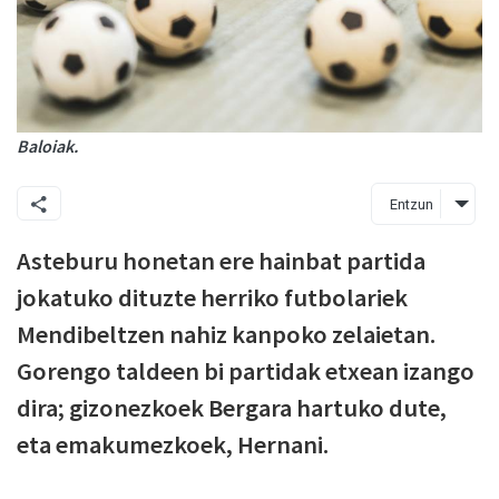
Baloiak.
Entzun
Asteburu honetan ere hainbat partida
jokatuko dituzte herriko futbolariek
Mendibeltzen nahiz kanpoko zelaietan.
Gorengo taldeen bi partidak etxean izango
dira; gizonezkoek Bergara hartuko dute,
eta emakumezkoek, Hernani.