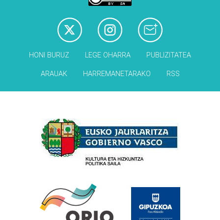
HONI BURUZ
LEGE OHARRA
PUBLIZITATEA
ARAUAK
HARREMANETARAKO
RSS
Babesleak