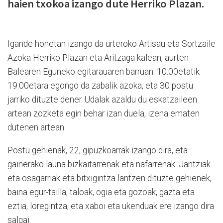
haien txokoa izango dute Herriko Plazan.
Igande honetan izango da urteroko Artisau eta Sortzaile
Azoka Herriko Plazan eta Aritzaga kalean, aurten
Balearen Eguneko egitarauaren barruan. 10:00etatik
19:00etara egongo da zabalik azoka, eta 30 postu
jarriko dituzte dener. Udalak azaldu du eskatzaileen
artean zozketa egin behar izan duela, izena ematen
dutenen artean.
Postu gehienak, 22, gipuzkoarrak izango dira, eta
gainerako launa bizkaitarrenak eta nafarrenak. Jantziak
eta osagarriak eta bitxigintza lantzen dituzte gehienek,
baina egur-tailla, taloak, ogia eta gozoak, gazta eta
eztia, loregintza, eta xaboi eta ukenduak ere izango dira
salgai.