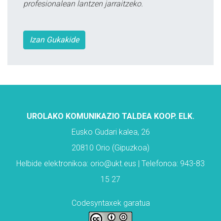
profesionalean lantzen jarraitzeko.
Izan Gukakide
UROLAKO KOMUNIKAZIO TALDEA KOOP. ELK.
Eusko Gudari kalea, 26
20810 Orio (Gipuzkoa)
Helbide elektronikoa: orio@ukt.eus | Telefonoa: 943-83
15 27
Codesyntaxek garatua