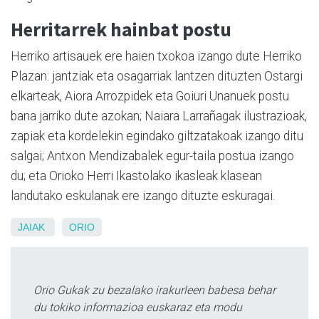
Herritarrek hainbat postu
Herriko artisauek ere haien txokoa izango dute Herriko
Plazan: jantziak eta osagarriak lantzen dituzten Ostargi
elkarteak, Aiora Arrozpidek eta Goiuri Unanuek postu
bana jarriko dute azokan; Naiara Larrañagak ilustrazioak,
zapiak eta kordelekin egindako giltzatakoak izango ditu
salgai; Antxon Mendizabalek egur-taila postua izango
du; eta Orioko Herri Ikastolako ikasleak klasean
landutako eskulanak ere izango dituzte eskuragai.
JAIAK
ORIO
Orio Gukak zu bezalako irakurleen babesa behar
du tokiko informazioa euskaraz eta modu