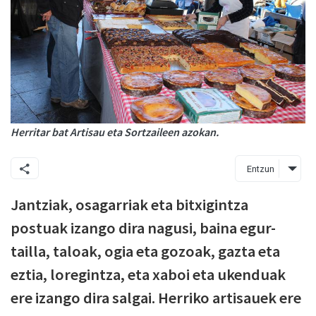
Herritar bat Artisau eta Sortzaileen azokan.
Entzun
Jantziak, osagarriak eta bitxigintza
postuak izango dira nagusi, baina egur-
tailla, taloak, ogia eta gozoak, gazta eta
eztia, loregintza, eta xaboi eta ukenduak
ere izango dira salgai. Herriko artisauek ere