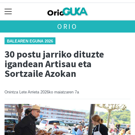
ORIO
BALEAREN EGUNA 2026
30 postu jarriko dituzte
igandean Artisau eta
Sortzaile Azokan
Onintza Lete Arrieta
2026ko maiatzaren 7a