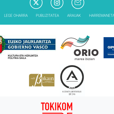
LEGE OHARRA
PUBLIZITATEA
ARAUAK
HARREMANET
Babesleak