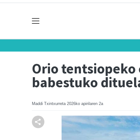
Orio tentsiopeko
babestuko dituel
Maddi Txintxurreta
2026ko apirilaren 2a