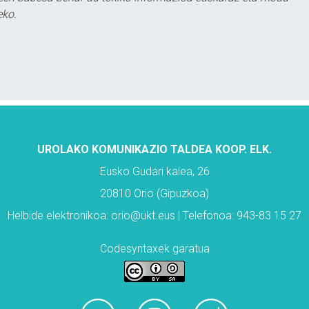
eko.
UROLAKO KOMUNIKAZIO TALDEA KOOP. ELK.
Eusko Gudari kalea, 26
20810 Orio (Gipuzkoa)
Helbide elektronikoa: orio@ukt.eus | Telefonoa: 943-83 15 27
Codesyntaxek garatua