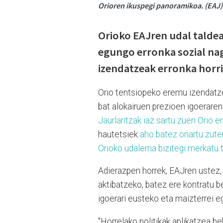
Orioren ikuspegi panoramikoa. (EAJ)
Orioko EAJren udal taldea
egungo erronka sozial nag
izendatzeak erronka horri
Orio tentsiopeko eremu izendatzea 
bat alokairuen prezioen igoeraren
Jaurlaritzak iaz sartu zuen Orio 
hautetsiek
aho batez onartu zuten
Orioko udalerria bizitegi merkat
Adierazpen horrek, EAJren ustez
aktibatzeko, batez ere kontratu b
igoerari eusteko eta maizterrei 
"Horrelako politikak aplikatzea b