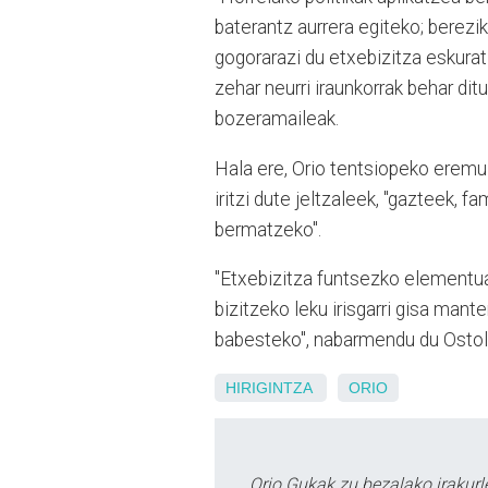
baterantz aurrera egiteko; berezi
gogorarazi du etxebizitza eskura
zehar neurri iraunkorrak behar di
bozeramaileak.
Hala ere, Orio tentsiopeko eremu 
iritzi dute jeltzaleek, "gazteek, fa
bermatzeko".
"Etxebizitza funtsezko elementua
bizitzeko leku irisgarri gisa man
babesteko", nabarmendu du Osto
HIRIGINTZA
ORIO
Orio Gukak zu bezalako irakur