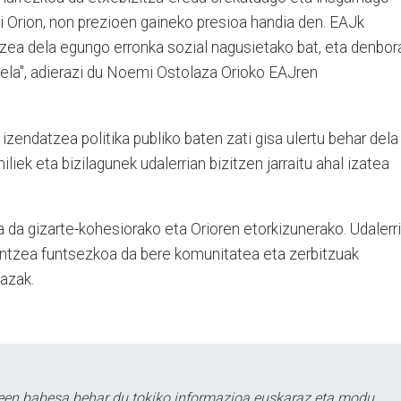
ki Orion, non prezioen gaineko presioa handia den. EAJk
tzea dela egungo erronka sozial nagusietako bat, eta denbor
tuela", adierazi du Noemi Ostolaza Orioko EAJren
izendatzea politika publiko baten zati gisa ulertu behar dela
miliek eta bizilagunek udalerrian bizitzen jarraitu ahal izatea
 da gizarte-kohesiorako eta Orioren etorkizunerako. Udalerr
tentzea funtsezkoa da bere komunitatea eta zerbitzuak
lazak.
leen babesa behar du tokiko informazioa euskaraz eta modu