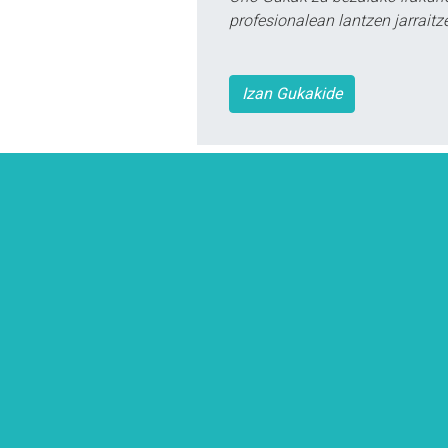
profesionalean lantzen jarraitz
Izan Gukakide