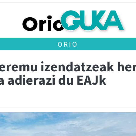
ORIO
 eremu izendatzeak her
a adierazi du EAJk