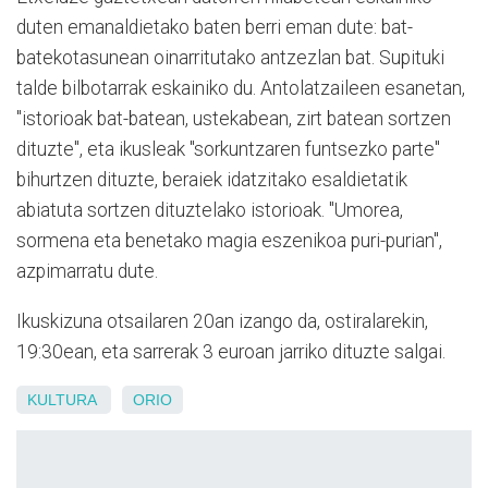
duten emanaldietako baten berri eman dute: bat-
batekotasunean oinarritutako antzezlan bat. Supituki
talde bilbotarrak eskainiko du. Antolatzaileen esanetan,
"istorioak bat-batean, ustekabean, zirt batean sortzen
dituzte", eta ikusleak "sorkuntzaren funtsezko parte"
bihurtzen dituzte, beraiek idatzitako esaldietatik
abiatuta sortzen dituztelako istorioak. "Umorea,
sormena eta benetako magia eszenikoa puri-purian",
azpimarratu dute.
Ikuskizuna otsailaren 20an izango da, ostiralarekin,
19:30ean, eta sarrerak 3 euroan jarriko dituzte salgai.
KULTURA
ORIO