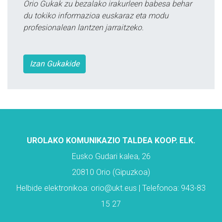
Orio Gukak zu bezalako irakurleen babesa behar
du tokiko informazioa euskaraz eta modu
profesionalean lantzen jarraitzeko.
Izan Gukakide
UROLAKO KOMUNIKAZIO TALDEA KOOP. ELK.
Eusko Gudari kalea, 26
20810 Orio (Gipuzkoa)
Helbide elektronikoa: orio@ukt.eus | Telefonoa: 943-83
15 27