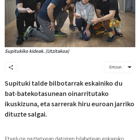
Supitukiko kideak. (Utzitakoa)
Entzun
Supituki talde bilbotarrak eskainiko du
bat-batekotasunean oinarritutako
ikuskizuna, eta sarrerak hiru euroan jarriko
dituzte salgai.
Etxeluze gaztetxean datorren hilabetean eskainiko