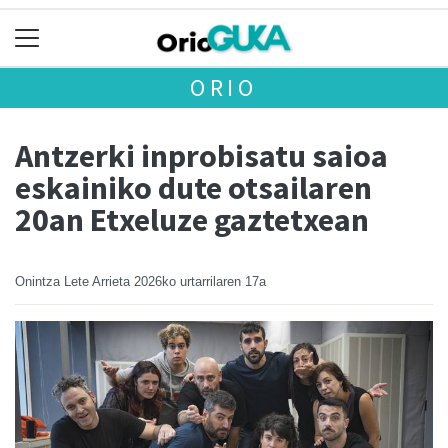
ORIO
Antzerki inprobisatu saioa
eskainiko dute otsailaren
20an Etxeluze gaztetxean
Onintza Lete Arrieta
2026ko urtarrilaren 17a