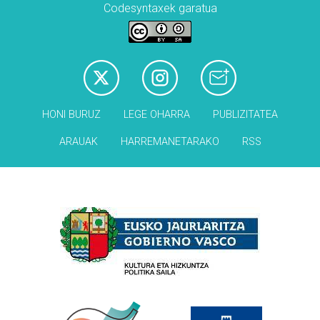
Codesyntaxek garatua
HONI BURUZ
LEGE OHARRA
PUBLIZITATEA
ARAUAK
HARREMANETARAKO
RSS
Babesleak