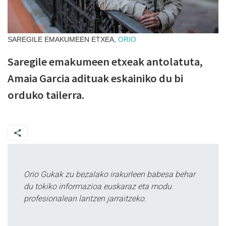
SAREGILE EMAKUMEEN ETXEA,
ORIO
Saregile emakumeen etxeak antolatuta,
Amaia Garcia adituak eskainiko du bi
orduko tailerra.
Orio Gukak zu bezalako irakurleen babesa behar
du tokiko informazioa euskaraz eta modu
profesionalean lantzen jarraitzeko.