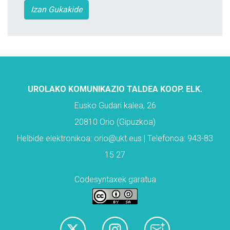
Izan Gukakide
UROLAKO KOMUNIKAZIO TALDEA KOOP. ELK.
Eusko Gudari kalea, 26
20810 Orio (Gipuzkoa)
Helbide elektronikoa: orio@ukt.eus | Telefonoa: 943-83
15 27
Codesyntaxek garatua