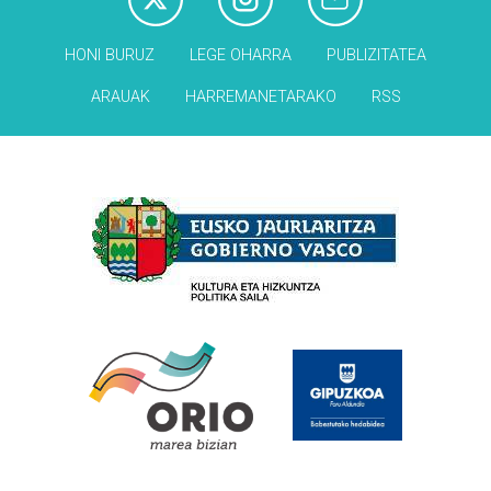
HONI BURUZ
LEGE OHARRA
PUBLIZITATEA
ARAUAK
HARREMANETARAKO
RSS
Babesleak