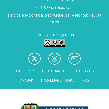
20810 Orio (Gipuzkoa)
Helbide elektronikoa: orio@ukt.eus | Telefonoa: 943-83
15 27
Codesyntaxek garatua
HONI BURUZ
LEGE OHARRA
PUBLIZITATEA
ARAUAK
HARREMANETARAKO
RSS
Babesleak