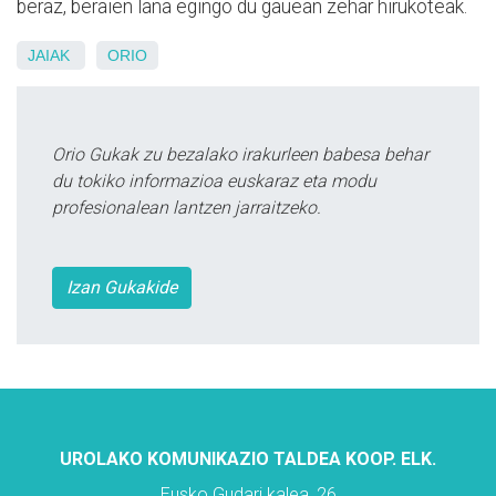
beraz, beraien lana egingo du gauean zehar hirukoteak.
JAIAK
ORIO
Orio Gukak zu bezalako irakurleen babesa behar
du tokiko informazioa euskaraz eta modu
profesionalean lantzen jarraitzeko.
Izan Gukakide
UROLAKO KOMUNIKAZIO TALDEA KOOP. ELK.
Eusko Gudari kalea, 26