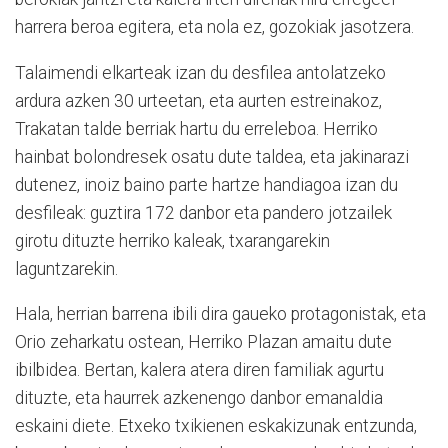
harrera beroa egitera, eta nola ez, gozokiak jasotzera.
Talaimendi elkarteak izan du desfilea antolatzeko
ardura azken 30 urteetan, eta aurten estreinakoz,
Trakatan talde berriak hartu du erreleboa. Herriko
hainbat bolondresek osatu dute taldea, eta jakinarazi
dutenez, inoiz baino parte hartze handiagoa izan du
desfileak: guztira 172 danbor eta pandero jotzailek
girotu dituzte herriko kaleak, txarangarekin
laguntzarekin.
Hala, herrian barrena ibili dira gaueko protagonistak, eta
Orio zeharkatu ostean, Herriko Plazan amaitu dute
ibilbidea. Bertan, kalera atera diren familiak agurtu
dituzte, eta haurrek azkenengo danbor emanaldia
eskaini diete. Etxeko txikienen eskakizunak entzunda,