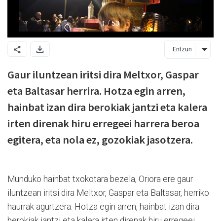
Entzun
Gaur iluntzean iritsi dira Meltxor, Gaspar
eta Baltasar herrira. Hotza egin arren,
hainbat izan dira berokiak jantzi eta kalera
irten direnak hiru erregeei harrera beroa
egitera, eta nola ez, gozokiak jasotzera.
Munduko hainbat txokotara bezela, Oriora ere gaur
iluntzean iritsi dira Meltxor, Gaspar eta Baltasar, herriko
haurrak agurtzera. Hotza egin arren, hainbat izan dira
berokiak jantzi eta kalera irten direnak hiru erregeei