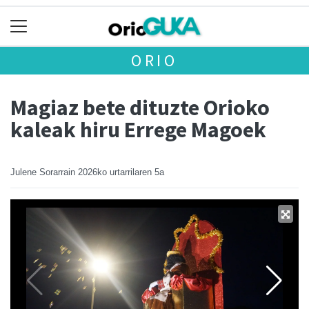
ORIO
Magiaz bete dituzte Orioko
kaleak hiru Errege Magoek
Julene Sorarrain
2026ko urtarrilaren 5a