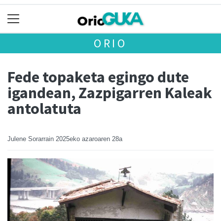
ORIO
Fede topaketa egingo dute
igandean, Zazpigarren Kaleak
antolatuta
Julene Sorarrain
2025eko azaroaren 28a