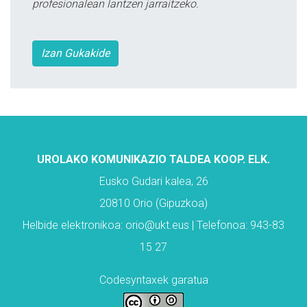
profesionalean lantzen jarraitzeko.
Izan Gukakide
UROLAKO KOMUNIKAZIO TALDEA KOOP. ELK.
Eusko Gudari kalea, 26
20810 Orio (Gipuzkoa)
Helbide elektronikoa: orio@ukt.eus | Telefonoa: 943-83
15 27
Codesyntaxek garatua