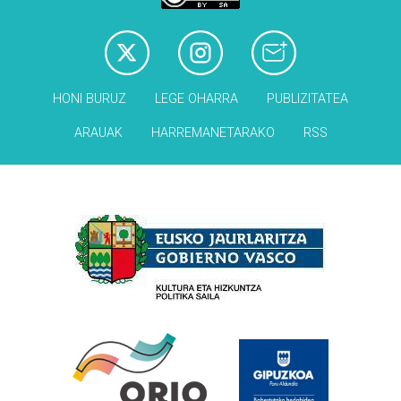
HONI BURUZ
LEGE OHARRA
PUBLIZITATEA
ARAUAK
HARREMANETARAKO
RSS
Babesleak