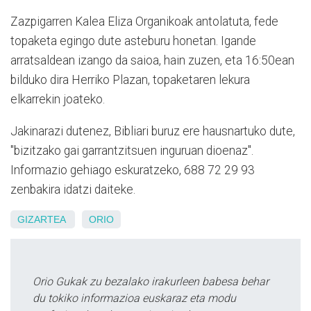
Zazpigarren Kalea Eliza Organikoak antolatuta, fede
topaketa egingo dute asteburu honetan. Igande
arratsaldean izango da saioa, hain zuzen, eta 16:50ean
bilduko dira Herriko Plazan, topaketaren lekura
elkarrekin joateko.
Jakinarazi dutenez, Bibliari buruz ere hausnartuko dute,
"bizitzako gai garrantzitsuen inguruan dioenaz".
Informazio gehiago eskuratzeko, 688 72 29 93
zenbakira idatzi daiteke.
GIZARTEA
ORIO
Orio Gukak zu bezalako irakurleen babesa behar
du tokiko informazioa euskaraz eta modu