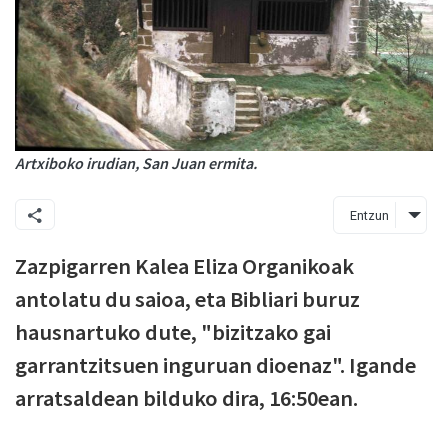
Artxiboko irudian, San Juan ermita.
Entzun
Zazpigarren Kalea Eliza Organikoak
antolatu du saioa, eta Bibliari buruz
hausnartuko dute, "bizitzako gai
garrantzitsuen inguruan dioenaz". Igande
arratsaldean bilduko dira, 16:50ean.