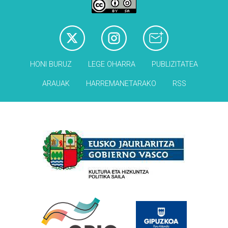
HONI BURUZ
LEGE OHARRA
PUBLIZITATEA
ARAUAK
HARREMANETARAKO
RSS
Babesleak