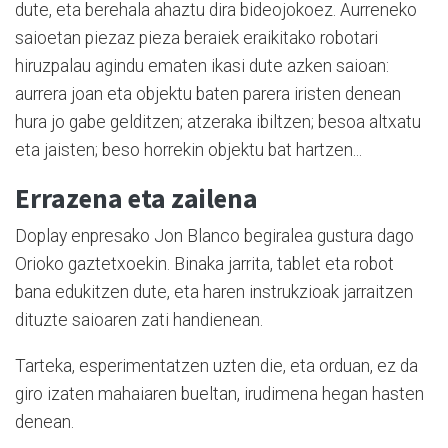
dute, eta berehala ahaztu dira bideojokoez. Aurreneko
saioetan piezaz pieza beraiek eraikitako robotari
hiruzpalau agindu ematen ikasi dute azken saioan:
aurrera joan eta objektu baten parera iristen denean
hura jo gabe gelditzen; atzeraka ibiltzen; besoa altxatu
eta jaisten; beso horrekin objektu bat hartzen...
Errazena eta zailena
Doplay enpresako Jon Blanco begiralea gustura dago
Orioko gaztetxoekin. Binaka jarrita, tablet eta robot
bana edukitzen dute, eta haren instrukzioak jarraitzen
dituzte saioaren zati handienean.
Tarteka, esperimentatzen uzten die, eta orduan, ez da
giro izaten mahaiaren bueltan, irudimena hegan hasten
denean.