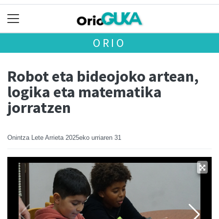
ORIO
Robot eta bideojoko artean,
logika eta matematika
jorratzen
Onintza Lete Arrieta
2025eko urriaren 31