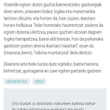
Oraindik egiten duten guztia barneratzeko gazteegiak
diren arren, jolasaren bidez logika eta matematika
lantzen dituzte, eta horixe da, hain zuzen, ikastaro
horien helburua. "Adin horretako haurrentzat zailena da
egiten dutena ulertzea, pauso guztien atzean dagoen
logika harrapatzea, baina aldi berean, hori da pixkanaka
garatzen joaten direna ikastaro hauetan", esan du.
Errazena, berriz, "robota muntatzea" dela deritzo.
Ekainera arte bide luzea dute egiteko, baina hasiera,
behintzat, gustagarria ari zaie egiten partaide gazteei.
HEZKUNTZA
ORIO
Orio Gukak zu bezalako irakurleen babesa behar
du tokiko informazioa euskaraz eta modu