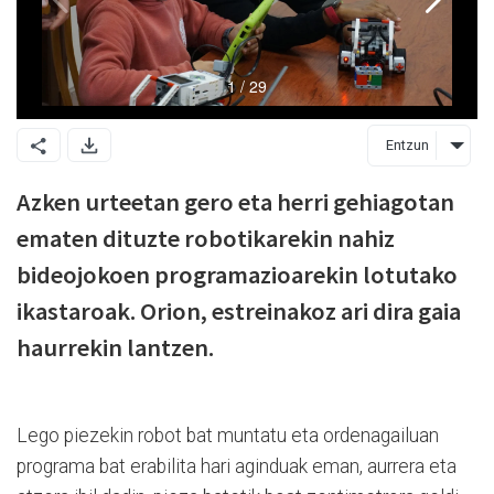
Entzun
Azken urteetan gero eta herri gehiagotan
ematen dituzte robotikarekin nahiz
bideojokoen programazioarekin lotutako
ikastaroak. Orion, estreinakoz ari dira gaia
haurrekin lantzen.
Lego piezekin robot bat muntatu eta ordenagailuan
programa bat erabilita hari aginduak eman, aurrera eta