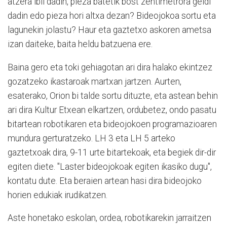
atzera ibil dadin, pieza batetik bost zentimetrora geldi
dadin edo pieza hori altxa dezan? Bideojokoa sortu eta
lagunekin jolastu? Haur eta gaztetxo askoren ametsa
izan daiteke, baita heldu batzuena ere.
Baina gero eta toki gehiagotan ari dira halako ekintzez
gozatzeko ikastaroak martxan jartzen. Aurten,
esaterako, Orion bi talde sortu dituzte, eta astean behin
ari dira Kultur Etxean elkartzen, ordubetez, ondo pasatu
bitartean robotikaren eta bideojokoen programazioaren
mundura gerturatzeko. LH 3 eta LH 5 arteko
gaztetxoak dira, 9-11 urte bitartekoak, eta begiek dir-dir
egiten diete. "Laster bideojokoak egiten ikasiko dugu",
kontatu dute. Eta beraien artean hasi dira bideojoko
horien edukiak irudikatzen.
Aste honetako eskolan, ordea, robotikarekin jarraitzen