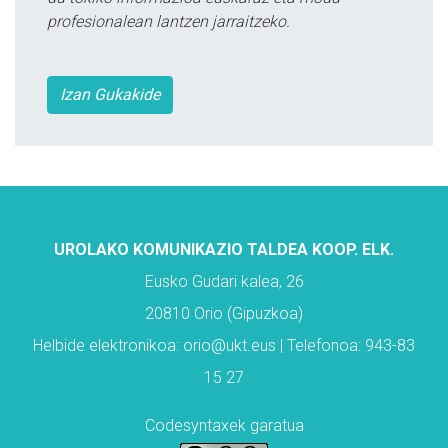
profesionalean lantzen jarraitzeko.
Izan Gukakide
UROLAKO KOMUNIKAZIO TALDEA KOOP. ELK.
Eusko Gudari kalea, 26
20810 Orio (Gipuzkoa)
Helbide elektronikoa: orio@ukt.eus | Telefonoa: 943-83
15 27
Codesyntaxek garatua