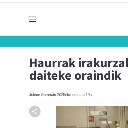
Haurrak irakurza
daiteke oraindik
Julene Sorarrain
2025eko urriaren 19a