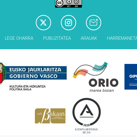
LEGE OHARRA
PUBLIZITATEA
ARAUAK
HARREMANET
Babesleak