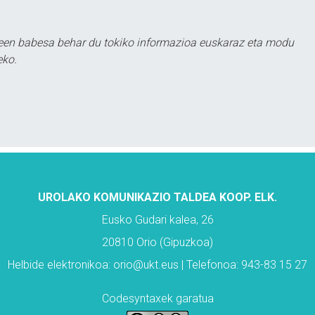
leen babesa behar du tokiko informazioa euskaraz eta modu
eko.
UROLAKO KOMUNIKAZIO TALDEA KOOP. ELK.
Eusko Gudari kalea, 26
20810 Orio (Gipuzkoa)
Helbide elektronikoa: orio@ukt.eus | Telefonoa: 943-83 15 27
Codesyntaxek garatua