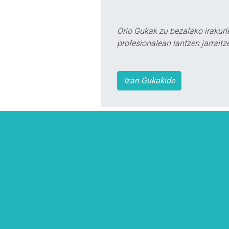
Orio Gukak zu bezalako irakur
profesionalean lantzen jarraitz
Izan Gukakide