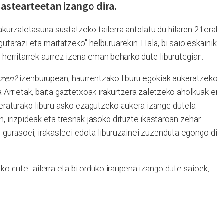
astearteetan izango dira.
akurzaletasuna sustatzeko tailerra antolatu du hilaren 21era
gutarazi eta maitatzeko" helburuarekin. Hala, bi saio eskaini
n herritarrek aurrez izena eman beharko dute liburutegian.
etzen?
izenburupean, haurrentzako liburu egokiak aukeratzek
rrietak, baita gaztetxoak irakurtzera zaletzeko aholkuak er
teraturako liburu asko ezagutzeko aukera izango dutela
an, irizpideak eta tresnak jasoko dituzte ikastaroan zehar.
gurasoei, irakasleei edota liburuzainei zuzenduta egongo di
iko dute tailerra eta bi orduko iraupena izango dute saioek,