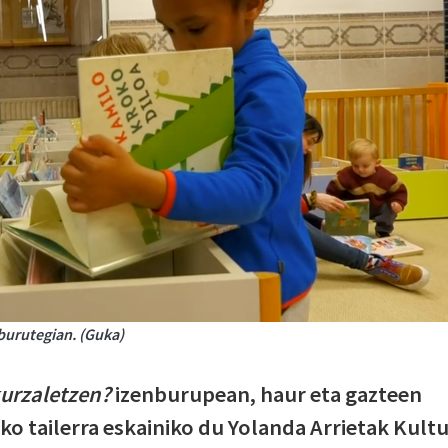
iburutegian. (Guka)
kurzaletzen?
izenburupean, haur eta gazteen
ko tailerra eskainiko du Yolanda Arrietak Kult