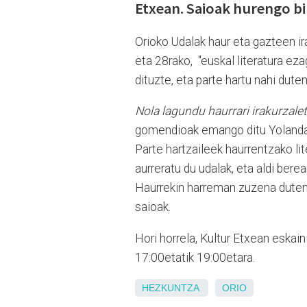
Etxean. Saioak hurengo bi 
Orioko Udalak haur eta gazteen ir
eta 28rako, "euskal literatura eza
dituzte, eta parte hartu nahi dute
Nola lagundu haurrari irakurzal
gomendioak emango ditu Yolanda A
Parte hartzaileek haurrentzako li
aurreratu du udalak, eta aldi bere
Haurrekin harreman zuzena duten 
saioak.
Hori horrela, Kultur Etxean eskain
17:00etatik 19:00etara.
HEZKUNTZA
ORIO