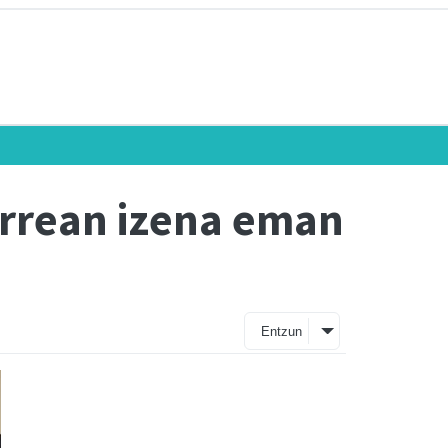
errean izena eman
Entzun