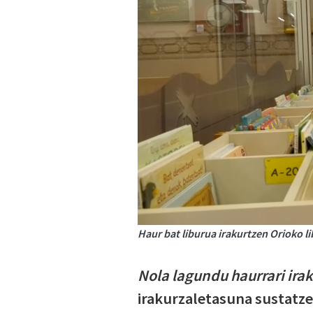
Haur bat liburua irakurtzen Orioko l
Nola lagundu haurrari ira
irakurzaletasuna sustatze