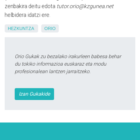
zenbakira deitu edota
tutor.orio@kzgunea.net
helbidera idatzi ere.
HEZKUNTZA
ORIO
Orio Gukak zu bezalako irakurleen babesa behar
du tokiko informazioa euskaraz eta modu
profesionalean lantzen jarraitzeko.
Izan Gukakide