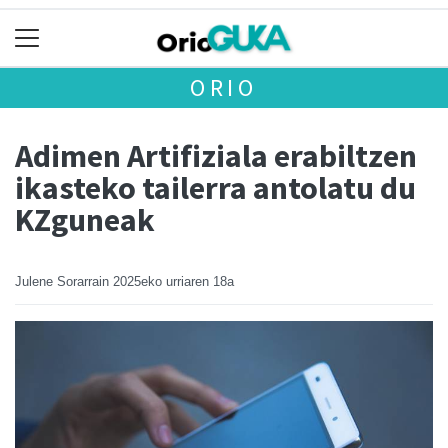
ORIO
Adimen Artifiziala erabiltzen
ikasteko tailerra antolatu du
KZguneak
Julene Sorarrain
2025eko urriaren 18a