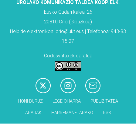
UROLAKO KOMUNIKAZIO TALDEA KOOP. ELK.
Eusko Gudari kalea, 26
20810 Orio (Gipuzkoa)
Helbide elektronikoa: orio@ukt.eus | Telefonoa: 943-83
15 27
Codesyntaxek garatua
HONI BURUZ
LEGE OHARRA
PUBLIZITATEA
ARAUAK
HARREMANETARAKO
RSS
Babesleak