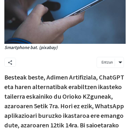
Smartphone bat. (pixabay)
Entzun
Besteak beste, Adimen Artifiziala, ChatGPT
eta haren alternatibak erabiltzen ikasteko
tailerra eskainiko du Orioko KZguneak,
azaroaren 5etik 7ra. Hori ez ezik, WhatsApp
aplikazioari buruzko ikastaroa ere emango
dute, azaroaren 12tik 14ra. Bi saioetarako