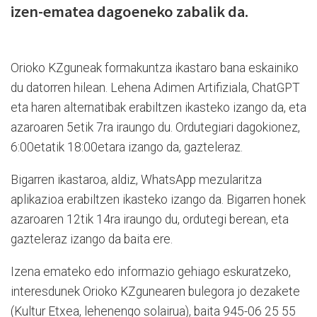
izen-ematea dagoeneko zabalik da.
Orioko KZguneak formakuntza ikastaro bana eskainiko
du datorren hilean. Lehena Adimen Artifiziala, ChatGPT
eta haren alternatibak erabiltzen ikasteko izango da, eta
azaroaren 5etik 7ra iraungo du. Ordutegiari dagokionez,
6:00etatik 18:00etara izango da, gazteleraz.
Bigarren ikastaroa, aldiz, WhatsApp mezularitza
aplikazioa erabiltzen ikasteko izango da. Bigarren honek
azaroaren 12tik 14ra iraungo du, ordutegi berean, eta
gazteleraz izango da baita ere.
Izena emateko edo informazio gehiago eskuratzeko,
interesdunek Orioko KZgunearen bulegora jo dezakete
(Kultur Etxea, lehenengo solairua), baita 945-06 25 55