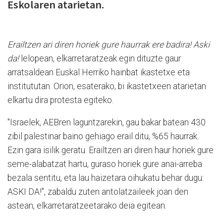
Eskolaren atarietan.
Erailtzen ari diren horiek gure haurrak ere badira! Aski
da!
lelopean, elkarretaratzeak egin dituzte gaur
arratsaldean Euskal Herriko hainbat ikastetxe eta
institututan. Orion, esaterako, bi ikastetxeen atarietan
elkartu dira protesta egiteko.
"Israelek, AEBren laguntzarekin, gau bakar batean 430
zibil palestinar baino gehiago erail ditu, %65 haurrak.
Ezin gara isilik geratu. Erailtzen ari diren haur horiek gure
seme-alabatzat hartu, guraso horiek gure anai-arreba
bezala sentitu, eta lau haizetara oihukatu behar dugu:
ASKI DA!", zabaldu zuten antolatzaileek joan den
astean, elkarretaratzeetarako deia egitean.