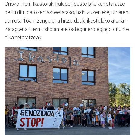
Orioko Herri Ikastolak, halaber, beste bi elkarretaratze
deitu ditu datozen asteetarako; hain zuzen ere, urriaren
9an eta 16an izango dira hitzorduak, ikastolako atarian.
Zaragueta Herri Eskolan ere ostegunero egingo dituzte
elkarretaratzeak.