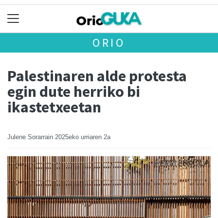
ORIO
Palestinaren alde protesta
egin dute herriko bi
ikastetxeetan
Julene Sorarrain
2025eko urriaren 2a