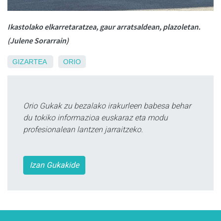
Ikastolako elkarretaratzea, gaur arratsaldean, plazoletan.
(Julene Sorarrain)
GIZARTEA
ORIO
Orio Gukak zu bezalako irakurleen babesa behar
du tokiko informazioa euskaraz eta modu
profesionalean lantzen jarraitzeko.
Izan Gukakide