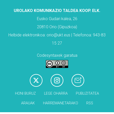
UROLAKO KOMUNIKAZIO TALDEA KOOP. ELK.
Eusko Gudari kalea, 26
20810 Orio (Gipuzkoa)
Helbide elektronikoa: orio@ukt.eus | Telefonoa: 943-83
15 27
Codesyntaxek garatua
HONI BURUZ
LEGE OHARRA
PUBLIZITATEA
ARAUAK
HARREMANETARAKO
RSS