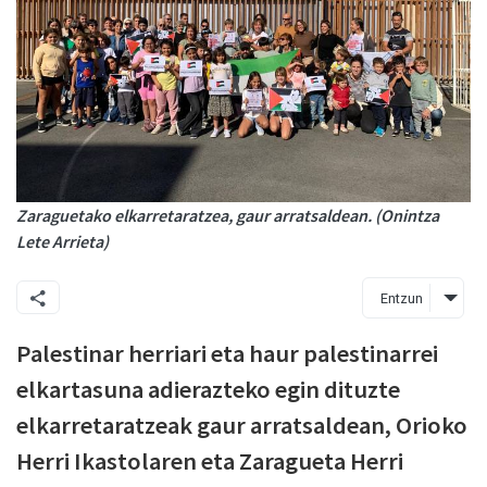
Zaraguetako elkarretaratzea, gaur arratsaldean. (Onintza
Lete Arrieta)
Entzun
Palestinar herriari eta haur palestinarrei
elkartasuna adierazteko egin dituzte
elkarretaratzeak gaur arratsaldean, Orioko
Herri Ikastolaren eta Zaragueta Herri