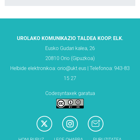
UROLAKO KOMUNIKAZIO TALDEA KOOP. ELK.
Eusko Gudari kalea, 26
20810 Orio (Gipuzkoa)
Helbide elektronikoa: orio@ukt.eus | Telefonoa: 943-83
15 27
Codesyntaxek garatua
HONI BURUZ
LEGE OHARRA
PUBLIZITATEA