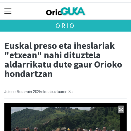
ORIO
Euskal preso eta iheslariak
"etxean" nahi dituztela
aldarrikatu dute gaur Orioko
hondartzan
Julene Sorarrain
2025eko abuztuaren 3a