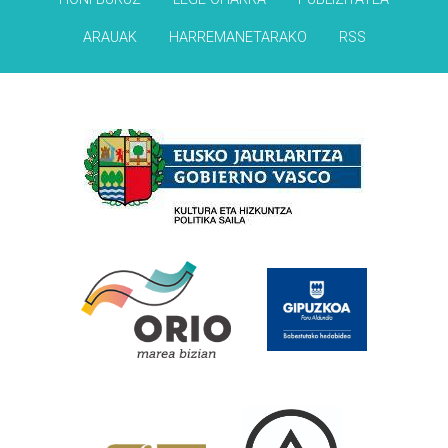
ARAUAK
HARREMANETARAKO
RSS
Babesleak