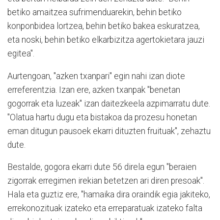
betiko amaitzea sufrimenduarekin, behin betiko
konponbidea lortzea, behin betiko bakea eskuratzea,
eta noski, behin betiko elkarbizitza agertokietara jauzi
egitea".
Aurtengoan, "azken txanpari" egin nahi izan diote
erreferentzia. Izan ere, azken txanpak "benetan
gogorrak eta luzeak" izan daitezkeela azpimarratu dute.
"Olatua hartu dugu eta bistakoa da prozesu honetan
eman ditugun pausoek ekarri dituzten fruituak", zehaztu
dute.
Bestalde, gogora ekarri dute 56 direla egun "beraien
zigorrak erregimen irekian betetzen ari diren presoak".
Hala eta guztiz ere, "hamaika dira oraindik egia jakiteko,
errekonozituak izateko eta erreparatuak izateko falta