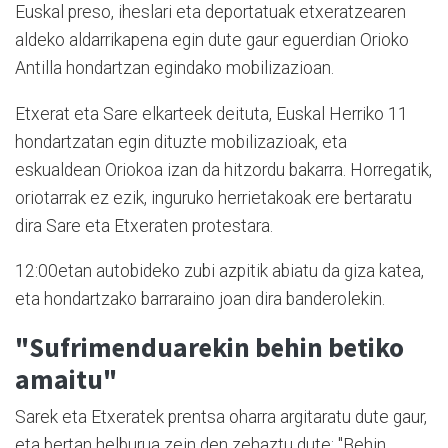
Euskal preso, iheslari eta deportatuak etxeratzearen
aldeko aldarrikapena egin dute gaur eguerdian Orioko
Antilla hondartzan egindako mobilizazioan.
Etxerat eta Sare elkarteek deituta, Euskal Herriko 11
hondartzatan egin dituzte mobilizazioak, eta
eskualdean Oriokoa izan da hitzordu bakarra. Horregatik,
oriotarrak ez ezik, inguruko herrietakoak ere bertaratu
dira Sare eta Etxeraten protestara.
12:00etan autobideko zubi azpitik abiatu da giza katea,
eta hondartzako barraraino joan dira banderolekin.
"Sufrimenduarekin behin betiko
amaitu"
Sarek eta Etxeratek prentsa oharra argitaratu dute gaur,
eta bertan helburua zein den zehaztu dute: "Behin