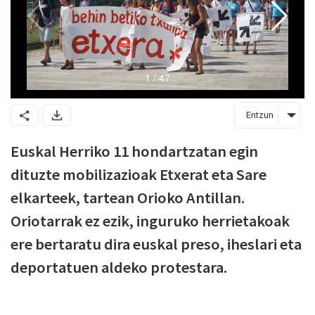
Entzun
Euskal Herriko 11 hondartzatan egin
dituzte mobilizazioak Etxerat eta Sare
elkarteek, tartean Orioko Antillan.
Oriotarrak ez ezik, inguruko herrietakoak
ere bertaratu dira euskal preso, iheslari eta
deportatuen aldeko protestara.