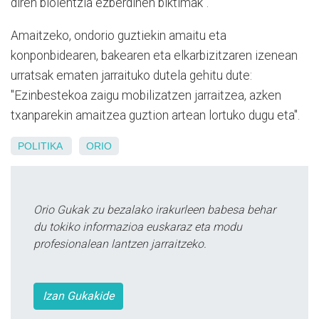
diren biolentzia ezberdinen biktimak".
Amaitzeko, ondorio guztiekin amaitu eta
konponbidearen, bakearen eta elkarbizitzaren izenean
urratsak ematen jarraituko dutela gehitu dute:
"Ezinbestekoa zaigu mobilizatzen jarraitzea, azken
txanparekin amaitzea guztion artean lortuko dugu eta".
POLITIKA
ORIO
Orio Gukak zu bezalako irakurleen babesa behar
du tokiko informazioa euskaraz eta modu
profesionalean lantzen jarraitzeko.
Izan Gukakide