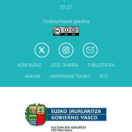
15 27
Codesyntaxek garatua
HONI BURUZ
LEGE OHARRA
PUBLIZITATEA
ARAUAK
HARREMANETARAKO
RSS
Babesleak