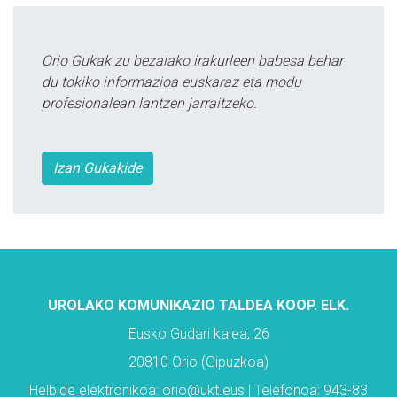
Orio Gukak zu bezalako irakurleen babesa behar
du tokiko informazioa euskaraz eta modu
profesionalean lantzen jarraitzeko.
Izan Gukakide
UROLAKO KOMUNIKAZIO TALDEA KOOP. ELK.
Eusko Gudari kalea, 26
20810 Orio (Gipuzkoa)
Helbide elektronikoa: orio@ukt.eus | Telefonoa: 943-83