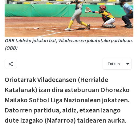
OBB taldeko jokalari bat, Viladecansen jokatutako partiduan.
(OBB)
Entzun
Oriotarrak Viladecansen (Herrialde
Katalanak) izan dira asteburuan Ohorezko
Mailako Sofbol Liga Nazionalean jokatzen.
Datorren partidua, aldiz, etxean izango
dute Izagako (Nafarroa) taldearen aurka.