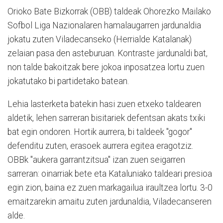
Orioko Bate Bizkorrak (OBB) taldeak Ohorezko Mailako
Sofbol Liga Nazionalaren hamalaugarren jardunaldia
jokatu zuten Viladecanseko (Herrialde Katalanak)
zelaian pasa den asteburuan. Kontraste jardunaldi bat,
non talde bakoitzak bere jokoa inposatzea lortu zuen
jokatutako bi partidetako batean.
Lehia lasterketa batekin hasi zuen etxeko taldearen
aldetik, lehen sarreran bisitariek defentsan akats txiki
bat egin ondoren. Hortik aurrera, bi taldeek "gogor"
defenditu zuten, erasoek aurrera egitea eragotziz.
OBBk "aukera garrantzitsua" izan zuen seigarren
sarreran: oinarriak bete eta Kataluniako taldeari presioa
egin zion, baina ez zuen markagailua iraultzea lortu. 3-0
emaitzarekin amaitu zuten jardunaldia, Viladecanseren
alde.