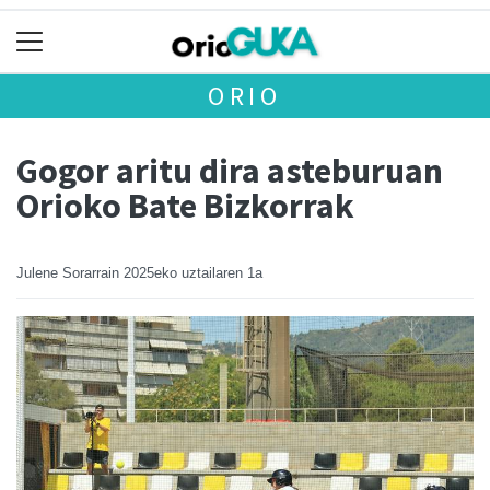
ORIO
Gogor aritu dira asteburuan
Orioko Bate Bizkorrak
Julene Sorarrain
2025eko uztailaren 1a