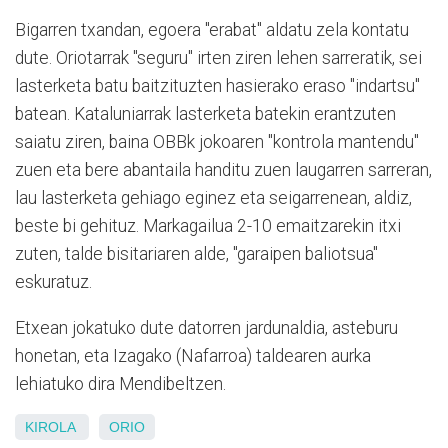
Bigarren txandan, egoera "erabat" aldatu zela kontatu
dute. Oriotarrak "seguru" irten ziren lehen sarreratik, sei
lasterketa batu baitzituzten hasierako eraso "indartsu"
batean. Kataluniarrak lasterketa batekin erantzuten
saiatu ziren, baina OBBk jokoaren "kontrola mantendu"
zuen eta bere abantaila handitu zuen laugarren sarreran,
lau lasterketa gehiago eginez eta seigarrenean, aldiz,
beste bi gehituz. Markagailua 2-10 emaitzarekin itxi
zuten, talde bisitariaren alde, "garaipen baliotsua"
eskuratuz.
Etxean jokatuko dute datorren jardunaldia, asteburu
honetan, eta Izagako (Nafarroa) taldearen aurka
lehiatuko dira Mendibeltzen.
KIROLA
ORIO