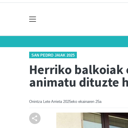
SAN PEDRO JAIAK 2025
Herriko balkoiak 
animatu dituzte h
Onintza Lete Arrieta
2025eko ekainaren 25a