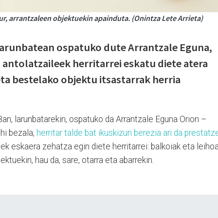
ur, arrantzaleen objektuekin apainduta. (Onintza Lete Arrieta)
 larunbatean ospatuko dute Arrantzale Eguna,
 antolatzaileek herritarrei eskatu diete atera
eta bestelako objektu itsastarrak herria
an, larunbatarekin, ospatuko da Arrantzale Eguna Orion –
hi bezala,
herritar talde bat ikuskizun berezia ari da prestatz
ek eskaera zehatza egin diete herritarrei: balkoiak eta leiho
ektuekin, hau da, sare, otarra eta abarrekin.