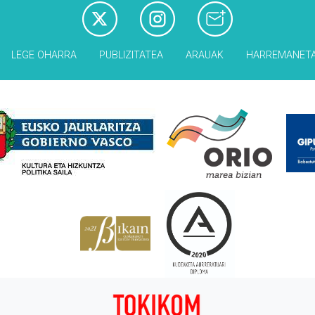
LEGE OHARRA
PUBLIZITATEA
ARAUAK
HARREMANET
Babesleak