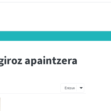
giroz apaintzera
Entzun