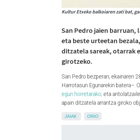
Kultur Etxeko balkoiaren zati bat, ga
San Pedro jaien barruan,
eta beste urteetan bezala,
ditzatela sareak, otarrak 
girotzeko.
San Pedro bezperan, ekainaren 28
Harrotasun Egunarekin batera–. O
egun horretarako,
eta antolatzaile
apain ditzatela arrantza giroko obj
JAIAK
ORIO