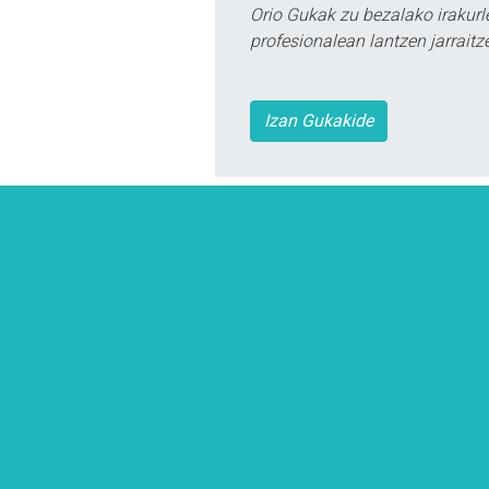
Orio Gukak zu bezalako irakur
profesionalean lantzen jarraitz
Izan Gukakide