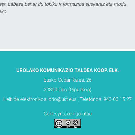
leen babesa behar du tokiko informazioa euskaraz eta modu
eko.
UROLAKO KOMUNIKAZIO TALDEA KOOP. ELK.
Eusko Gudari kalea, 26
20810 Orio (Gipuzkoa)
Helbide elektronikoa: orio@ukt.eus | Telefonoa: 943-83 15 27
Codesyntaxek garatua