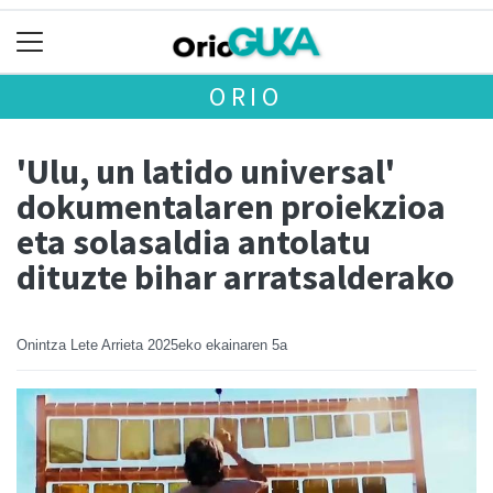
ORIO
'Ulu, un latido universal'
dokumentalaren proiekzioa
eta solasaldia antolatu
dituzte bihar arratsalderako
Onintza Lete Arrieta
2025eko ekainaren 5a