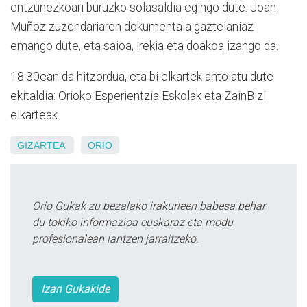
entzunezkoari buruzko solasaldia egingo dute. Joan
Muñoz zuzendariaren dokumentala gaztelaniaz
emango dute, eta saioa, irekia eta doakoa izango da.
18:30ean da hitzordua, eta bi elkartek antolatu dute
ekitaldia: Orioko Esperientzia Eskolak eta ZainBizi
elkarteak.
GIZARTEA
ORIO
Orio Gukak zu bezalako irakurleen babesa behar
du tokiko informazioa euskaraz eta modu
profesionalean lantzen jarraitzeko.
Izan Gukakide