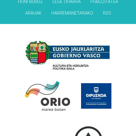
HONI BURUZ
LEGE OHARRA
PUBLIZITATEA
ARAUAK
HARREMANETARAKO
RSS
Babesleak