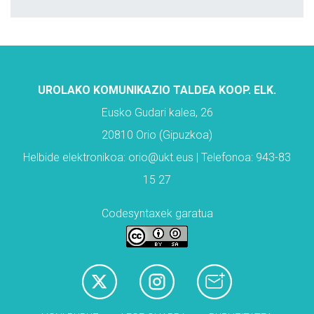
UROLAKO KOMUNIKAZIO TALDEA KOOP. ELK.
Eusko Gudari kalea, 26
20810 Orio (Gipuzkoa)
Helbide elektronikoa: orio@ukt.eus | Telefonoa: 943-83
15 27
Codesyntaxek garatua