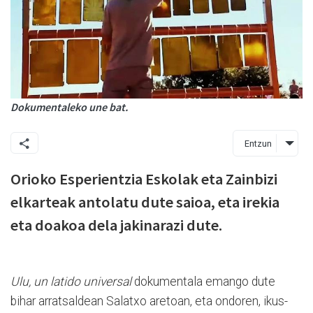
Dokumentaleko une bat.
Entzun
Orioko Esperientzia Eskolak eta Zainbizi
elkarteak antolatu dute saioa, eta irekia
eta doakoa dela jakinarazi dute.
Ulu, un latido universal
dokumentala emango dute
bihar arratsaldean Salatxo aretoan, eta ondoren, ikus-