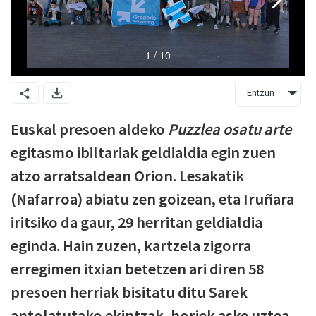
Entzun
Euskal presoen aldeko
Puzzlea osatu
arte
egitasmo ibiltariak geldialdia egin zuen
atzo arratsaldean Orion. Lesakatik
(Nafarroa) abiatu zen goizean, eta Iruñara
iritsiko da gaur, 29 herritan geldialdia
eginda. Hain zuzen, kartzela zigorra
erregimen itxian betetzen ari diren 58
presoen herriak bisitatu ditu Sarek
antolatutako ekintzak, horiek aske uztea