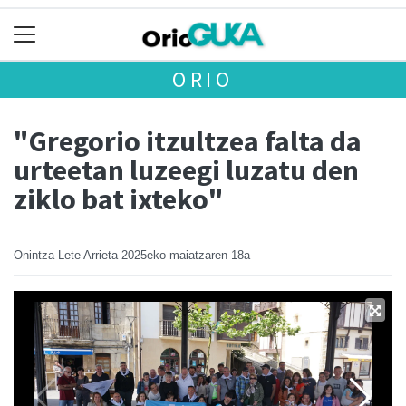
ORIO
"Gregorio itzultzea falta da
urteetan luzeegi luzatu den
ziklo bat ixteko"
Onintza Lete Arrieta
2025eko maiatzaren 18a