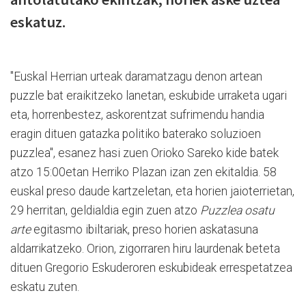
eskatuz.
"Euskal Herrian urteak daramatzagu denon artean
puzzle bat eraikitzeko lanetan, eskubide urraketa ugari
eta, horrenbestez, askorentzat sufrimendu handia
eragin dituen gatazka politiko baterako soluzioen
puzzlea", esanez hasi zuen Orioko Sareko kide batek
atzo 15:00etan Herriko Plazan izan zen ekitaldia. 58
euskal preso daude kartzeletan, eta horien jaioterrietan,
29 herritan, geldialdia egin zuen atzo
Puzzlea osatu
arte
egitasmo ibiltariak, preso horien askatasuna
aldarrikatzeko. Orion, zigorraren hiru laurdenak beteta
dituen Gregorio Eskuderoren eskubideak errespetatzea
eskatu zuten.