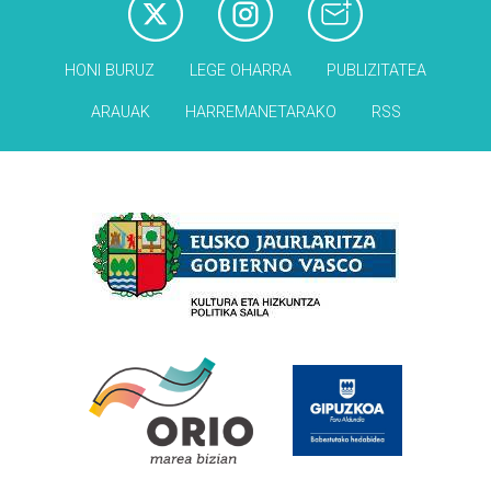
HONI BURUZ
LEGE OHARRA
PUBLIZITATEA
ARAUAK
HARREMANETARAKO
RSS
Babesleak