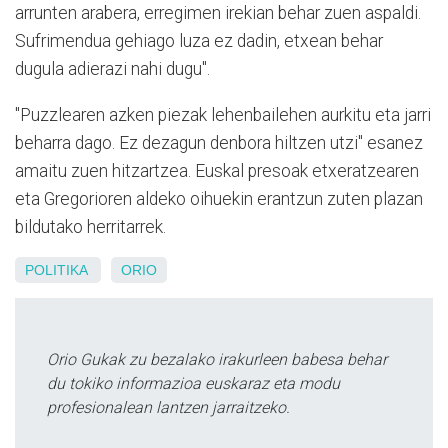
arrunten arabera, erregimen irekian behar zuen aspaldi.
Sufrimendua gehiago luza ez dadin, etxean behar
dugula adierazi nahi dugu".
"Puzzlearen azken piezak lehenbailehen aurkitu eta jarri
beharra dago. Ez dezagun denbora hiltzen utzi" esanez
amaitu zuen hitzartzea. Euskal presoak etxeratzearen
eta Gregorioren aldeko oihuekin erantzun zuten plazan
bildutako herritarrek.
POLITIKA
ORIO
Orio Gukak zu bezalako irakurleen babesa behar
du tokiko informazioa euskaraz eta modu
profesionalean lantzen jarraitzeko.