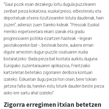
"Gaur pozik esan dezakegu lortu dugula puzzlearen
zenbait pieza kokatzea, euskal preso, erbesteratu eta
deportatuak etxera itzultzearekin lotuta daudenak, hain
zuzen", adierazi zuen Sareko kideak. "Presoak Euskal
Herriko espetxeetara ekarri izanak eta gradu
progresioaren politika ezartzen hasteak –legean
jasotakoarekin bat–, besteak beste, aukera eman
digute amesten dugun puzzle osatuaren irudia
bistaratzeko. Bada pieza bat kostata aurkitu duguna:
Europako zuzentarauaren aplikazioa, Frantziako
kartzeletan betetako zigorraren denbora kontuan
izateko. Eskuetan dugu pieza hori orain, bere tokian
jartzea falta da, harekin estu loturik dauden beste pieza
asko ere sartu ahal izateko".
Zigorra erregimen itxian betetzen