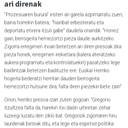
ari direnak
"Prozesuaren burura" iristen ari garela azpimarratu zuen,
baina horrekin batera, "hainbat erbesteratu eta
deportatu etxera itzuli gabe" daudela oraindik. "Horiez
gain, berrogeita hemezortzi pieza daude aurkitzeko.
Zigorra erregimen itxian betetzen ari diren presoak dira
pieza horiek, erregimen irekietara (kalera ateratzeko
aukera programatu eta kontrolatuekin) pasatzeko lege
baldintzak betetzen badituzte ere. Euskal Herriko
hogeita bederatzi herritan dauden berrogeita
hemezortzi hutsune dira, falta diren piezekin bete zain".
Orion, herriko presoa izan zuten gogoan: "Gregorio
itzultzea falta da, harekin itxi dadin urteetan zehar
luzeegi luzatu den ziklo bat. Gregoriok zigorraren hiru
laurdenak beteak ditu, eta lege eta espetxe politika