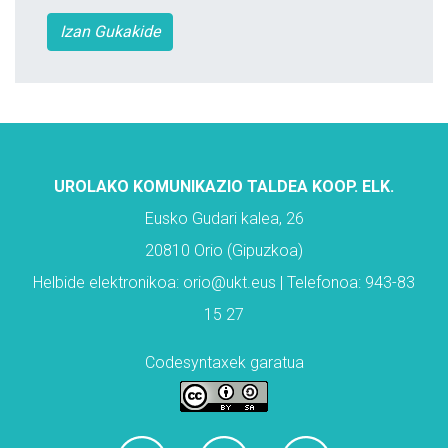
Izan Gukakide
UROLAKO KOMUNIKAZIO TALDEA KOOP. ELK.
Eusko Gudari kalea, 26
20810 Orio (Gipuzkoa)
Helbide elektronikoa: orio@ukt.eus | Telefonoa: 943-83
15 27
Codesyntaxek garatua