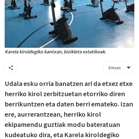
Karela kiroldegiko kantxan, bizikleta estatikoak.
Entzun
Udala esku orria banatzen ari da etxez etxe
herriko kirol zerbitzuetan etorriko diren
berrikuntzen eta daten berri emateko. Izan
ere, aurrerantzean, herriko kirol
ekipamendu guztiak modu bateratuan
kudeatuko dira, eta Karela kiroldegiko