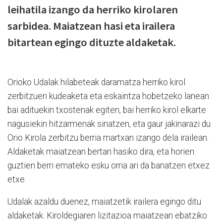
leihatila izango da herriko kirolaren
sarbidea. Maiatzean hasi eta irailera
bitartean egingo dituzte aldaketak.
Orioko Udalak hilabeteak daramatza herriko kirol
zerbitzuen kudeaketa eta eskaintza hobetzeko lanean
bai adituekin txostenak egiten, bai herriko kirol elkarte
nagusiekin hitzarmenak sinatzen, eta gaur jakinarazi du
Orio Kirola zerbitzu berria martxan izango dela irailean.
Aldaketak maiatzean bertan hasiko dira, eta horien
guztien berri emateko esku orria ari da banatzen etxez
etxe.
Udalak azaldu duenez, maiatzetik irailera egingo ditu
aldaketak. Kiroldegiaren lizitazioa maiatzean ebatziko