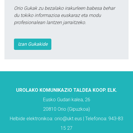
Orio Gukak zu bezalako irakurleen babesa behar
du tokiko informazioa euskaraz eta modu
profesionalean lantzen jarraitzeko.
Izan Gukakide
UROLAKO KOMUNIKAZIO TALDEA KOOP. ELK.
Eusko Gudari kalea, 26
20810 Orio (Gipuzkoa)
Helbide elektronikoa: orio@ukt.eus | Telefonoa: 943-83
15 27