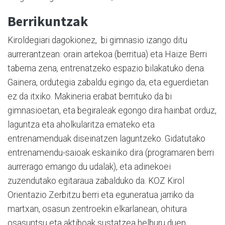
Berrikuntzak
Kiroldegiari dagokionez, bi gimnasio izango ditu
aurrerantzean: orain artekoa (berritua) eta Haize Berri
taberna zena, entrenatzeko espazio bilakatuko dena.
Gainera, ordutegia zabaldu egingo da, eta eguerdietan
ez da itxiko. Makineria erabat berrituko da bi
gimnasioetan, eta begiraleak egongo dira hainbat orduz,
laguntza eta aholkularitza emateko eta
entrenamenduak diseinatzen laguntzeko. Gidatutako
entrenamendu-saioak eskainiko dira (programaren berri
aurrerago emango du udalak), eta adinekoei
zuzendutako egitaraua zabalduko da. KOZ Kirol
Orientazio Zerbitzu berri eta eguneratua jarriko da
martxan, osasun zentroekin elkarlanean, ohitura
osasuntsu eta aktiboak sustatzea helburu duen