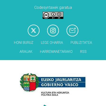
Codesyntaxek garatua
HONI BURUZ
LEGE OHARRA
PUBLIZITATEA
ARAUAK
HARREMANETARAKO
RSS
Babesleak