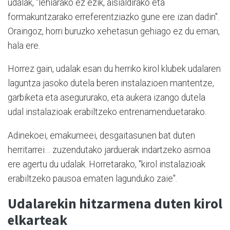
udalak, "lehiarako ez ezik, aisialdirako eta
formakuntzarako erreferentziazko gune ere izan dadin".
Oraingoz, horri buruzko xehetasun gehiago ez du eman,
hala ere.
Horrez gain, udalak esan du herriko kirol klubek udalaren
laguntza jasoko dutela beren instalazioen mantentze,
garbiketa eta asegururako, eta aukera izango dutela
udal instalazioak erabiltzeko entrenamenduetarako.
Adinekoei, emakumeei, desgaitasunen bat duten
herritarrei… zuzendutako jarduerak indartzeko asmoa
ere agertu du udalak. Horretarako, "kirol instalazioak
erabiltzeko pausoa ematen lagunduko zaie".
Udalarekin hitzarmena duten kirol
elkarteak