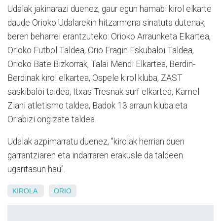
Udalak jakinarazi duenez, gaur egun hamabi kirol elkarte
daude Orioko Udalarekin hitzarmena sinatuta dutenak,
beren beharrei erantzuteko: Orioko Arraunketa Elkartea,
Orioko Futbol Taldea, Orio Eragin Eskubaloi Taldea,
Orioko Bate Bizkorrak, Talai Mendi Elkartea, Berdin-
Berdinak kirol elkartea, Ospele kirol kluba, ZAST
saskibaloi taldea, Itxas Tresnak surf elkartea, Kamel
Ziani atletismo taldea, Badok 13 arraun kluba eta
Oriabizi ongizate taldea.
Udalak azpimarratu duenez, "kirolak herrian duen
garrantziaren eta indarraren erakusle da taldeen
ugaritasun hau".
KIROLA
ORIO