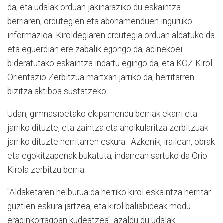
da, eta udalak orduan jakinaraziko du eskaintza
berriaren, ordutegien eta abonamenduen inguruko
informazioa. Kiroldegiaren ordutegia orduan aldatuko da
eta eguerdian ere zabalik egongo da, adinekoei
bideratutako eskaintza indartu egingo da, eta KOZ Kirol
Orientazio Zerbitzua martxan jarriko da, herritarren
bizitza aktiboa sustatzeko.
Udan, gimnasioetako ekipamendu berriak ekarri eta
jarriko dituzte, eta zaintza eta aholkularitza zerbitzuak
jarriko dituzte herritarren eskura. Azkenik, irailean, obrak
eta egokitzapenak bukatuta, indarrean sartuko da Orio
Kirola zerbitzu berria.
"Aldaketaren helburua da herriko kirol eskaintza herritar
guztien eskura jartzea, eta kirol baliabideak modu
eraginkorragoan kudeatzea", azaldu du udalak.