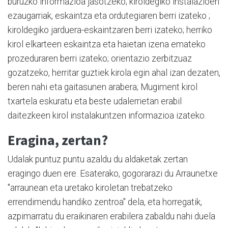
buruzko informazioa jasotzeko; kiroldegiko instalazioen
ezaugarriak, eskaintza eta ordutegiaren berri izateko ;
kiroldegiko jarduera-eskaintzaren berri izateko; herriko
kirol elkarteen eskaintza eta haietan izena emateko
prozeduraren berri izateko; orientazio zerbitzuaz
gozatzeko, herritar guztiek kirola egin ahal izan dezaten,
beren nahi eta gaitasunen arabera; Mugiment kirol
txartela eskuratu eta beste udalerrietan erabil
daitezkeen kirol instalakuntzen informazioa izateko.
Eragina, zertan?
Udalak puntuz puntu azaldu du aldaketak zertan
eragingo duen ere. Esaterako, gogorarazi du Arraunetxe
"arraunean eta uretako kiroletan trebatzeko
errendimendu handiko zentroa" dela, eta horregatik,
azpimarratu du eraikinaren erabilera zabaldu nahi duela