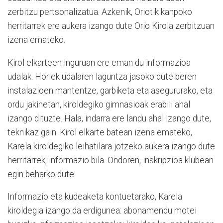
zerbitzu pertsonalizatua. Azkenik, Oriotik kanpoko
herritarrek ere aukera izango dute Orio Kirola zerbitzuan
izena emateko.
Kirol elkarteen inguruan ere eman du informazioa
udalak. Horiek udalaren laguntza jasoko dute beren
instalazioen mantentze, garbiketa eta asegururako, eta
ordu jakinetan, kiroldegiko gimnasioak erabili ahal
izango dituzte. Hala, indarra ere landu ahal izango dute,
teknikaz gain. Kirol elkarte batean izena emateko,
Karela kiroldegiko leihatilara jotzeko aukera izango dute
herritarrek, informazio bila. Ondoren, inskripzioa klubean
egin beharko dute.
Informazio eta kudeaketa kontuetarako, Karela
kiroldegia izango da erdigunea: abonamendu motei