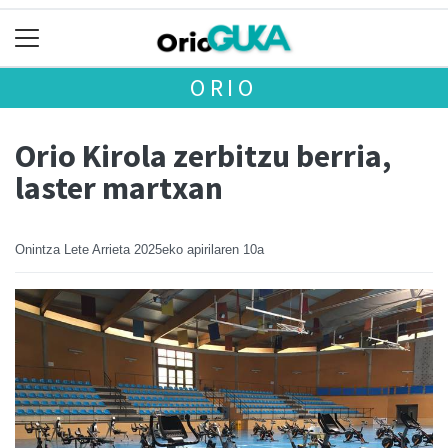
ORIO
Orio Kirola zerbitzu berria,
laster martxan
Onintza Lete Arrieta
2025eko apirilaren 10a