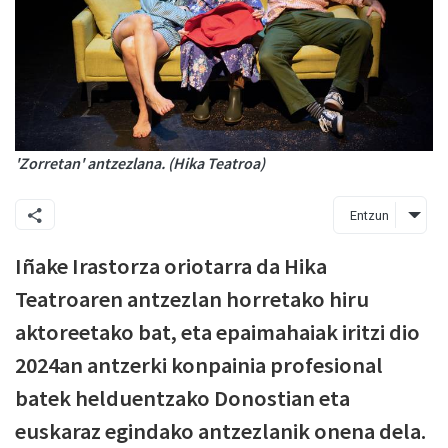
'Zorretan' antzezlana. (Hika Teatroa)
Entzun
Iñake Irastorza oriotarra da Hika
Teatroaren antzezlan horretako hiru
aktoreetako bat, eta epaimahaiak iritzi dio
2024an antzerki konpainia profesional
batek helduentzako Donostian eta
euskaraz egindako antzezlanik onena dela.