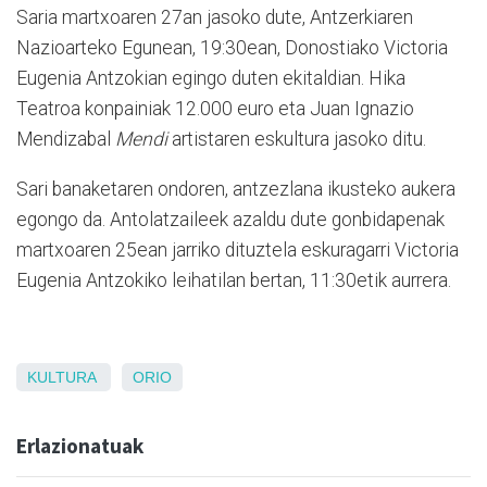
Saria martxoaren 27an jasoko dute, Antzerkiaren
Nazioarteko Egunean, 19:30ean, Donostiako Victoria
Eugenia Antzokian egingo duten ekitaldian. Hika
Teatroa konpainiak 12.000 euro eta Juan Ignazio
Mendizabal
Mendi
artistaren eskultura jasoko ditu.
Sari banaketaren ondoren, antzezlana ikusteko aukera
egongo da. Antolatzaileek azaldu dute gonbidapenak
martxoaren 25ean jarriko dituztela eskuragarri Victoria
Eugenia Antzokiko leihatilan bertan, 11:30etik aurrera.
KULTURA
ORIO
Erlazionatuak