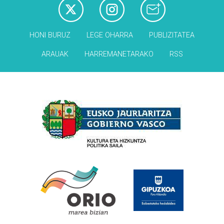
HONI BURUZ
LEGE OHARRA
PUBLIZITATEA
ARAUAK
HARREMANETARAKO
RSS
Babesleak