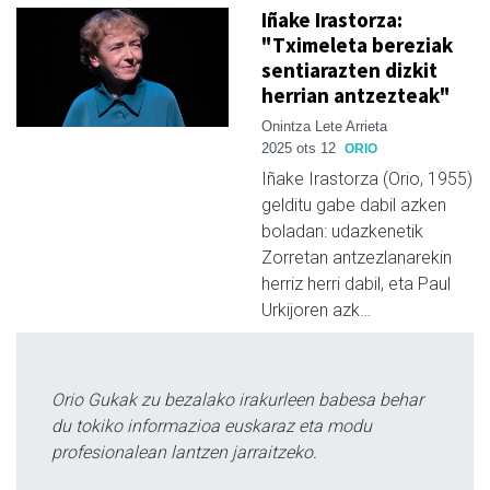
Iñake Irastorza:
"Tximeleta bereziak
sentiarazten dizkit
herrian antzezteak"
Onintza Lete Arrieta
2025 ots 12
ORIO
Iñake Irastorza (Orio, 1955)
gelditu gabe dabil azken
boladan: udazkenetik
Zorretan antzezlanarekin
herriz herri dabil, eta Paul
Urkijoren azk…
Orio Gukak zu bezalako irakurleen babesa behar
du tokiko informazioa euskaraz eta modu
profesionalean lantzen jarraitzeko.