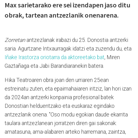
Max sarietarako ere sei izendapen jaso ditu
obrak, tartean antzezlanik onenarena.
Zorretan
antzezlanak irabazi du 25. Donostia antzerki
saria. Agurtzane Intxaurragak idatzi eta zuzendu du, eta
Iñake Irastorza oriotarra da aktoreetako bat
, Miren
Gaztañaga eta Jabi Barandiaranekin batera.
Hika Teatroaren obra joan den urriaren 25ean
estreinatu zuten, eta epaimahaiaren iritziz, lan hori izan
da 2024an antzerki konpainia profesional batek
Donostian helduentzako eta euskaraz egindako
antzezlanik onena. "Oso modu egokian daude ekarrita
taulara antzezlanean jorratzen diren gai sakonak:
amatasuna, ama-alabaren arteko harremana, zaintza,