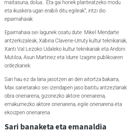
maitasuna, dolua... Eta gai horiek planteatzeko modu
eta ikuskera ugari erabili ditu egileak", iritzi dio
epaimahaiak.
Epaimahaia sei lagunek osatu dute: Mikel Mendarte
antzerkizaleak, Xabina Claverie-Urruty kultur teknikariak,
Xanti Val Lezoko Udaleko kultur teknikariak eta Andoni
Mutiloa, Asun Martinez eta Idurre Izagirre publikoaren
ordezkariek.
Sari hau ez da lana jasotzen ari den aitortza bakarra,
Max sarietarako sei izendapen jaso baititu antzezlanak:
obra onenarena, gizonezko aktore onenarena,
emakumezko aktore onenarena, egile onenarena eta
ekoizpen onenarena.
Sari banaketa eta emanaldia