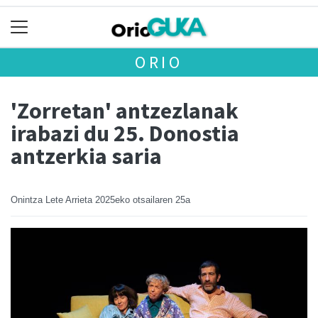
ORIO
'Zorretan' antzezlanak
irabazi du 25. Donostia
antzerkia saria
Onintza Lete Arrieta
2025eko otsailaren 25a