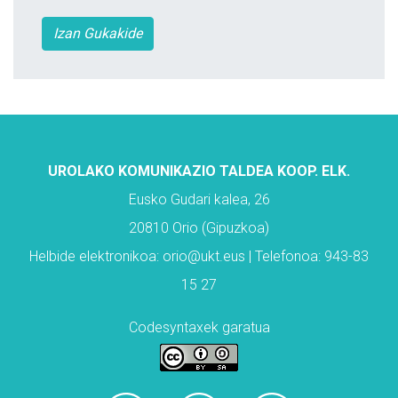
Izan Gukakide
UROLAKO KOMUNIKAZIO TALDEA KOOP. ELK.
Eusko Gudari kalea, 26
20810 Orio (Gipuzkoa)
Helbide elektronikoa: orio@ukt.eus | Telefonoa: 943-83
15 27
Codesyntaxek garatua