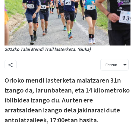
2023ko Talai Mendi Trail lasterketa. (Guka)
Entzun
Orioko mendi lasterketa maiatzaren 31n
izango da, larunbatean, eta 14 kilometroko
ibilbidea izango du. Aurten ere
arratsaldean izango dela jakinarazi dute
antolatzaileek, 17:00etan hasita.