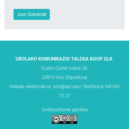
Izan Gukakide
UROLAKO KOMUNIKAZIO TALDEA KOOP. ELK.
Eusko Gudari kalea, 26
20810 Orio (Gipuzkoa)
Helbide elektronikoa: orio@ukt.eus | Telefonoa: 943-83
15 27
Codesyntaxek garatua