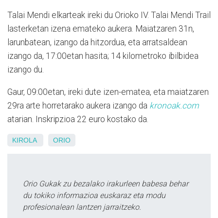
Talai Mendi elkarteak ireki du Orioko IV. Talai Mendi Trail
lasterketan izena emateko aukera. Maiatzaren 31n,
larunbatean, izango da hitzordua, eta arratsaldean
izango da, 17:00etan hasita; 14 kilometroko ibilbidea
izango du.
Gaur, 09:00etan, ireki dute izen-ematea, eta maiatzaren
29ra arte horretarako aukera izango da
kronoak.com
atarian. Inskripzioa 22 euro kostako da.
KIROLA
ORIO
Orio Gukak zu bezalako irakurleen babesa behar
du tokiko informazioa euskaraz eta modu
profesionalean lantzen jarraitzeko.