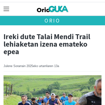
ORIO
Ireki dute Talai Mendi Trail
lehiaketan izena emateko
epea
Julene Sorarrain
2025eko urtarrilaren 13a