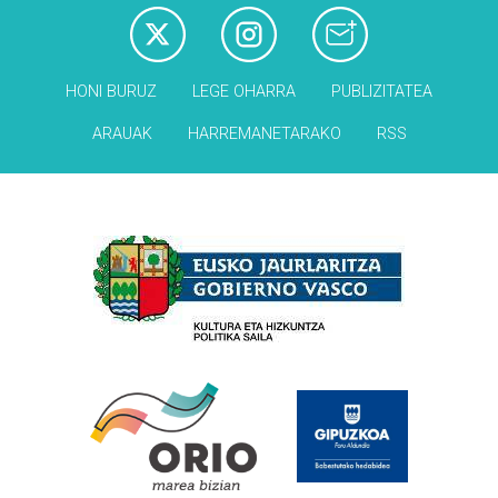
HONI BURUZ
LEGE OHARRA
PUBLIZITATEA
ARAUAK
HARREMANETARAKO
RSS
Babesleak