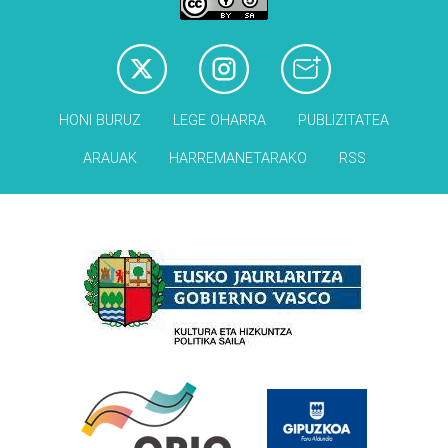
HONI BURUZ
LEGE OHARRA
PUBLIZITATEA
ARAUAK
HARREMANETARAKO
RSS
Babesleak