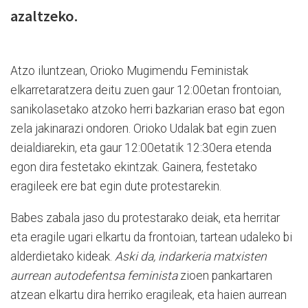
azaltzeko.
Atzo iluntzean, Orioko Mugimendu Feministak
elkarretaratzera deitu zuen gaur 12:00etan frontoian,
sanikolasetako atzoko herri bazkarian eraso bat egon
zela jakinarazi ondoren. Orioko Udalak bat egin zuen
deialdiarekin, eta gaur 12:00etatik 12:30era etenda
egon dira festetako ekintzak. Gainera, festetako
eragileek ere bat egin dute protestarekin.
Babes zabala jaso du protestarako deiak, eta herritar
eta eragile ugari elkartu da frontoian, tartean udaleko bi
alderdietako kideak.
Aski da, indarkeria matxisten
aurrean autodefentsa feminista
zioen pankartaren
atzean elkartu dira herriko eragileak, eta haien aurrean