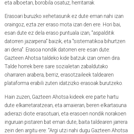
eta alboetan, borobila osatuz, herritarrak.
Erasoari buruzko xehetasunik ez dute eman nahi izan
oraingoz, ezta zer eraso mota izan den ere. Hori bai,
esan dute ez dela eraso puntuala izan, "aspalditik
datorren jazarpena" baizik, eta "sistematikoa bihurtzen
ari dena". Erasoa nondik datorren ere esan dute:
Gazteen Ahotsa taldeko kide batzuk izan omen dira.
Talde horrek bere sare sozialetan zabaldutako
oharraren arabera, berriz, erasotzaileek taldearen
plataforma erabili zuten idatzizko erasoak burutzeko.
Hain zuzen, Gazteen Ahotsa kideek ere parte hartu
dute elkarretaratzean, eta amaieran, beren elkartasuna
adierazi diote erasotuari, eta erasoen nondik norakoen
inguruan pistaren bat eman dute, baita taldearen jarrera
zein den argitu ere: "Argi utzi nahi dugu Gazteen Ahotsa