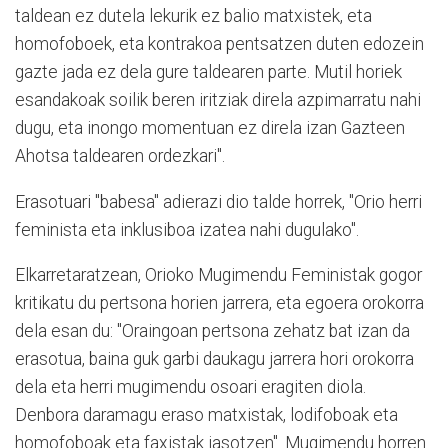
taldean ez dutela lekurik ez balio matxistek, eta
homofoboek, eta kontrakoa pentsatzen duten edozein
gazte jada ez dela gure taldearen parte. Mutil horiek
esandakoak soilik beren iritziak direla azpimarratu nahi
dugu, eta inongo momentuan ez direla izan Gazteen
Ahotsa taldearen ordezkari".
Erasotuari "babesa" adierazi dio talde horrek, "Orio herri
feminista eta inklusiboa izatea nahi dugulako".
Elkarretaratzean, Orioko Mugimendu Feministak gogor
kritikatu du pertsona horien jarrera, eta egoera orokorra
dela esan du: "Oraingoan pertsona zehatz bat izan da
erasotua, baina guk garbi daukagu jarrera hori orokorra
dela eta herri mugimendu osoari eragiten diola.
Denbora daramagu eraso matxistak, lodifoboak eta
homofoboak eta faxistak jasotzen". Mugimendu horren