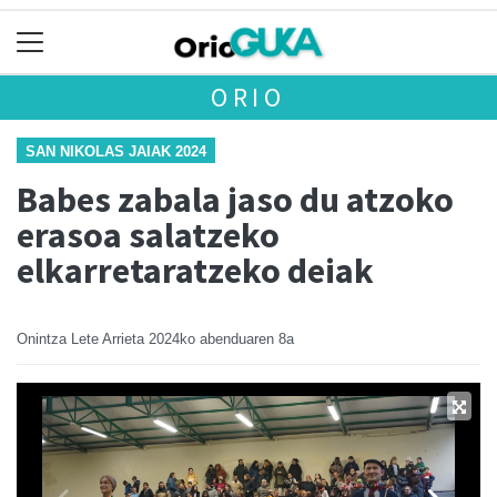
ORIO
SAN NIKOLAS JAIAK 2024
Babes zabala jaso du atzoko
erasoa salatzeko
elkarretaratzeko deiak
Onintza Lete Arrieta
2024ko abenduaren 8a