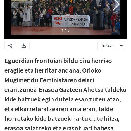
Entzun
Eguerdian frontoian bildu dira herriko
eragile eta herritar andana, Orioko
Mugimendu Feministaren deiari
erantzunez. Erasoa Gazteen Ahotsa taldeko
kide batzuek egin dutela esan zuten atzo,
eta elkarretaratzearen amaieran, talde
horretako kide batzuek hartu dute hitza,
erasoa salatzeko eta erasotuari babesa