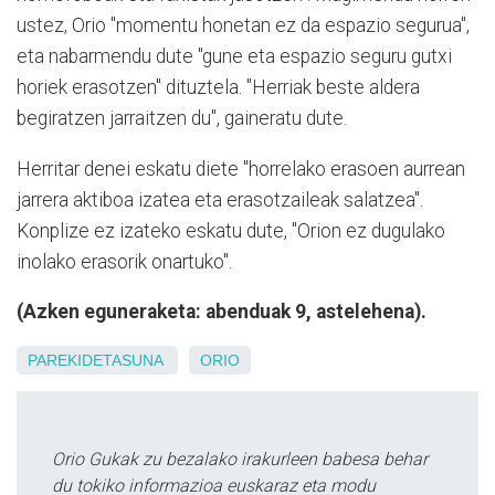
ustez, Orio "momentu honetan ez da espazio segurua",
eta nabarmendu dute "gune eta espazio seguru gutxi
horiek erasotzen" dituztela. "Herriak beste aldera
begiratzen jarraitzen du", gaineratu dute.
Herritar denei eskatu diete "horrelako erasoen aurrean
jarrera aktiboa izatea eta erasotzaileak salatzea".
Konplize ez izateko eskatu dute, "Orion ez dugulako
inolako erasorik onartuko".
(Azken eguneraketa: abenduak 9, astelehena).
PAREKIDETASUNA
ORIO
Orio Gukak zu bezalako irakurleen babesa behar
du tokiko informazioa euskaraz eta modu