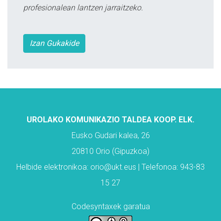
profesionalean lantzen jarraitzeko.
Izan Gukakide
UROLAKO KOMUNIKAZIO TALDEA KOOP. ELK.
Eusko Gudari kalea, 26
20810 Orio (Gipuzkoa)
Helbide elektronikoa: orio@ukt.eus | Telefonoa: 943-83
15 27
Codesyntaxek garatua