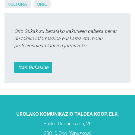
KULTURA
ORIO
Orio Gukak zu bezalako irakurleen babesa behar
du tokiko informazioa euskaraz eta modu
profesionalean lantzen jarraitzeko.
Izan Gukakide
UROLAKO KOMUNIKAZIO TALDEA KOOP. ELK.
Eusko Gudari kalea, 26
20810 Orio (Gipuzkoa)