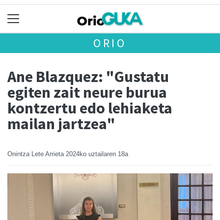
ORIO
Ane Blazquez: "Gustatu
egiten zait neure burua
kontzertu edo lehiaketa
mailan jartzea"
Onintza Lete Arrieta
2024ko uztailaren 18a