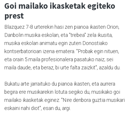
Goi mailako ikasketak egiteko
prest
Blazquez 7-8 urterekin hasi zen pianoa ikasten Orion,
Danbolin musika eskolan, eta "trebea" zela ikusita,
musika eskolan animatu egin zuten Donostiako
kontserbatorioan izena ematera. "Probak egin nituen,
eta orain 5.maila profesionalera pasatuko naiz; sei
maila daude, eta beraz, bi urte falta zaizkit", azaldu du.
Bukatu arte jarraituko du pianoa ikasten, eta aurrera
begira ere musikarekin lotuta segiko du, musikako goi
mailako ikasketak eginez: "Nire denbora guztia musikari
eskaini nahi diot", esan du, argi.