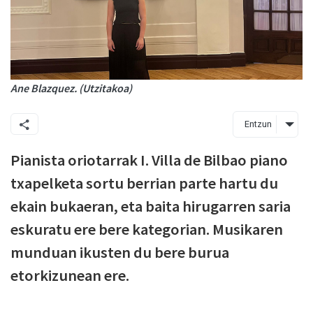
Ane Blazquez. (Utzitakoa)
Entzun
Pianista oriotarrak I. Villa de Bilbao piano
txapelketa sortu berrian parte hartu du
ekain bukaeran, eta baita hirugarren saria
eskuratu ere bere kategorian. Musikaren
munduan ikusten du bere burua
etorkizunean ere.