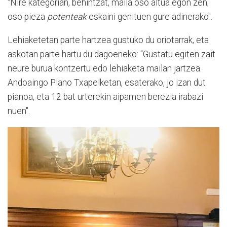
"Nire kategorian, behintzat, maila oso altua egon zen;
oso pieza
potenteak
eskaini genituen gure adinerako".
Lehiaketetan parte hartzea gustuko du oriotarrak, eta
askotan parte hartu du dagoeneko: "Gustatu egiten zait
neure burua kontzertu edo lehiaketa mailan jartzea.
Andoaingo Piano Txapelketan, esaterako, jo izan dut
pianoa, eta 12 bat urterekin aipamen berezia irabazi
nuen".