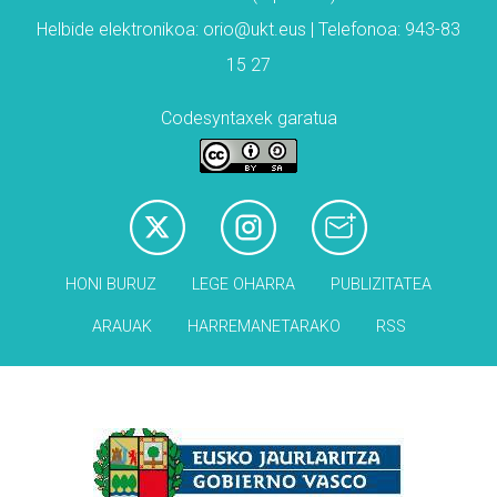
Helbide elektronikoa: orio@ukt.eus | Telefonoa: 943-83
15 27
Codesyntaxek garatua
HONI BURUZ
LEGE OHARRA
PUBLIZITATEA
ARAUAK
HARREMANETARAKO
RSS
Babesleak