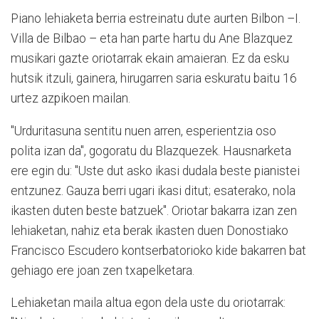
Piano lehiaketa berria estreinatu dute aurten Bilbon –I.
Villa de Bilbao – eta han parte hartu du Ane Blazquez
musikari gazte oriotarrak ekain amaieran. Ez da esku
hutsik itzuli, gainera, hirugarren saria eskuratu baitu 16
urtez azpikoen mailan.
"Urduritasuna sentitu nuen arren, esperientzia oso
polita izan da", gogoratu du Blazquezek. Hausnarketa
ere egin du: "Uste dut asko ikasi dudala beste pianistei
entzunez. Gauza berri ugari ikasi ditut; esaterako, nola
ikasten duten beste batzuek". Oriotar bakarra izan zen
lehiaketan, nahiz eta berak ikasten duen Donostiako
Francisco Escudero kontserbatorioko kide bakarren bat
gehiago ere joan zen txapelketara.
Lehiaketan maila altua egon dela uste du oriotarrak: