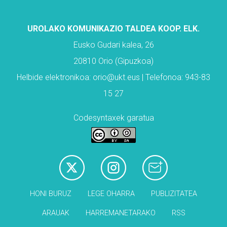
UROLAKO KOMUNIKAZIO TALDEA KOOP. ELK.
Eusko Gudari kalea, 26
20810 Orio (Gipuzkoa)
Helbide elektronikoa: orio@ukt.eus | Telefonoa: 943-83
15 27
Codesyntaxek garatua
HONI BURUZ
LEGE OHARRA
PUBLIZITATEA
ARAUAK
HARREMANETARAKO
RSS