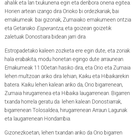
ahalik eta lan txukunena egin eta denbora onena egitea.
Horien artean izango dira Orioko bi ordezkariak, bai
emakumeak bai gizonak, Zumaiako emakumeen ontzia
eta Getariako
Esperantza
, eta goizean goizetik
zaletuak Donostiara bidean jarri dira.
Estropadetako kaleen zozketa ere egin dute, eta zoriak
hala erabakita, modu honetan egingo dute arraunean.
Emakumeak 11:00etan hasiko dira, eta Orio eta Zumaia
lehen multzoan ariko dira lehian, Kaiku eta Hibaikarekin
batera. Kaiku lehen kalean ariko da, Orio bigarrenean,
Zumaia hirugarrenea eta Hibaika laugarrenean. Bigarren
txanda horrela geratu da: lehen kalean Donostiarrak,
bigarrenean Tolosaldea, hirugarrenean Arraun Lagunak
eta laugarrenean Hondarribia.
Gizonezkoetan, lehen txandan ariko da Orio bigarren