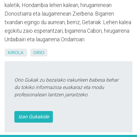
kaletik; Hondarribia lehen kalean, hirugarrenean
Donostiarra eta laugarrenean Zierbena. Bigarren
txandan egingo du aurrean, berriz, Getariak. Lehen kalea
egokitu zaio esperantzari, bigarrena Cabori, hirugarrena
Urdaibairi eta laugarrena Ondarroari.
KIROLA
ORIO
Orio Gukak zu bezalako irakurleen babesa behar
du tokiko informazioa euskaraz eta modu
profesionalean lantzen jarraitzeko.
Izan Gukakide