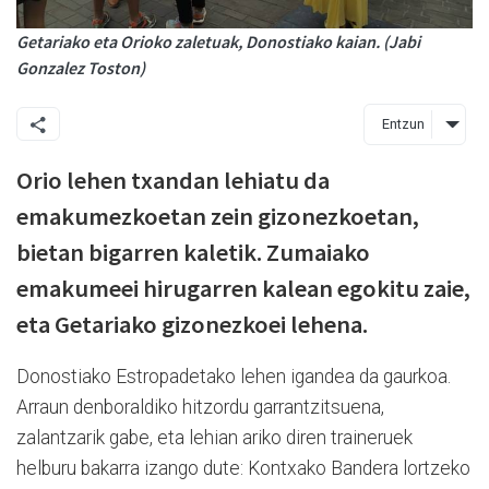
Getariako eta Orioko zaletuak, Donostiako kaian. (Jabi
Gonzalez Toston)
Entzun
Orio lehen txandan lehiatu da
emakumezkoetan zein gizonezkoetan,
bietan bigarren kaletik. Zumaiako
emakumeei hirugarren kalean egokitu zaie,
eta Getariako gizonezkoei lehena.
Donostiako Estropadetako lehen igandea da gaurkoa.
Arraun denboraldiko hitzordu garrantzitsuena,
zalantzarik gabe, eta lehian ariko diren traineruek
helburu bakarra izango dute: Kontxako Bandera lortzeko