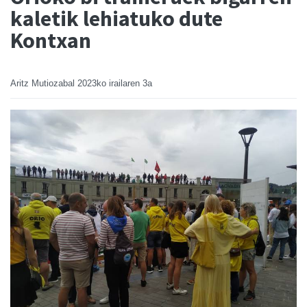
kaletik lehiatuko dute
Kontxan
Aritz Mutiozabal
2023ko irailaren 3a