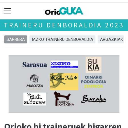
TRAINERU DENBORALDIA 2023
SARRERA
IAZKO TRAINERU DENBORALDIA
ARGAZKIAK
Orioko bi traineruek bigarren