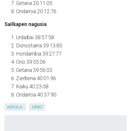
Getaria 20:11.05
Ondarroa 20:12.76
Sailkapen nagusia
Urdaibai 38:57.58
Donostiarra 39:13.83
Hondarribia 39:27.77
Orio 39:55.06
Getaria 39:56.03
Zierbena 40:01.96
Kaiku 40:23.08
Ondarroa 40:37.90
KIROLA
ORIO