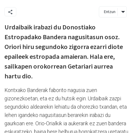
Entzun
Urdaibaik irabazi du Donostiako
Estropadako Bandera nagusitasun osoz.
Oriori hiru segundoko zigorra ezarri diote
epaileek estropada amaieran. Hala ere,
sailkapen orokorrean Getariari aurrea
hartu dio.
Kontxako Banderak faborito nagusia zuen
gizonezkoetan, eta ez du hutsik egin. Urdaibaik zazpi
segundoko aldearekin lehiatu da ohorezko txandan, eta
lehen igandeko nagusitasun berarekin irabazi du
gaurkoan ere. Orio-Orialkik ia aukerarik ez zuen bandera
eskuratzeko, baina bere helburua borrokatzera uretaratu