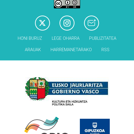
HONI BURUZ
LEGE OHARRA
PUBLIZITATEA
ARAUAK
HARREMANETARAKO
RSS
Babesleak