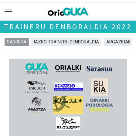
TRAINERU DENBORALDIA 2022
SARRERA
IAZKO TRAINERU DENBORALDIA
ARGAZKIAK