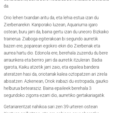
da.
Orio lehen txandan aritu da, eta lehia estua izan du
Zierbenarekin. Kanporako luzean, Aquariuma igaro
ostean, buru jarri da, baina gertu izan du uneoro Bizkaiko
trainerua. Ziaboga egiterakoan bi segundo aurretik
bazen ere, poparean egokiro ekin dio Zierbenak eta
aurrea hartu dio. Edonola ere, berehala zuzendu du bere
arraunkera eta berriro jarri da aurretik itzuleran. Badia
igarota, Kaiku atzetik jarri zaio, eta epailea bandera
ateratzen hasi da, oriotarrak kalea oztopatzen ari zirela
abisatzen. Azkenean, Oriok irabazi du estropada, gaurko
helburua betearaziz. Baina epaileek berehala 3
segundoko zigorra ezarri dio, aurretiko gertakariagatik.
Getariarentzat nahikoa sari zen 39 urteren ostean