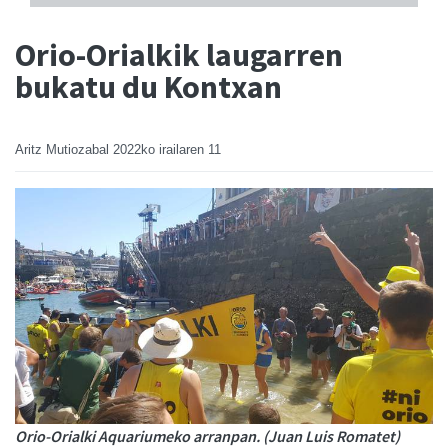
Orio-Orialkik laugarren
bukatu du Kontxan
Aritz Mutiozabal
2022ko irailaren 11
Orio-Orialki Aquariumeko arranpan. (Juan Luis Romatet)