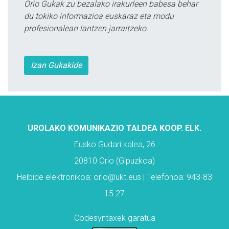
Orio Gukak zu bezalako irakurleen babesa behar
du tokiko informazioa euskaraz eta modu
profesionalean lantzen jarraitzeko.
Izan Gukakide
UROLAKO KOMUNIKAZIO TALDEA KOOP. ELK.
Eusko Gudari kalea, 26
20810 Orio (Gipuzkoa)
Helbide elektronikoa: orio@ukt.eus | Telefonoa: 943-83
15 27
Codesyntaxek garatua