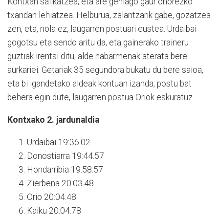
Kontxan sailkatzea, eta are gehiago gaur ohorezko
txandan lehiatzea. Helburua, zalantzarik gabe, gozatzea
zen, eta, nola ez, laugarren postuari eustea. Urdaibai
gogotsu eta sendo aritu da, eta gainerako traineru
guztiak irentsi ditu, alde nabarmenak aterata bere
aurkariei. Getariak 35 segundora bukatu du bere saioa,
eta bi igandetako aldeak kontuan izanda, postu bat
behera egin dute, laugarren postua Oriok eskuratuz.
Kontxako 2. jardunaldia
Urdaibai 19:36.02
Donostiarra 19:44.57
Hondarribia 19:58.57
Zierbena 20:03.48
Orio 20:04.48
Kaiku 20:04.78