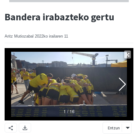
Bandera irabazteko gertu
Aritz Mutiozabal
2022ko irailaren 11
Entzun