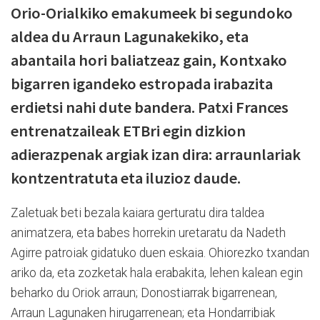
Orio-Orialkiko emakumeek bi segundoko
aldea du Arraun Lagunakekiko, eta
abantaila hori baliatzeaz gain, Kontxako
bigarren igandeko estropada irabazita
erdietsi nahi dute bandera. Patxi Frances
entrenatzaileak ETBri egin dizkion
adierazpenak argiak izan dira: arraunlariak
kontzentratuta eta iluzioz daude.
Zaletuak beti bezala kaiara gerturatu dira taldea
animatzera, eta babes horrekin uretaratu da Nadeth
Agirre patroiak gidatuko duen eskaia. Ohiorezko txandan
ariko da, eta zozketak hala erabakita, lehen kalean egin
beharko du Oriok arraun; Donostiarrak bigarrenean,
Arraun Lagunaken hirugarrenean; eta Hondarribiak