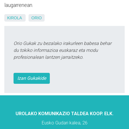
laugarrenean.
KIROLA
ORIO
Orio Gukak zu bezalako irakurleen babesa behar
du tokiko informazioa euskaraz eta modu
profesionalean lantzen jarraitzeko.
Izan Gukakide
UROLAKO KOMUNIKAZIO TALDEA KOOP. ELK.
Eusko Gudari kalea, 26