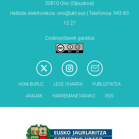
20810 Orio (Gipuzkoa)
Helbide elektronikoa: orio@ukt.eus | Telefonoa: 943-83
15 27
Codesyntaxek garatua
HONI BURUZ
LEGE OHARRA
PUBLIZITATEA
ARAUAK
HARREMANETARAKO
RSS
Babesleak