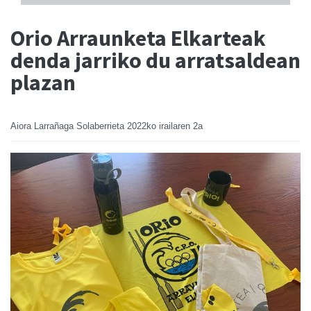
Orio Arraunketa Elkarteak
denda jarriko du arratsaldean
plazan
Aiora Larrañaga Solaberrieta
2022ko irailaren 2a