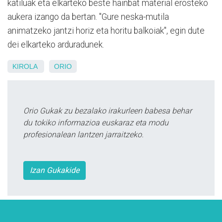
katiluak eta elkarteko beste hainbat material erosteko
aukera izango da bertan. "Gure neska-mutila
animatzeko jantzi horiz eta horitu balkoiak", egin dute
dei elkarteko arduradunek.
KIROLA
ORIO
Orio Gukak zu bezalako irakurleen babesa behar
du tokiko informazioa euskaraz eta modu
profesionalean lantzen jarraitzeko.
Izan Gukakide