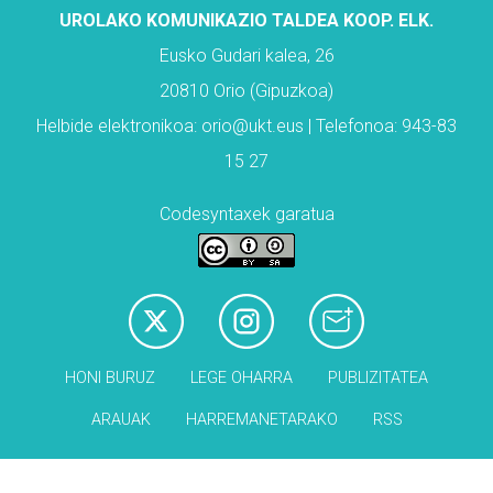
UROLAKO KOMUNIKAZIO TALDEA KOOP. ELK.
Eusko Gudari kalea, 26
20810 Orio (Gipuzkoa)
Helbide elektronikoa: orio@ukt.eus | Telefonoa: 943-83
15 27
Codesyntaxek garatua
HONI BURUZ
LEGE OHARRA
PUBLIZITATEA
ARAUAK
HARREMANETARAKO
RSS
Babesleak