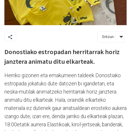
Entzun
Donostiako estropadan herritarrak horiz
janztera animatu ditu elkarteak.
Herriko gizonen eta emakumeen taldeek Donostiako
estropada jokatuko dute datozen bi igandetan, eta
neska-mutilak animatzeko herritarrak horiz janztera
animatu ditu elkarteak. Hala, oraindik elkarteko
materiala ez dutenek gaur arratsaldean erosteko aukera
izango dute; izan ere, denda jarriko du elkarteak plazan,
18:00etatik aurrera Elastikoak, kirol-jertseak, banderak,