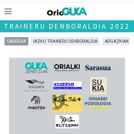
TRAINERU DENBORALDIA 2022
SARRERA
IAZKO TRAINERU DENBORALDIA
ARGAZKIAK