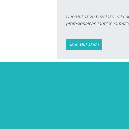
Orio Gukak zu bezalako irakur
profesionalean lantzen jarraitz
Izan Gukakide