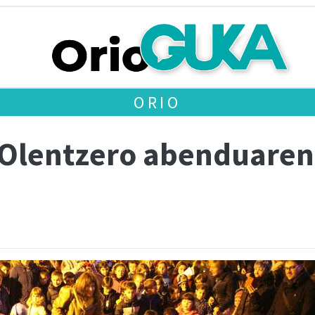
ORIO
 Olentzero abenduaren