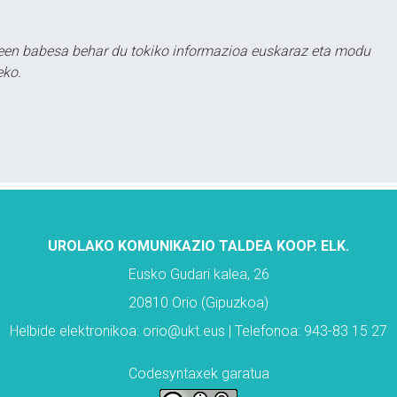
leen babesa behar du tokiko informazioa euskaraz eta modu
eko.
UROLAKO KOMUNIKAZIO TALDEA KOOP. ELK.
Eusko Gudari kalea, 26
20810 Orio (Gipuzkoa)
Helbide elektronikoa: orio@ukt.eus | Telefonoa: 943-83 15 27
Codesyntaxek garatua