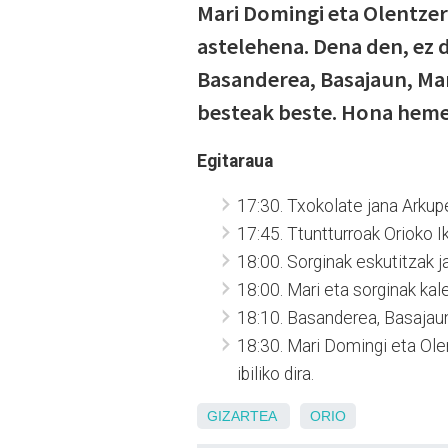
Mari Domingi eta Olentzer
astelehena. Dena den, ez d
Basanderea, Basajaun, Mari
besteak beste. Hona heme
Egitaraua
17:30. Txokolate jana Arkup
17:45. Ttuntturroak Orioko Ik
18:00. Sorginak eskutitzak j
18:00. Mari eta sorginak kalez 
18:10. Basanderea, Basajaun e
18:30. Mari Domingi eta Olen
ibiliko dira.
GIZARTEA
ORIO