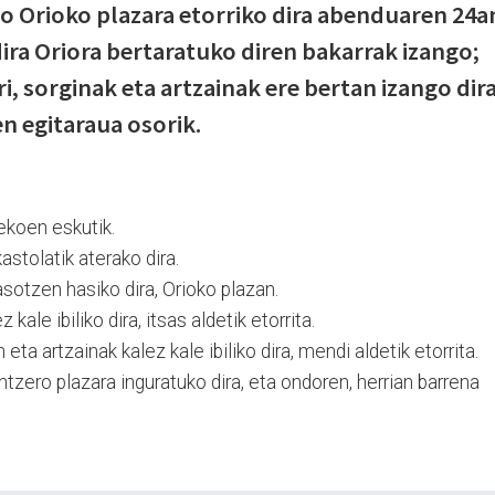
o Orioko plazara etorriko dira abenduaren 24a
ira Oriora bertaratuko diren bakarrak izango;
, sorginak eta artzainak ere bertan izango dira
n egitaraua osorik.
ekoen eskutik.
astolatik aterako dira.
asotzen hasiko dira, Orioko plazan.
kale ibiliko dira, itsas aldetik etorrita.
ta artzainak kalez kale ibiliko dira, mendi aldetik etorrita.
tzero plazara inguratuko dira, eta ondoren, herrian barrena