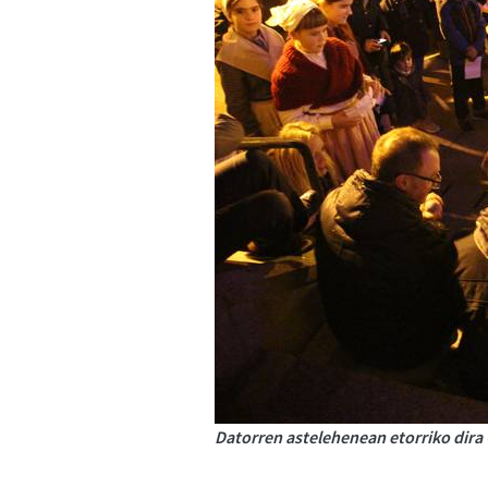
Datorren astelehenean etorriko dira