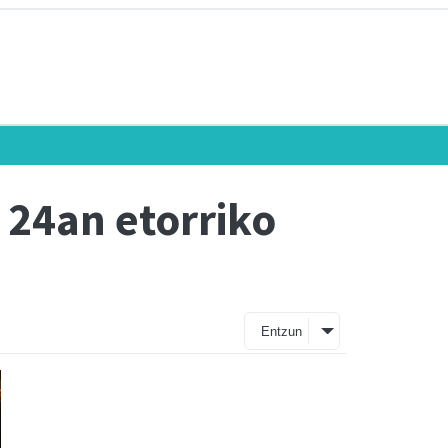
 24an etorriko
Entzun