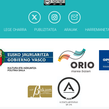
LEGE OHARRA
PUBLIZITATEA
ARAUAK
HARREMANET
Babesleak