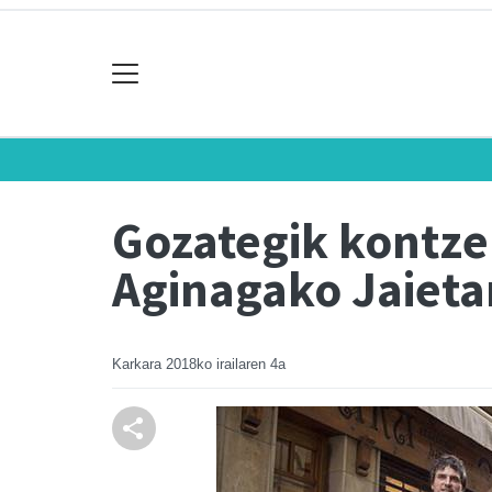
Gozategik kontze
Aginagako Jaieta
Karkara
2018ko irailaren 4a