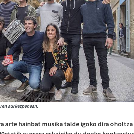
iaren aurkezpenean.
ra arte hainbat musika talde igoko dira oholtza
:00etatik aurrera eskainiko du doako kontzertua