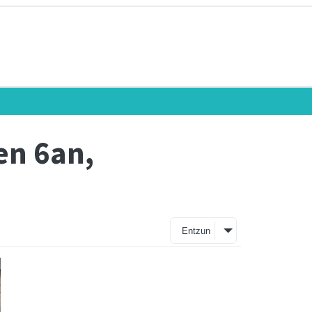
en 6an,
Entzun