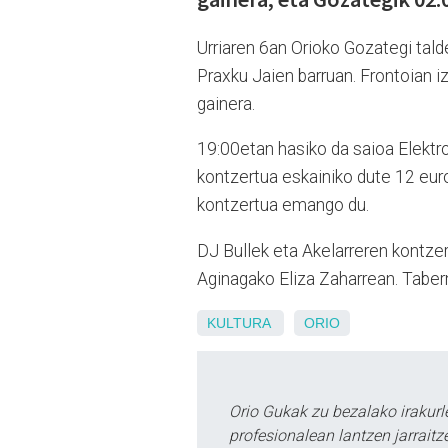
Urriaren 6an Orioko Gozategi tal
Praxku Jaien barruan. Frontoian i
gainera.
19:00etan hasiko da saioa Elektr
kontzertua eskainiko dute 12 euro
kontzertua emango du.
DJ Bullek eta Akelarreren kontzert
Aginagako Eliza Zaharrean. Tabern
KULTURA
ORIO
Orio Gukak zu bezalako irakur
profesionalean lantzen jarraitz