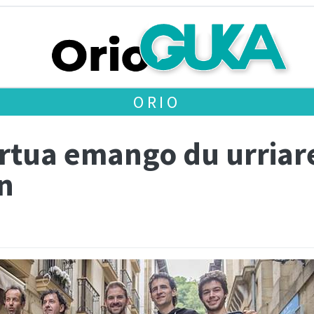
ORIO
rtua emango du urriar
n