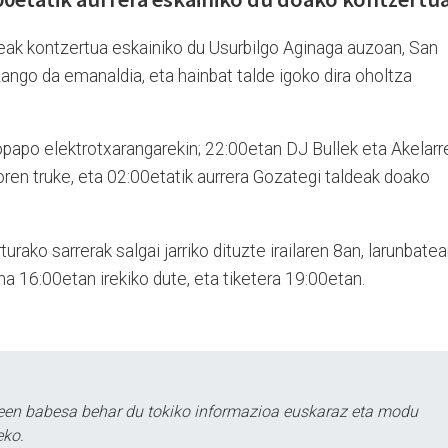
deak kontzertua eskainiko du Usurbilgo Aginaga auzoan, San
zango da emanaldia, eta hainbat talde igoko dira oholtza
opapo elektrotxarangarekin; 22:00etan DJ Bullek eta Akelarr
ren truke, eta 02:00etatik aurrera Gozategi taldeak doako
urako sarrerak salgai jarriko dituzte irailaren 8an, larunbatea
a 16:00etan irekiko dute, eta tiketera 19:00etan.
leen babesa behar du tokiko informazioa euskaraz eta modu
eko.