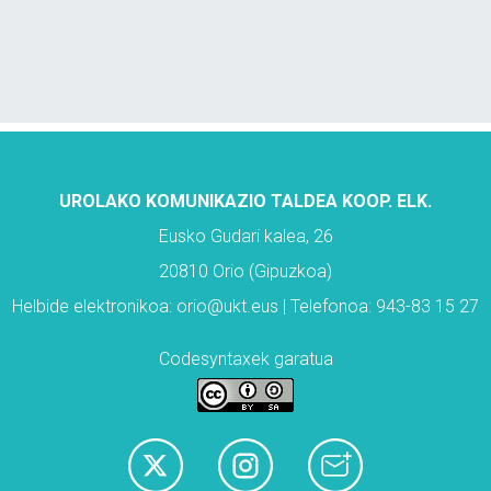
UROLAKO KOMUNIKAZIO TALDEA KOOP. ELK.
Eusko Gudari kalea, 26
20810 Orio (Gipuzkoa)
Helbide elektronikoa: orio@ukt.eus | Telefonoa: 943-83 15 27
Codesyntaxek garatua