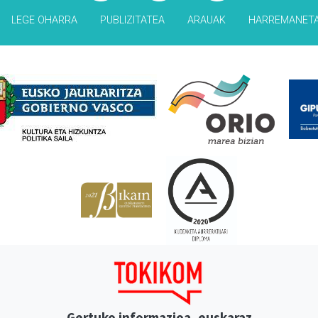
LEGE OHARRA
PUBLIZITATEA
ARAUAK
HARREMANET
Babesleak
Gertuko informazioa, euskaraz