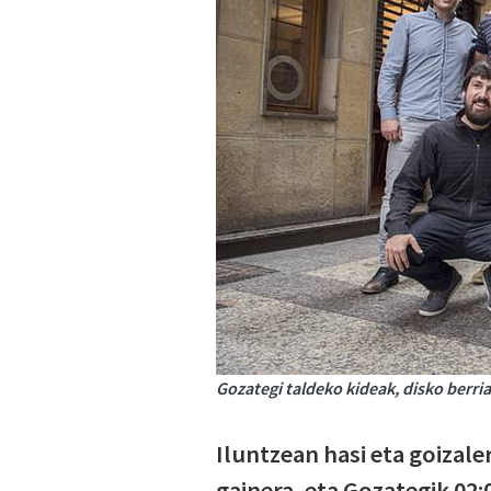
Gozategi taldeko kideak, disko berr
Iluntzean hasi eta goizale
gainera, eta Gozategik 02