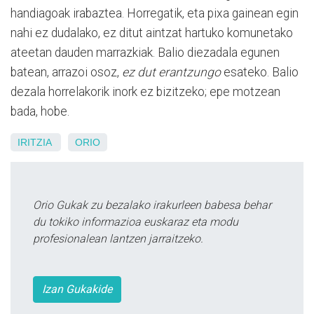
handiagoak irabaztea. Horregatik, eta pixa gainean egin
nahi ez dudalako, ez ditut aintzat hartuko komunetako
ateetan dauden marrazkiak. Balio diezadala egunen
batean, arrazoi osoz,
ez dut erantzungo
esateko. Balio
dezala horrelakorik inork ez bizitzeko; epe motzean
bada, hobe.
IRITZIA
ORIO
Orio Gukak zu bezalako irakurleen babesa behar
du tokiko informazioa euskaraz eta modu
profesionalean lantzen jarraitzeko.
Izan Gukakide