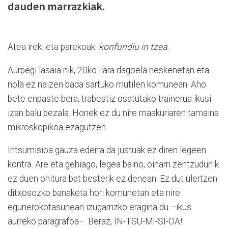
dauden marrazkiak.
Atea ireki eta parekoak:
konfundiu in tzea.
Aurpegi lasaia nik, 20ko ilara dagoela neskenetan eta
nola ez naizen bada sartuko mutilen komunean. Aho
bete enpaste bera, trabestiz osatutako trainerua ikusi
izan balu bezala. Honek ez du nire maskuriaren tamaina
mikroskopikoa ezagutzen.
Intsumisioa gauza ederra da justuak ez diren legeen
kontra. Are eta gehiago, legea baino, oinarri zentzudunik
ez duen ohitura bat besterik ez denean. Ez dut ulertzen
ditxosozko banaketa hori komunetan eta nire
egunerokotasunean izugarrizko eragina du –ikus
aurreko paragrafoa–. Beraz, IN-TSU-MI-SI-OA!