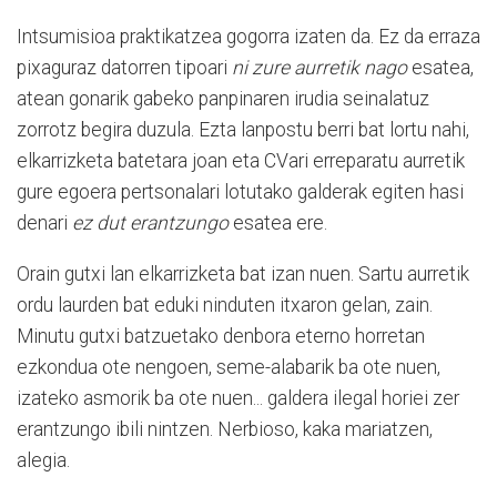
Intsumisioa praktikatzea gogorra izaten da. Ez da erraza
pixaguraz datorren tipoari
ni zure aurretik nago
esatea,
atean gonarik gabeko panpinaren irudia seinalatuz
zorrotz begira duzula. Ezta lanpostu berri bat lortu nahi,
elkarrizketa batetara joan eta CVari erreparatu aurretik
gure egoera pertsonalari lotutako galderak egiten hasi
denari
ez dut erantzungo
esatea ere.
Orain gutxi lan elkarrizketa bat izan nuen. Sartu aurretik
ordu laurden bat eduki ninduten itxaron gelan, zain.
Minutu gutxi batzuetako denbora eterno horretan
ezkondua ote nengoen, seme-alabarik ba ote nuen,
izateko asmorik ba ote nuen... galdera ilegal horiei zer
erantzungo ibili nintzen. Nerbioso, kaka mariatzen,
alegia.