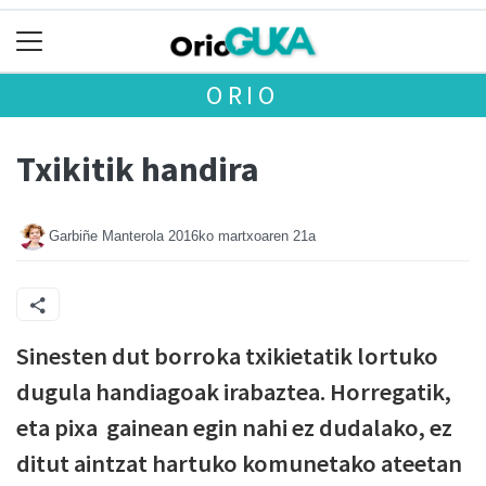
ORIO
Txikitik handira
Garbiñe Manterola
2016ko martxoaren 21a
Sinesten dut borroka txikietatik lortuko
dugula handiagoak irabaztea. Horregatik,
eta pixa gainean egin nahi ez dudalako, ez
ditut aintzat hartuko komunetako ateetan