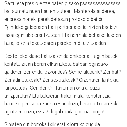
Sartu eta presio eltze baten gisako psssssssssssssss
bat sumatu nuen hau entzutean: Manterola anderea,
enpresa honek parekidetasun protokolo bat du.
Egindako galderaren bati pertsonalegia irizten badiozu
lasai egin uko erantzuteari. Eta normala beharko lukeen
hura, loteria tokatzearen pareko iruditu zitzaidan.
Beste joko klase bat izaten da ohikoena. Lagun batek
kontatu zidan berari elkarrizketa batean egindako
galderen zerrenda: ezkondua? Seme-alabarik? Zenbat?
Zer adinetakoak? Zer sexutakoak? Gizonaren lantokia,
lanpostua? Seniderik? Harreman ona al duzu
ahizparekin? Eta bukaeran traka finala: konstantzia
handiko pertsona zarela esan duzu, beraz, etxean zuk
agintzen duzu, ezta? Ilegal maila gorena; bingo!
Sinisten dut borroka txikietatik lortuko dugula