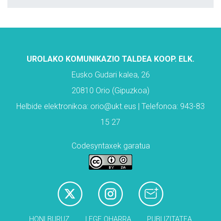
UROLAKO KOMUNIKAZIO TALDEA KOOP. ELK.
Eusko Gudari kalea, 26
20810 Orio (Gipuzkoa)
Helbide elektronikoa: orio@ukt.eus | Telefonoa: 943-83
15 27
Codesyntaxek garatua
HONI BURUZ
LEGE OHARRA
PUBLIZITATEA