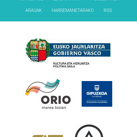
ARAUAK
HARREMANETARAKO
RSS
Babesleak