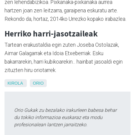
zen lehendabizikoa. Pixkanaka-pixkanaka aurrea
hartzen joan zen leitzarra, garaipena eskuratu arte.
Rekondo da, hortaz, 2014ko Urrezko kopako irabazlea.
Herriko harri-jasotzaileak
Tartean erakustaldia egin zuten Joseba Ostolazak,
Aimar Galagarrak eta Idoia Etxeberriak. Esku
bakarrarekin, harri kubikoarekin... hainbat jasoaldi egin
zituzten hiru oriotarrek.
KIROLA
ORIO
Orio Gukak zu bezalako irakurleen babesa behar
du tokiko informazioa euskaraz eta modu
profesionalean lantzen jarraitzeko.