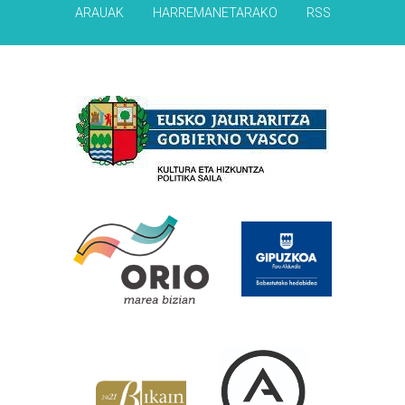
ARAUAK
HARREMANETARAKO
RSS
Babesleak