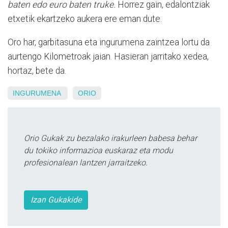
baten edo euro baten truke.
Horrez gain, edalontziak
etxetik ekartzeko aukera ere eman dute.
Oro har, garbitasuna eta ingurumena zaintzea lortu da
aurtengo Kilometroak jaian. Hasieran jarritako xedea,
hortaz, bete da.
INGURUMENA
ORIO
Orio Gukak zu bezalako irakurleen babesa behar
du tokiko informazioa euskaraz eta modu
profesionalean lantzen jarraitzeko.
Izan Gukakide