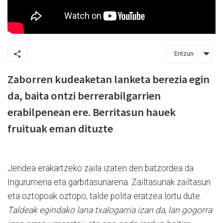
Entzun
Zaborren kudeaketan lanketa berezia egin
da, baita ontzi berrerabilgarrien
erabilpenean ere. Berritasun hauek
fruituak eman dituzte
Jendea erakartzeko zaila izaten den batzordea da
Ingurumena eta garbitasunarena. Zailtasunak zailtasun
eta oztopoak oztopo, talde polita eratzea lortu dute.
Taldeak egindako lana txalogarria izan da, lan gogorra