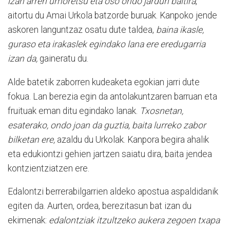
izan arren umoretsu eta oso ondo jardun baitira
,
aitortu du Amai Urkola batzorde buruak. Kanpoko jende
askoren languntzaz osatu dute taldea,
baina ikasle,
guraso eta irakaslek egindako lana ere eredugarria
izan da,
gaineratu du.
Alde batetik zaborren kudeaketa egokian jarri dute
fokua. Lan berezia egin da antolakuntzaren barruan eta
fruituak eman ditu egindako lanak.
Txosnetan,
esaterako, ondo joan da guztia, baita lurreko zabor
bilketan ere,
azaldu du Urkolak. Kanpora begira ahalik
eta edukiontzi gehien jartzen saiatu dira, baita jendea
kontzientziatzen ere.
Edalontzi berrerabilgarrien aldeko apostua aspaldidanik
egiten da. Aurten, ordea, berezitasun bat izan du
ekimenak:
edalontziak itzultzeko aukera zegoen txapa