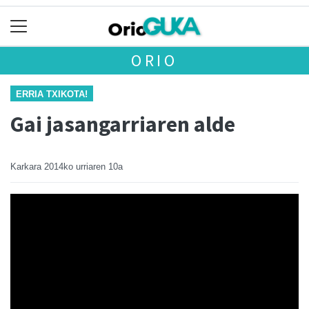
ORIO
ERRIA TXIKOTA!
Gai jasangarriaren alde
Karkara
2014ko urriaren 10a