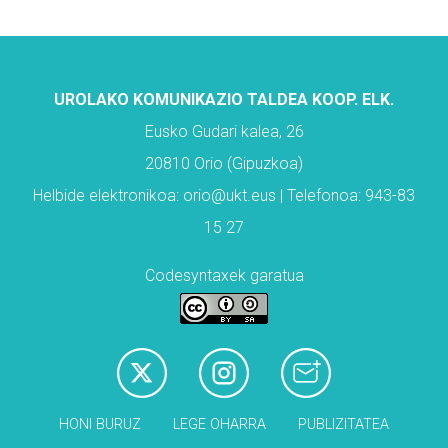
UROLAKO KOMUNIKAZIO TALDEA KOOP. ELK.
Eusko Gudari kalea, 26
20810 Orio (Gipuzkoa)
Helbide elektronikoa: orio@ukt.eus | Telefonoa: 943-83
15 27
Codesyntaxek garatua
HONI BURUZ
LEGE OHARRA
PUBLIZITATEA