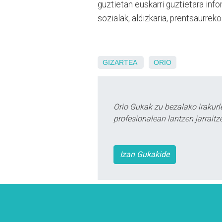
guztietan euskarri guztietara inf
sozialak, aldizkaria, prentsaurreko
GIZARTEA
ORIO
Orio Gukak zu bezalako irakur
profesionalean lantzen jarraitz
Izan Gukakide