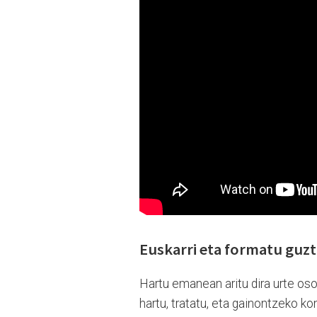
Euskarri eta formatu guzt
Hartu emanean aritu dira urte os
hartu, tratatu, eta gainontzeko k