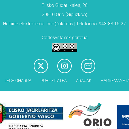
Eusko Gudari kalea, 26
20810 Orio (Gipuzkoa)
Helbide elektronikoa: orio@ukt.eus | Telefonoa: 943-83 15 27
Codesyntaxek garatua
LEGE OHARRA
PUBLIZITATEA
ARAUAK
HARREMANET
Babesleak