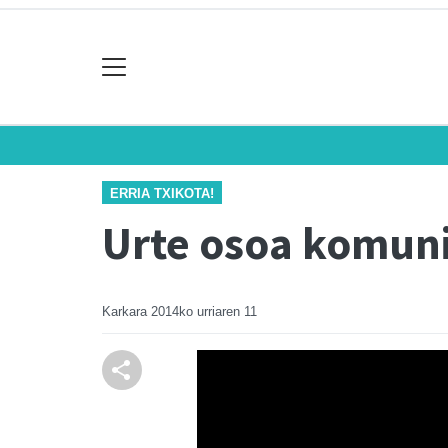
ERRIA TXIKOTA!
Urte osoa komun
Karkara
2014ko urriaren 11