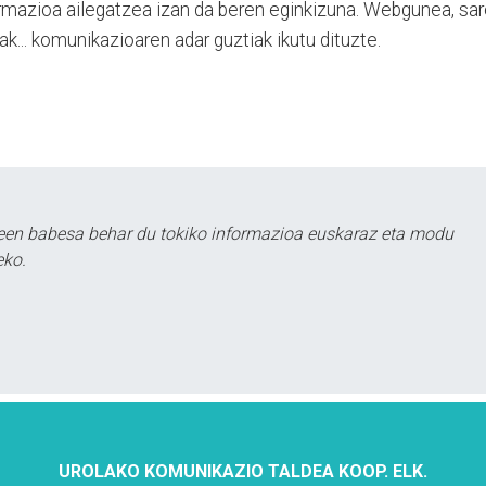
ormazioa ailegatzea izan da beren eginkizuna. Webgunea, sa
ak... komunikazioaren adar guztiak ikutu dituzte.
leen babesa behar du tokiko informazioa euskaraz eta modu
eko.
UROLAKO KOMUNIKAZIO TALDEA KOOP. ELK.