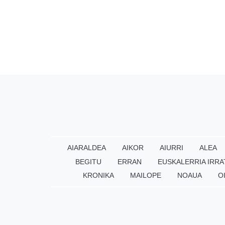
AIARALDEA
AIKOR
AIURRI
ALEA
BEGITU
ERRAN
EUSKALERRIA IRRA
KRONIKA
MAILOPE
NOAUA
O