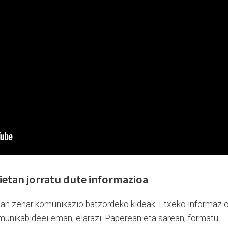
ietan jorratu dute informazioa
oan zehar komunikazio batzordeko kideak. Etxeko informazi
omunikabideei eman, elarazi. Paperean eta sarean; formatu