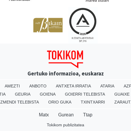
Gertuko informazioa, euskaraz
AMEZTI
ANBOTO
ANTXETA IRRATIA
ATARIA
AZP
TIA
GEURIA
GOIENA
GOIERRI TELEBISTA
GUAIXE
IZMENDI TELEBISTA
ORIO GUKA
TXINTXARRI
ZARAUT
Matx
Gurean
Ttap
Tokikom publizitatea