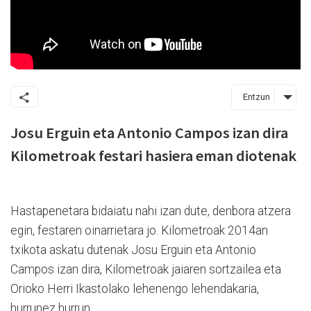
Entzun
Josu Erguin eta Antonio Campos izan dira
Kilometroak festari hasiera eman diotenak
Hastapenetara bidaiatu nahi izan dute, denbora atzera
egin, festaren oinarrietara jo. Kilometroak 2014an
txikota askatu dutenak Josu Erguin eta Antonio
Campos izan dira, Kilometroak jaiaren sortzailea eta
Orioko Herri Ikastolako lehenengo lehendakaria,
hurrunez hurrun.