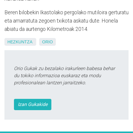
Beren bilobekin Ikastolako pergolako mutiloira gerturatu
eta amarratuta zegoen txikota askatu dute. Honela
abiatu da aurtengo Kilometroak 2014.
HEZKUNTZA
ORIO
Orio Gukak zu bezalako irakurleen babesa behar
du tokiko informazioa euskaraz eta modu
profesionalean lantzen jarraitzeko.
Izan Gukakide