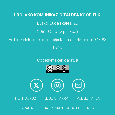
UROLAKO KOMUNIKAZIO TALDEA KOOP. ELK.
Eusko Gudari kalea, 26
20810 Orio (Gipuzkoa)
Helbide elektronikoa: orio@ukt.eus | Telefonoa: 943-83
15 27
Codesyntaxek garatua
HONI BURUZ
LEGE OHARRA
PUBLIZITATEA
ARAUAK
HARREMANETARAKO
RSS