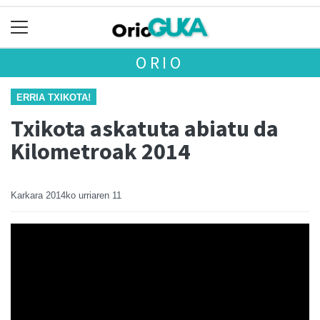
ORIO
ERRIA TXIKOTA!
Txikota askatuta abiatu da
Kilometroak 2014
Karkara
2014ko urriaren 11