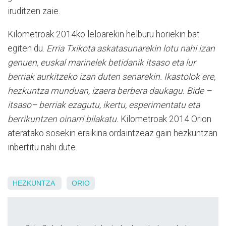
iruditzen zaie.
Kilometroak 2014ko leloarekin helburu horiekin bat
egiten du.
Erria Txikota askatasunarekin lotu nahi izan
genuen, euskal marinelek betidanik itsaso eta lur
berriak aurkitzeko izan duten senarekin. Ikastolok ere,
hezkuntza munduan, izaera berbera daukagu. Bide –
itsaso– berriak ezagutu, ikertu, esperimentatu eta
berrikuntzen oinarri bilakatu.
Kilometroak 2014 Orion
ateratako sosekin eraikina ordaintzeaz gain hezkuntzan
inbertitu nahi dute.
HEZKUNTZA
ORIO