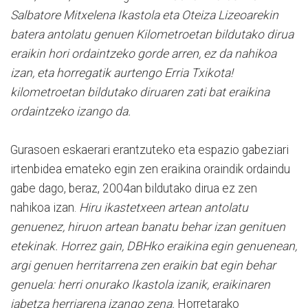
Salbatore Mitxelena Ikastola eta Oteiza Lizeoarekin
batera antolatu genuen Kilometroetan bildutako dirua
eraikin hori ordaintzeko gorde arren, ez da nahikoa
izan, eta horregatik aurtengo Erria Txikota!
kilometroetan bildutako diruaren zati bat eraikina
ordaintzeko izango da.
Gurasoen eskaerari erantzuteko eta espazio gabeziari
irtenbidea emateko egin zen eraikina oraindik ordaindu
gabe dago, beraz, 2004an bildutako dirua ez zen
nahikoa izan.
Hiru ikastetxeen artean antolatu
genuenez, hiruon artean banatu behar izan genituen
etekinak. Horrez gain, DBHko eraikina egin genuenean,
argi genuen herritarrena zen eraikin bat egin behar
genuela: herri onurako Ikastola izanik, eraikinaren
jabetza herriarena izango zena.
Horretarako