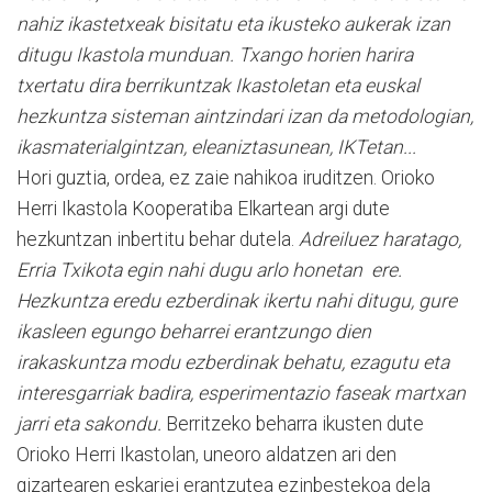
nahiz ikastetxeak bisitatu eta ikusteko aukerak izan
ditugu Ikastola munduan. Txango horien harira
txertatu dira berrikuntzak Ikastoletan eta euskal
hezkuntza sisteman aintzindari izan da metodologian,
ikasmaterialgintzan, eleaniztasunean, IKTetan...
Hori guztia, ordea, ez zaie nahikoa iruditzen. Orioko
Herri Ikastola Kooperatiba Elkartean argi dute
hezkuntzan inbertitu behar dutela.
Adreiluez haratago,
Erria Txikota egin nahi dugu arlo honetan ere.
Hezkuntza eredu ezberdinak ikertu nahi ditugu, gure
ikasleen egungo beharrei erantzungo dien
irakaskuntza modu ezberdinak behatu, ezagutu eta
interesgarriak badira, esperimentazio faseak martxan
jarri eta sakondu.
Berritzeko beharra ikusten dute
Orioko Herri Ikastolan, uneoro aldatzen ari den
gizartearen eskariei erantzutea ezinbestekoa dela