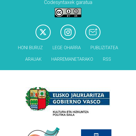
Codesyntaxek garatua
HONI BURUZ
LEGE OHARRA
PUBLIZITATEA
ARAUAK
HARREMANETARAKO
RSS
Babesleak