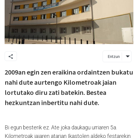
Entzun
2009an egin zen eraikina ordaintzen bukatu
nahi dute aurtengo Kilometroak jaian
lortutako diru zati batekin. Bestea
hezkuntzan inbertitu nahi dute.
Bi egun besterik ez. Ate joka daukagu urriaren 5a.
Kilometroak jaiaren atarian Ikastolen aldeko festarekin