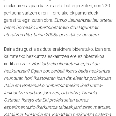
eraikinaren azpian batzar areto bat egin zuten, non 220
pertsona sartzen diren. Horrelako ekipamenduek
garestitu egin zuten obra.
Eusko Jaurlaritzak lau urtetik
behin horrelako inbertsioetarako diru laguntzak
ateratzen ditu, baina 2008a geroztik ez du atera.
Baina diru guztia ez dute eraikinera bideratuko, izan ere,
kalitatezko hezkuntza eskaintzea ere ezinbestekoa
iruditzen zaie:
Hori lortzeko ikerketarik egin al da
hezkuntzan? Egiari zor, zerbait ikertu bada hezkuntza
munduan hori Ikastoletan izan da: eleanitz proiektuan
Italia eta Bretainiako unibertsitateekin ikerkuntza-
lankidetza martxan jarri zen, Urtxintxa, Txanela,
Ostadar, Ikasys eta Eki proiektuetan aurrez
esperimentazio-ikerkuntza taldeak jarri ziren martxan.
Katalunia, Finlandia eta Kanadako hezkuntza sistema