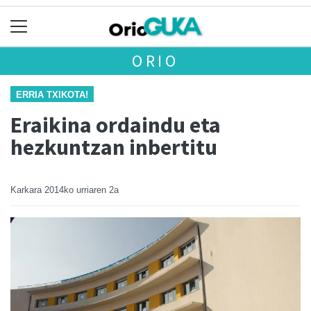
ORIO
ERRIA TXIKOTA!
Eraikina ordaindu eta
hezkuntzan inbertitu
Karkara
2014ko urriaren 2a