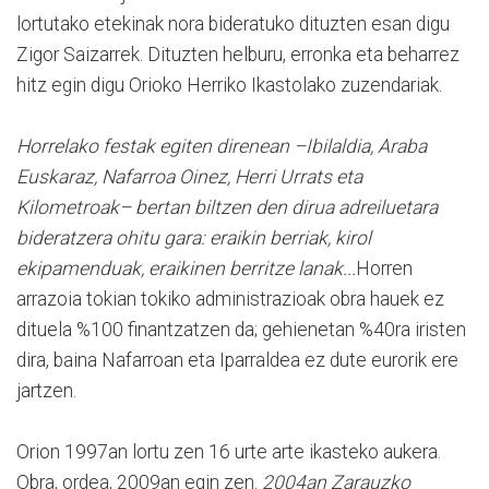
lortutako etekinak nora bideratuko dituzten esan digu
Zigor Saizarrek. Dituzten helburu, erronka eta beharrez
hitz egin digu Orioko Herriko Ikastolako zuzendariak.
Horrelako festak egiten direnean –Ibilaldia, Araba
Euskaraz, Nafarroa Oinez, Herri Urrats eta
Kilometroak– bertan biltzen den dirua adreiluetara
bideratzera ohitu gara: eraikin berriak, kirol
ekipamenduak, eraikinen berritze lanak...
Horren
arrazoia tokian tokiko administrazioak obra hauek ez
dituela %100 finantzatzen da; gehienetan %40ra iristen
dira, baina Nafarroan eta Iparraldea ez dute eurorik ere
jartzen.
Orion 1997an lortu zen 16 urte arte ikasteko aukera.
Obra, ordea, 2009an egin zen.
2004an Zarauzko