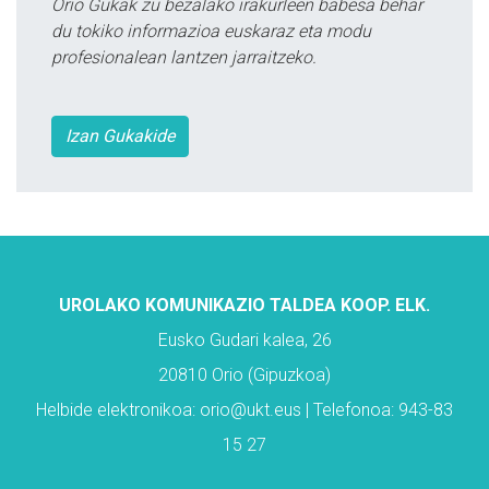
Orio Gukak zu bezalako irakurleen babesa behar
du tokiko informazioa euskaraz eta modu
profesionalean lantzen jarraitzeko.
Izan Gukakide
UROLAKO KOMUNIKAZIO TALDEA KOOP. ELK.
Eusko Gudari kalea, 26
20810 Orio (Gipuzkoa)
Helbide elektronikoa: orio@ukt.eus | Telefonoa: 943-83
15 27