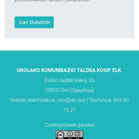
Izan Gukakide
UROLAKO KOMUNIKAZIO TALDEA KOOP. ELK.
Eusko Gudari kalea, 26
20810 Orio (Gipuzkoa)
Helbide elektronikoa: orio@ukt.eus | Telefonoa: 943-83
15 27
Codesyntaxek garatua