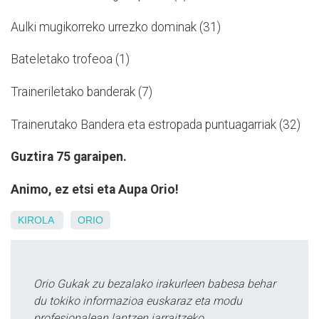
Aulki mugikorreko urrezko dominak (31)
Bateletako trofeoa (1)
Traineriletako banderak (7)
Trainerutako Bandera eta estropada puntuagarriak (32)
Guztira 75 garaipen.
Animo, ez etsi eta Aupa Orio!
KIROLA
ORIO
Orio Gukak zu bezalako irakurleen babesa behar
du tokiko informazioa euskaraz eta modu
profesionalean lantzen jarraitzeko.