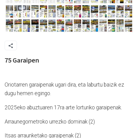
75 Garaipen
Oriotarren garaipenak ugari dira, eta laburtu baizik ez
dugu hemen egingo.
2025eko abuztuaren 17ra arte lorturiko garaipenak.
Arraunegometroko urrezko dominak (2)
Itsas arraunketako garaipenak (2)