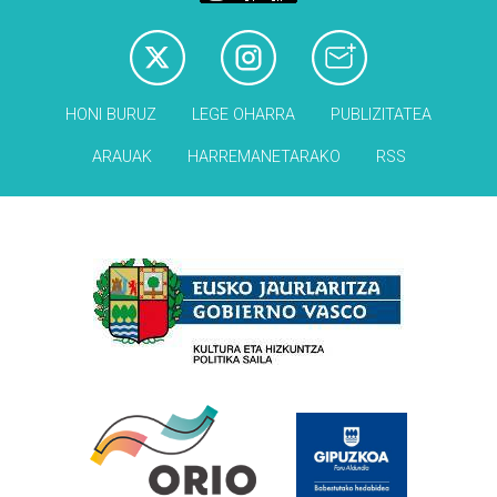
HONI BURUZ
LEGE OHARRA
PUBLIZITATEA
ARAUAK
HARREMANETARAKO
RSS
Babesleak