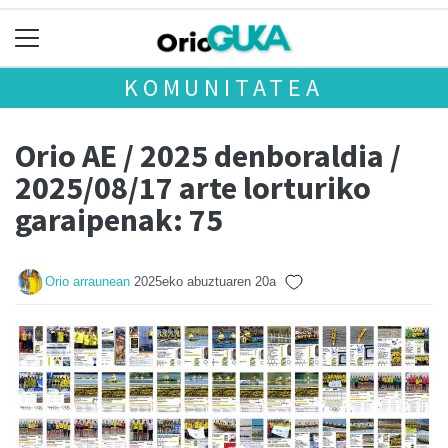
KOMUNITATEA
Orio AE / 2025 denboraldia /
2025/08/17 arte lorturiko
garaipenak: 75
Orio arraunean
2025eko abuztuaren 20a