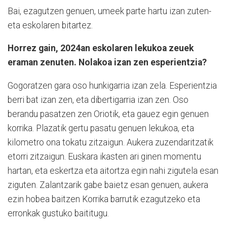
Bai, ezagutzen genuen, umeek parte hartu izan zuten-
eta eskolaren bitartez.
Horrez gain, 2024an eskolaren lekukoa zeuek
eraman zenuten. Nolakoa izan zen esperientzia?
Gogoratzen gara oso hunkigarria izan zela. Esperientzia
berri bat izan zen, eta dibertigarria izan zen. Oso
berandu pasatzen zen Oriotik, eta gauez egin genuen
korrika. Plazatik gertu pasatu genuen lekukoa, eta
kilometro ona tokatu zitzaigun. Aukera zuzendaritzatik
etorri zitzaigun. Euskara ikasten ari ginen momentu
hartan, eta eskertza eta aitortza egin nahi zigutela esan
ziguten. Zalantzarik gabe baietz esan genuen, aukera
ezin hobea baitzen Korrika barrutik ezagutzeko eta
erronkak gustuko baititugu.