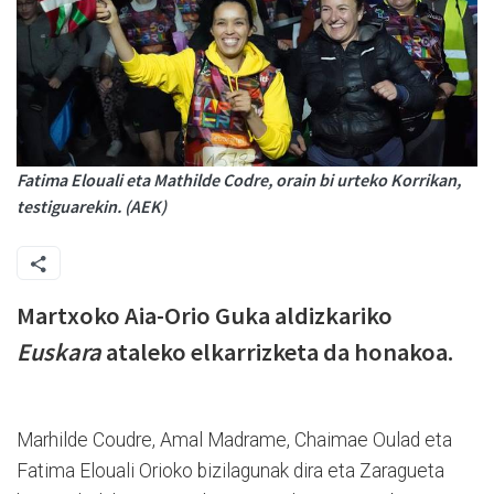
Fatima Elouali eta Mathilde Codre, orain bi urteko Korrikan,
testiguarekin. (AEK)
Martxoko Aia-Orio Guka aldizkariko
Euskara
ataleko elkarrizketa da honakoa.
Marhilde Coudre, Amal Madrame, Chaimae Oulad eta
Fatima Elouali Orioko bizilagunak dira eta Zaragueta