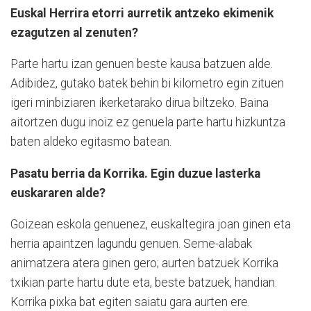
Euskal Herrira etorri aurretik antzeko ekimenik
ezagutzen al zenuten?
Parte hartu izan genuen beste kausa batzuen alde.
Adibidez, gutako batek behin bi kilometro egin zituen
igeri minbiziaren ikerketarako dirua biltzeko. Baina
aitortzen dugu inoiz ez genuela parte hartu hizkuntza
baten aldeko egitasmo batean.
Pasatu berria da Korrika. Egin duzue lasterka
euskararen alde?
Goizean eskola genuenez, euskaltegira joan ginen eta
herria apaintzen lagundu genuen. Seme-alabak
animatzera atera ginen gero; aurten batzuek Korrika
txikian parte hartu dute eta, beste batzuek, handian.
Korrika pixka bat egiten saiatu gara aurten ere.