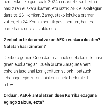
herri eskolako gurasoak. 2024an ikastetxean bertan
hasi ziren euskara ikasten, eta iaztik, AEK euskaltegian
darraite. 23. Korrikan, Zaraguetako lekukoa eraman
zuten, eta 24. Korrika herritik pasa berritan, han ere
parte hartu dutela azaldu dute.
Zenbat urte daramatzazue AEKn euskara ikasten?
Nolatan hasi zineten?
Denbora gehien Orion daramagunok duela lau urte hasi
ginen euskaltegian. Duela bi urte Zaragueta herri
eskolan jaso ahal izan genituen saioak –batzuek
lehenago egin zuten saiakera, duela bederatzi bat
urte–.
Orduan, AEK-k antolatzen duen Korrika ezaguna
egingo zaizue, ezta?