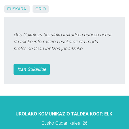
EUSKARA
ORIO
Orio Gukak zu bezalako irakurleen babesa behar
du tokiko informazioa euskaraz eta modu
profesionalean lantzen jarraitzeko.
Izan Gukakide
UROLAKO KOMUNIKAZIO TALDEA KOOP. ELK.
Eusko Gudari kalea, 26