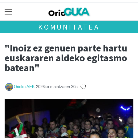
KOMUNITATEA
"Inoiz ez genuen parte hartu
euskararen aldeko egitasmo
batean"
Orioko AEK
2026ko maiatzaren 30a