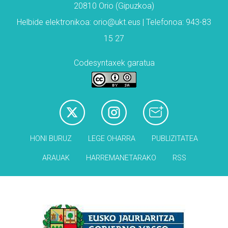
20810 Orio (Gipuzkoa)
Helbide elektronikoa: orio@ukt.eus | Telefonoa: 943-83
15 27
Codesyntaxek garatua
HONI BURUZ
LEGE OHARRA
PUBLIZITATEA
ARAUAK
HARREMANETARAKO
RSS
Babesleak