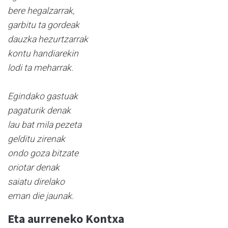
bere hegalzarrak,
garbitu ta gordeak
dauzka hezurtzarrak
kontu handiarekin
lodi ta meharrak.
Egindako gastuak
pagaturik denak
lau bat mila pezeta
gelditu zirenak
ondo goza bitzate
oriotar denak
saiatu direlako
eman die jaunak.
Eta aurreneko Kontxa