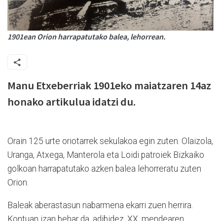
1901ean Orion harrapatutako balea, lehorrean.
Manu Etxeberriak 1901eko maiatzaren 14az
honako artikulua idatzi du.
Orain 125 urte oriotarrek sekulakoa egin zuten. Olaizola,
Uranga, Atxega, Manterola eta Loidi patroiek Bizkaiko
golkoan harrapatutako azken balea lehorreratu zuten
Orion.
Baleak aberastasun nabarmena ekarri zuen herrira.
Kontuan izan behar da, adibidez, XX. mendearen