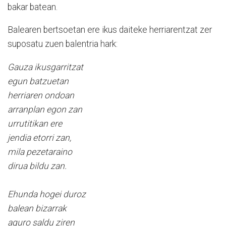
bakar batean.
Balearen bertsoetan ere ikus daiteke herriarentzat zer
suposatu zuen balentria hark:
Gauza ikusgarritzat
egun batzuetan
herriaren ondoan
arranplan egon zan
urrutitikan ere
jendia etorri zan,
mila pezetaraino
dirua bildu zan.
Ehunda hogei duroz
balean bizarrak
aguro saldu ziren