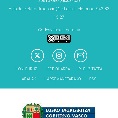
20810 Orio (Gipuzkoa)
Helbide elektronikoa: orio@ukt.eus | Telefonoa: 943-83
15 27
Codesyntaxek garatua
HONI BURUZ
LEGE OHARRA
PUBLIZITATEA
ARAUAK
HARREMANETARAKO
RSS
Babesleak