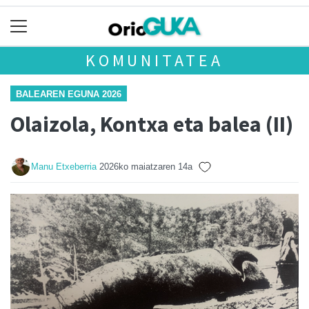
KOMUNITATEA
BALEAREN EGUNA 2026
Olaizola, Kontxa eta balea (II)
Manu Etxeberria
2026ko maiatzaren 14a