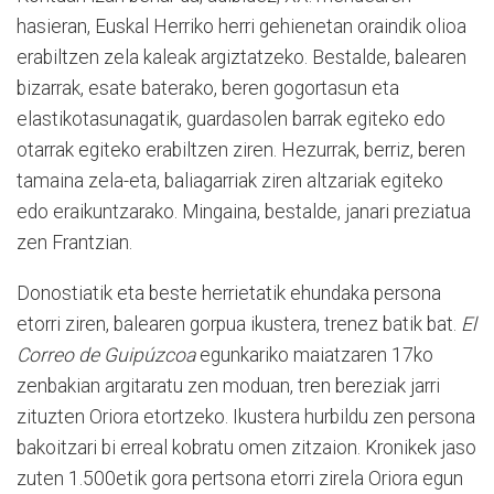
hasieran, Euskal Herriko herri gehienetan oraindik olioa
erabiltzen zela kaleak argiztatzeko. Bestalde, balearen
bizarrak, esate baterako, beren gogortasun eta
elastikotasunagatik, guardasolen barrak egiteko edo
otarrak egiteko erabiltzen ziren. Hezurrak, berriz, beren
tamaina zela-eta, baliagarriak ziren altzariak egiteko
edo eraikuntzarako. Mingaina, bestalde, janari preziatua
zen Frantzian.
Donostiatik eta beste herrietatik ehundaka persona
etorri ziren, balearen gorpua ikustera, trenez batik bat.
El
Correo de Guipúzcoa
egunkariko maiatzaren 17ko
zenbakian argitaratu zen moduan, tren bereziak jarri
zituzten Oriora etortzeko. Ikustera hurbildu zen persona
bakoitzari bi erreal kobratu omen zitzaion. Kronikek jaso
zuten 1.500etik gora pertsona etorri zirela Oriora egun