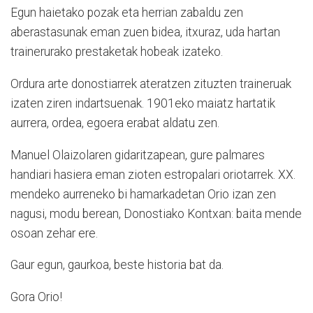
Egun haietako pozak eta herrian zabaldu zen
aberastasunak eman zuen bidea, itxuraz, uda hartan
trainerurako prestaketak hobeak izateko.
Ordura arte donostiarrek ateratzen zituzten traineruak
izaten ziren indartsuenak. 1901eko maiatz hartatik
aurrera, ordea, egoera erabat aldatu zen.
Manuel Olaizolaren gidaritzapean, gure palmares
handiari hasiera eman zioten estropalari oriotarrek. XX.
mendeko aurreneko bi hamarkadetan Orio izan zen
nagusi, modu berean, Donostiako Kontxan: baita mende
osoan zehar ere.
Gaur egun, gaurkoa, beste historia bat da.
Gora Orio!