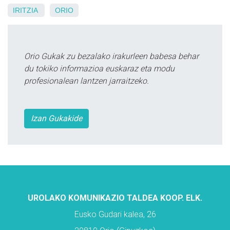
IRITZIA
ORIO
Orio Gukak zu bezalako irakurleen babesa behar
du tokiko informazioa euskaraz eta modu
profesionalean lantzen jarraitzeko.
Izan Gukakide
UROLAKO KOMUNIKAZIO TALDEA KOOP. ELK.
Eusko Gudari kalea, 26