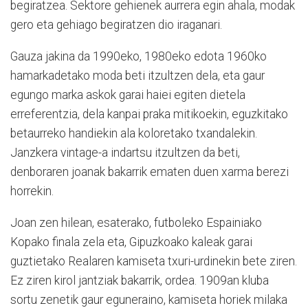
begiratzea. Sektore gehienek aurrera egin ahala, modak
gero eta gehiago begiratzen dio iraganari.
Gauza jakina da 1990eko, 1980eko edota 1960ko
hamarkadetako moda beti itzultzen dela, eta gaur
egungo marka askok garai haiei egiten dietela
erreferentzia, dela kanpai praka mitikoekin, eguzkitako
betaurreko handiekin ala koloretako txandalekin.
Janzkera vintage-a indartsu itzultzen da beti,
denboraren joanak bakarrik ematen duen xarma berezi
horrekin.
Joan zen hilean, esaterako, futboleko Espainiako
Kopako finala zela eta, Gipuzkoako kaleak garai
guztietako Realaren kamiseta txuri-urdinekin bete ziren.
Ez ziren kirol jantziak bakarrik, ordea. 1909an kluba
sortu zenetik gaur eguneraino, kamiseta horiek milaka