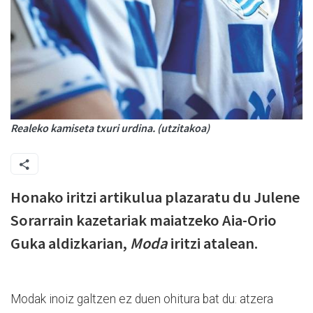
Realeko kamiseta txuri urdina. (utzitakoa)
Honako iritzi artikulua plazaratu du Julene
Sorarrain kazetariak maiatzeko Aia-Orio
Guka aldizkarian,
Moda
iritzi atalean.
Modak inoiz galtzen ez duen ohitura bat du: atzera