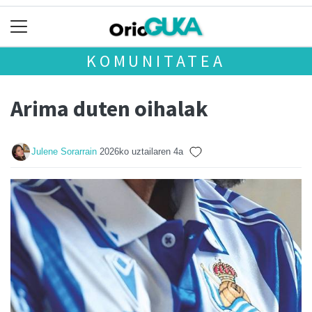
KOMUNITATEA
Arima duten oihalak
Julene Sorarrain
2026ko uztailaren 4a