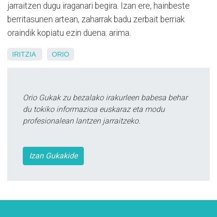
jarraitzen dugu iraganari begira. Izan ere, hainbeste
berritasunen artean, zaharrak badu zerbait berriak
oraindik kopiatu ezin duena: arima.
IRITZIA
ORIO
Orio Gukak zu bezalako irakurleen babesa behar
du tokiko informazioa euskaraz eta modu
profesionalean lantzen jarraitzeko.
Izan Gukakide