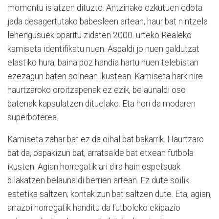
momentu islatzen dituzte. Antzinako ezkutuen edota
jada desagertutako babesleen artean, haur bat nintzela
lehengusuek oparitu zidaten 2000. urteko Realeko
kamiseta identifikatu nuen. Aspaldi jo nuen galdutzat
elastiko hura, baina poz handia hartu nuen telebistan
ezezagun baten soinean ikustean. Kamiseta hark nire
haurtzaroko oroitzapenak ez ezik, belaunaldi oso
batenak kapsulatzen dituelako. Eta hori da modaren
superboterea.
Kamiseta zahar bat ez da oihal bat bakarrik. Haurtzaro
bat da, ospakizun bat, arratsalde bat etxean futbola
ikusten. Agian horregatik ari dira hain ospetsuak
bilakatzen belaunaldi berrien artean. Ez dute soilik
estetika saltzen; kontakizun bat saltzen dute. Eta, agian,
arrazoi horregatik handitu da futboleko ekipazio