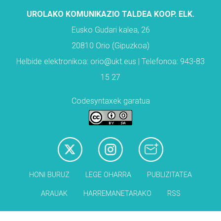
UROLAKO KOMUNIKAZIO TALDEA KOOP. ELK.
Eusko Gudari kalea, 26
20810 Orio (Gipuzkoa)
Helbide elektronikoa: orio@ukt.eus | Telefonoa: 943-83
15 27
Codesyntaxek garatua
HONI BURUZ
LEGE OHARRA
PUBLIZITATEA
ARAUAK
HARREMANETARAKO
RSS