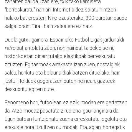
zaharren balioa. Izan ere, txikitako kamiseta
"berreskuratu" nahian, Internet bidez saiatu nintzen
halako bat erosten. Nire ezusterako, 300 eurotan daude
salgai orain. Tira... hain zalea ere ez naiz.
Duela gutxi, gainera, Espainiako Futbol Ligak jardunaldi
retro
bat antolatu zuen, non hainbat taldek diseinu
historikoetan oinarritutako elastikoak berreskuratu
zituzten. Egitasmoak arrakasta izan zuen, nostalgiak
saldu, hunkitu eta belaunaldiak batzen dituelako, hain
justu. Helduek gogoratzen duten heinean, gazteek
deskubritu egiten dute.
Fenomeno hori, futbolean ez ezik, modan ere gertatzen
da. Atzo modaz pasatuta zirudiena, gaur originala da.
Egun batean funtzionatu zuena erreskatatu, egokitu eta
erakusleihora itzultzen du modak. Eta, agian, horregatik