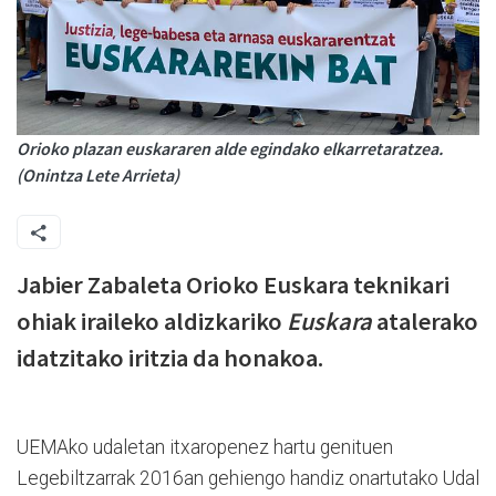
Orioko plazan euskararen alde egindako elkarretaratzea.
(Onintza Lete Arrieta)
Jabier Zabaleta Orioko Euskara teknikari
ohiak iraileko aldizkariko
Euskara
atalerako
idatzitako iritzia da honakoa.
UEMAko udaletan itxaropenez hartu genituen
Legebiltzarrak 2016an gehiengo handiz onartutako Udal