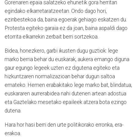
Gorenaren epaia salatzeko ehunetik gora herritan
egindako elkarretaratzeetan. Ondo dago hori,
ezinbestekoa da, baina egoerak gehiago eskatzen du.
Protesta egiteko garaia ez da joan, baina aspaldi dago
etorrita elkarrekin zerbait berri sortzekoa.
Bidea, honezkero, garbi ikusten dugu guztiok: lege
marko berria behar du euskarak, aukera emango diguna
gaur egungo legeek uzten ez digutena egiteko eta
hizkuntzaren normalizazioan behar dugun saltoa
emateko. Hemen erabakitako lege marko bat, blindatua,
euskararen aurrerabidea nahi dutenen artean adostua
eta Gaztelako mesetako epaileek atzera bota ezingo
dutena.
Hara hor hasi berri den urte politikorako erronka, era-
erakoa.