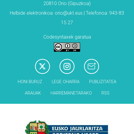
20810 Orio (Gipuzkoa)
Helbide elektronikoa: orio@ukt.eus | Telefonoa: 943-83
15 27
Codesyntaxek garatua
HONI BURUZ
LEGE OHARRA
PUBLIZITATEA
ARAUAK
HARREMANETARAKO
RSS
Babesleak