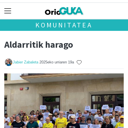
KOMUNITATEA
Aldarritik harago
Jabier Zabaleta
2025eko urriaren 19a