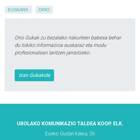
EUSKARA
ORIO
Orio Gukak zu bezalako irakurleen babesa behar
du tokiko informazioa euskaraz eta modu
profesionalean lantzen jarraitzeko.
Izan Gukakide
UROLAKO KOMUNIKAZIO TALDEA KOOP. ELK.
Eusko Gudari kalea, 26