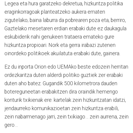
Legea eta hura garatzeko dekretua, hizkuntza politika
eraginkorragoak planteatzeko aukera ematen
zigutelako; baina laburra da pobrearen poza eta, berriro,
Gaztelako mesetaren erdian erabaki dute ez daukagula
eskubiderik nahi genukeen trataera emateko gure
hizkuntza propioari. Nork eta gerra irabazi zutenen
oinordeko politikoek akuilatuta erabaki dute, gainera.
Ez du inporta Orion edo UEMAko beste edozein herritan
ordezkaritza duten alderdi politiko guztiek zer erabaki
duten aho batez. Gugandik 500 kilometrora dauden
botereguneetan erabakitzen dira oraindik hemengo
konturik txikienak ere: kartelak zein hizkuntzatan idatzi,
jendaurreko komunikazioetan zein hizkuntza erabili,
zein nabarmenago jarri, zein txikiago… zein aurrena, zein
gero…