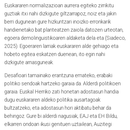
Euskararen normalizazioan aurrera egiteko zirrikitu
guztiak itxi nahi dizkigute giltzarrapoz, noiz eta jakin
berri dugunean gure hizkuntzari inoizko erronkarik
handienetako bat planteatzen zaiola datozen urteotan,
egoera demolinguistikoaren aldaketa dela eta (Siadeco,
2025). Egoeraren larriak euskararen alde gehiago eta
hobeto egitea eskatzen duenean, ito egin nahi
dizkigute arnasguneak.
Desafioari tamainako erantzuna emateko, erabaki
politiko sendoak hartzeko garaia da. Alderdi politikoen
garaia. Euskal Herriko zati honetan adostasun handia
dugu euskararen aldeko politika ausartagoak
bultzatzeko, eta adostasun hori aktibatu behar da
behingoz. Gure bi alderdi nagusiak, EAJ eta EH Bildu,
elkarren ondoan ikusi genituen uztailean, Auzitegi