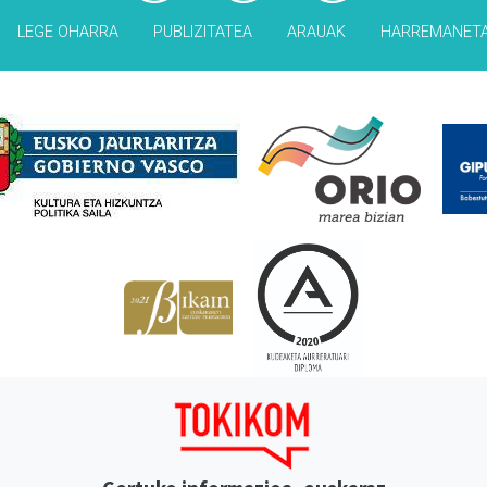
LEGE OHARRA
PUBLIZITATEA
ARAUAK
HARREMANET
Babesleak