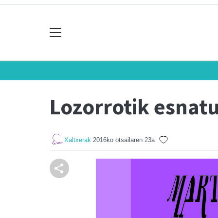
Lozorrotik esnatu
Xaltxerak
2016ko otsailaren 23a