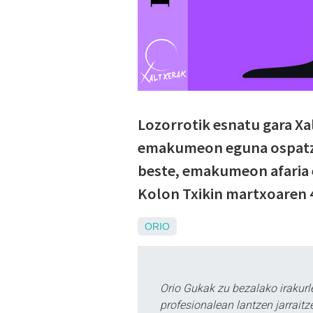
Lozorrotik esnatu gara Xa
emakumeon eguna ospatz
beste, emakumeon afaria 
Kolon Txikin martxoaren 4
ORIO
Orio Gukak zu bezalako irakur
profesionalean lantzen jarraitz