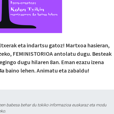
ltxerak eta indartsu gatoz! Martxoa hasieran,
eko, FEMINISTORIOA antolatu dugu. Besteak
egingo dugu hilaren 8an. Eman ezazu izena
a baino lehen. Animatu eta zabaldu!
leen babesa behar du tokiko informazioa euskaraz eta modu
eko.