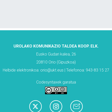
UROLAKO KOMUNIKAZIO TALDEA KOOP. ELK.
Eusko Gudari kalea, 26
20810 Orio (Gipuzkoa)
Helbide elektronikoa: orio@ukt.eus | Telefonoa: 943-83 15 27
Codesyntaxek garatua